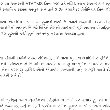
 લાંબા અંતરની ATACMS મિસાઇલો વડે રશિયાના બ્રાયન્સ્ક સરહદ
વારે સ્થાનિક સમય અનુસાર સવારે 3.25 કલાકે છ બેલેસ્ટિક મિસાઈલ
આપ્યાના એક દિવસ બાદ આ હુમલો થયો છે. તમને જણાવી દઈએ ક
ે અમેરિકી રાષ્ટ્રપતિ જો બિડેને તેમનો કાર્યકાળ પૂરો થવાના બે 
ાઈલ હુમલો કર્યો હતો બરતરફ કરવામાં આવ્યા હતા.
મી દેશોને સ્પષ્ટ સંદેશમાં, રશિયાના પ્રમુખ વ્લાદિમીર પુતિને મ
આ નવી રશિયન નીતિ મોસ્કો ક્યારે પરમાણુ શસ્ત્રોનો ઉપયોગ કરી
ાટે તેના પરમાણુ હથિયારોનો ઉપયોગ કરવાની પણ મંજૂરી આપે છે
કરી શકે છે.
માં ત્રીજી વખત યુક્રેનના રહેણાંક વિસ્તારો પર હવાઈ હુમલો કર
 જણાવ્યું હતું કે સુમી પ્રદેશમાં ડ્રોન હુમલામાં બે બાળકો