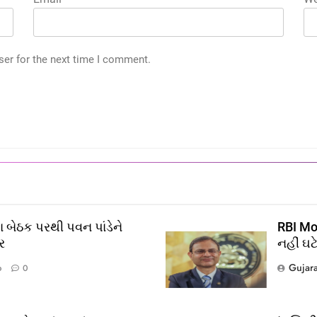
ser for the next time I comment.
 બેઠક પરથી પવન પાંડેને
RBI Mon
ર
નહીં ઘટ
Gujar
o
0