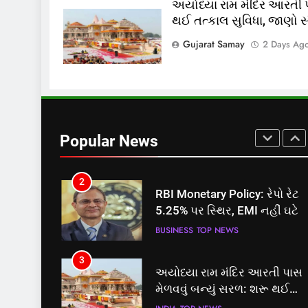
અયોધ્યા રામ મંદિર આરતી પ
થઈ તત્કાલ સુવિધા, જાણો સંપ
8
શું તમારું મધ કે ઘી ખરેખર શુદ્ધ છે
Gujarat Samay
2 Days Ag
FSSAIએ ડાબરના દાવાઓની પો
ખોલી, મૂક્યો પ્રતિબંધ
INDIA
TOP NEWS
1
સમાજવાદી પાર્ટીએ અયોધ્યા
બેઠક પરથી પવન પાંડેને 2027
Popular News
માટે બનાવાયા ઉમેદવાર
INDIA
TOP NEWS
2
RBI Monetary Policy: રેપો રેટ
5.25% પર સ્થિર, EMI નહીં ઘટે
BUSINESS
TOP NEWS
3
અયોધ્યા રામ મંદિર આરતી પાસ
મેળવવું બન્યું સરળ: શરૂ થઈ
તત્કાલ સુવિધા, જાણો સંપૂર્ણ