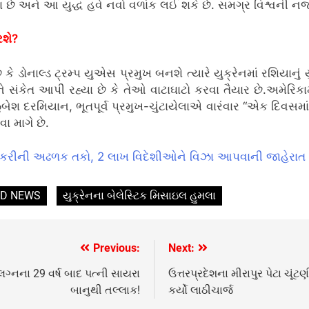
છે અને આ યુદ્ધ હવે નવો વળાંક લઈ શકે છે. સમગ્ર વિશ્વની નજર હવ
રશે?
ે કે ડોનાલ્ડ ટ્રમ્પ યુએસ પ્રમુખ બનશે ત્યારે યુક્રેનમાં રશિયાનું ય
ે સંકેત આપી રહ્યા છે કે તેઓ વાટાઘાટો કરવા તૈયાર છે.અમેરિકામા
બેશ દરમિયાન, ભૂતપૂર્વ પ્રમુખ-ચુંટાયેલાએ વારંવાર “એક દિવસમાં” 
વા માગે છે.
નોકરીની અઢળક તકો, 2 લાખ વિદેશીઓને વિઝા આપવાની જાહેરાત
D NEWS
યુક્રેનના બેલેસ્ટિક મિસાઇલ હુમલા
Previous:
Next:
્નના 29 વર્ષ બાદ પત્ની સાયરા
ઉત્તરપ્રદેશના મીરાપુર પેટા ચૂંટ
બાનુથી તલ્લાક!
કર્યો લાઠીચાર્જ