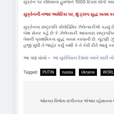
યુક્રેન પર રશિયાના હુમલાને 1000 દિવસ વીતી ગયા 
યુક્રેનની નજર અમેરિકા પર, શું ટ્રમ્પ યુદ્ધ ખતમ ક
યુક્રેનના રાષ્ટ્રપતિ વોલોડિમિર ઝેલેન્સકીએ કહ્યું છ
બેથ સેનર કહે છે કે ઝેલેન્સકી આવનારા રાષ્ટ્રપતિન
તેમની પ્રાથમિકતા યુદ્ધ ખતમ કરવાની છે. ચૂંટણી ઝું
હજી સુધી તે જાહેર કર્યું નથી કે તે કેવી રીતે આવું કર
આ પણ વાંચો –
આ યુરોપિયન દેશમાં તમને સારી 
Tagged:
PUTIN
russia
Ukraine
WORL
Post
navigation
ઓસ્કાર વિજેતા સંગીતકાર એઆર રહેમાનના લગ