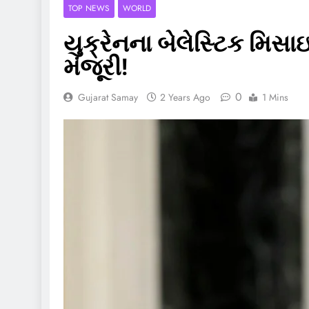
TOP NEWS
WORLD
યુક્રેનના બેલેસ્ટિક મિસા
મંજૂરી!
0
Gujarat Samay
2 Years Ago
1 Mins