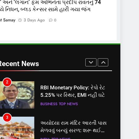
 અને ‘લગાન’ ફેમ અભિનેતા પ્રદીપ રાવતનું 74
વયે નિધન, બ્લડ કેન્સર સામે હારી ગયા જંગ
8
શું તમારું મધ કે ઘી ખરેખર શુદ્ધ છે?
at Samay
3 Days Ago
0
FSSAIએ ડાબરના દાવાઓની પોલ
ખોલી, મૂક્યો પ્રતિબંધ
INDIA
TOP NEWS
1
સમાજવાદી પાર્ટીએ અયોધ્યા
બેઠક પરથી પવન પાંડેને 2027
Recent News
માટે બનાવાયા ઉમેદવાર
INDIA
TOP NEWS
2
RBI Monetary Policy: રેપો રેટ
5.25% પર સ્થિર, EMI નહીં ઘટે
BUSINESS
TOP NEWS
3
અયોધ્યા રામ મંદિર આરતી પાસ
મેળવવું બન્યું સરળ: શરૂ થઈ
તત્કાલ સુવિધા, જાણો સંપૂર્ણ