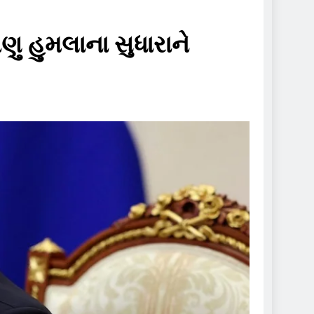
ણુ હુમલાના સુધારાને