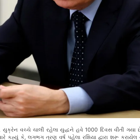
યુક્રેન વચ્ચે ચાલી રહેલા યુદ્ધને હવે 1000 દિવસ વીતી ગયા છ
ારે કહ્યું કે, લગભગ ત્રણ વર્ષ પહેલા રશિયા દ્વારા શરૂ કરાયેલ 