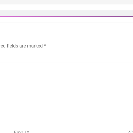
red fields are marked
*
Email
*
We