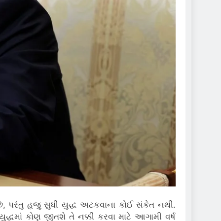
ે, પરંતુ હજુ સુધી યુદ્ધ અટકવાના કોઈ સંકેત નથી.
યુદ્ધમાં કોણ જીતશે તે નક્કી કરવા માટે આગામી વર્ષ