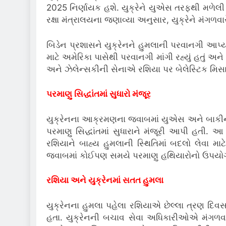
2025 નિર્ણાયક હશે. યુક્રેને યુએસ તરફથી મળેલી
રક્ષા મંત્રાલયના જણાવ્યા અનુસાર, યુક્રેને મંગળ
બિડેન પ્રશાસને યુક્રેનને હુમલાની પરવાનગી 
માટે અમેરિકા પાસેથી પરવાનગી માંગી રહ્યું હતું અન
અને ઝેલેન્સકીની સેનાએ રશિયા પર બેલેસ્ટિક મિસ
પરમાણુ સિદ્ધાંતમાં સુધારો મંજૂર
યુક્રેનના આક્રમણના જવાબમાં યુએસ અને બાકીના પશ્ચિ
પરમાણુ સિદ્ધાંતમાં સુધારાને મંજૂરી આપી હતી. 
રશિયાને બાહ્ય હુમલાની સ્થિતિમાં બદલો લેવા મ
જવાબમાં કોઈપણ સમયે પરમાણુ હથિયારોનો ઉપયોગ 
રશિયા અને યુક્રેનમાં સતત હુમલા
યુક્રેનના હુમલા પહેલા રશિયાએ છેલ્લા ત્રણ દિવસ
હતા. યુક્રેનની બચાવ સેવા અધિકારીઓએ મંગળવારે