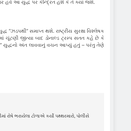
ે આ યુદ્ધ પર કેન્દ્રિત હશે કે તે ક્યાં જશે.
ુદ્ધ “ઝડપથી” સમાપ્ત થશે. રાષ્ટ્રીય સુરક્ષા વિશ્લેષક
ં ચૂંટણી જીત્યા બાદ ડોનાલ્ડ ટ્રમ્પ સતત કહે છે કે
યુદ્ધનો અંત લાવવાનું વચન આપ્યું હતું – પરંતુ તેણે
ણીમાં રોષે ભરાયેલા ટોળાએ કર્યો પથ્થરમારો, પોલીસે