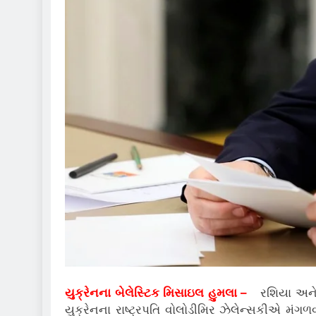
યુક્રેનના બેલેસ્ટિક મિસાઇલ હુમલા –
રશિયા અને 
યુક્રેનના રાષ્ટ્રપતિ વોલોડીમિર ઝેલેન્સકીએ મંગળવ