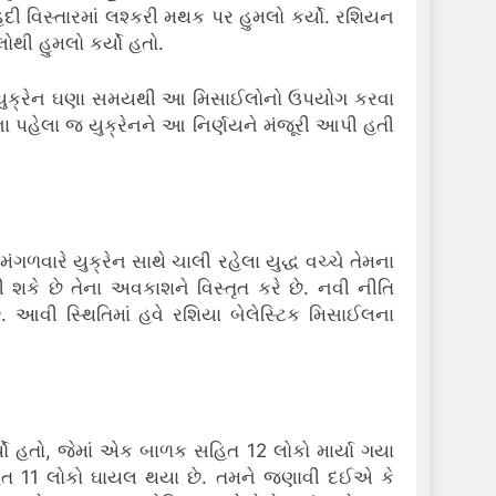
ી વિસ્તારમાં લશ્કરી મથક પર હુમલો કર્યો. રશિયન
ોથી હુમલો કર્યો હતો.
ે યુક્રેન ઘણા સમયથી આ મિસાઈલોનો ઉપયોગ કરવા
મહિના પહેલા જ યુક્રેનને આ નિર્ણયને મંજૂરી આપી હતી
ંગળવારે યુક્રેન સાથે ચાલી રહેલા યુદ્ધ વચ્ચે તેમના
 શકે છે તેના અવકાશને વિસ્તૃત કરે છે. નવી નીતિ
. આવી સ્થિતિમાં હવે રશિયા બેલેસ્ટિક મિસાઈલના
્યો હતો, જેમાં એક બાળક સહિત 12 લોકો માર્યા ગયા
 સહિત 11 લોકો ઘાયલ થયા છે. તમને જણાવી દઈએ કે