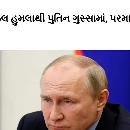
ઇલ હુમલાથી પુતિન ગુસ્સામાં, પરમા