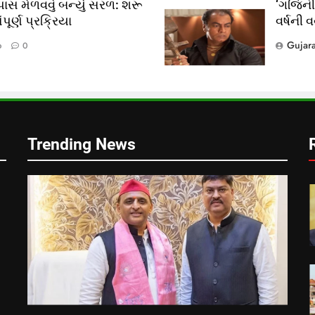
ાસ મેળવવું બન્યું સરળ: શરૂ
‘ગજિની’
ૂર્ણ પ્રક્રિયા
વર્ષની 
?
Gujar
o
0
લ
Trending News