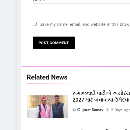
Save my name, email, and website in this brow
5
કોડીનારના છારા દરિયાકાંઠે પાંચ
કિશોરો ડૂબ્યા, 3નો બચાવ, 2
લાપતા
GUJARAT
TOP NEWS
6
Related News
પાસપોર્ટ વેરિફિકેશન માટે હવે
પોલીસ સ્ટેશનના ધક્કામાંથી
સમાજવાદી પાર્ટીએ અયોધ્યા
મુક્તિ,ગુજરાતમાં વેરિફિકેશન
GUJARAT
TOP NEWS
2027 માટે બનાવાયા ઉમેદવા
પ્રક્રિયા બની સરળ
7
Gujarat Samay
2 Days Ag
રાજ્યસભામાં ‘જન્મ અને મૃત્યુ
નોંધણી બિલ2026’ ધ્વનિમતથી
પાસ, વિપક્ષનો ઉગ્ર હોબાળો
INDIA
TOP NEWS