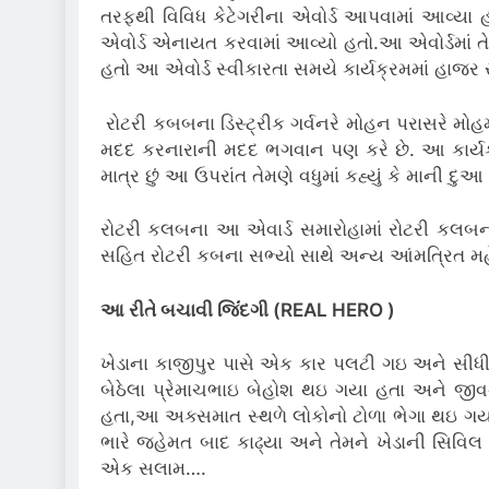
તરફથી વિવિધ કેટેગરીના એવોર્ડ આપવામાં આવ્ય
એવોર્ડ એનાયત કરવામાં આવ્યો હતો.આ એવોર્ડમાં 
હતો આ એવોર્ડ સ્વીકારતા સમયે કાર્યક્રમમાં હાજર
રોટરી કબબના ડિસ્ટ્રીક ગર્વનરે મોહન પરાસરે મોહમ્
મદદ કરનારાની મદદ ભગવાન પણ કરે છે. આ કાર્યક્રમા
માત્ર છું આ ઉપરાંત તેમણે વધુમાં કહ્યું કે માની દુ
રોટરી કલબના આ એવાર્ડ સમારોહામાં રોટરી કલબના
સહિત રોટરી કબના સભ્યો સાથે અન્ય આંમત્રિત મહે
આ રીતે બચાવી જિંંદગી (REAL HERO )
ખેડાના કાજીપુર પાસે એક કાર પલટી ગઇ અને સીધ
બેઠેલા પ્રેમાચભાઇ બેહોશ થઇ ગયા હતા અને જી
હતા,આ અક્સમાત સ્થળે લોકોનો ટોળા ભેગા થઇ ગય
ભારે જહેમત બાદ કાઢ્યા અને તેમને ખેડાની સિવિલ
એક સલામ….