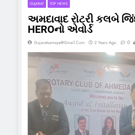
GUJARAT
TOP NEWS
અમદાવાદ રોટરી કલબે જિ
HEROનો એવોર્ડ
0
Gujaratsamaya@gmail.com
2 Years Ago