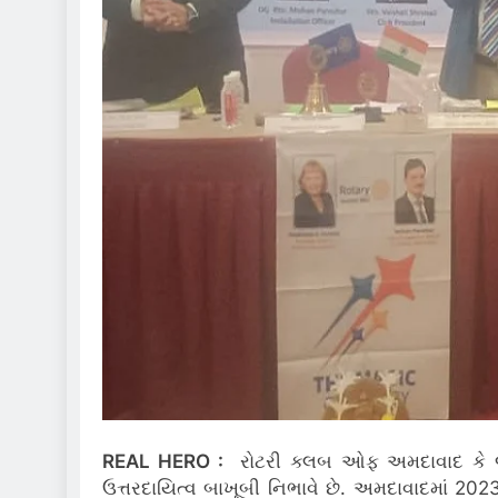
REAL HERO :
રોટરી ક્લબ ઓફ અમદાવાદ કે જે 
ઉત્તરદાયિત્વ બાખૂબી નિભાવે છે. અમદાવાદમાં 202