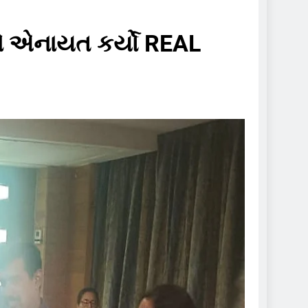
ે એનાયત કર્યો REAL