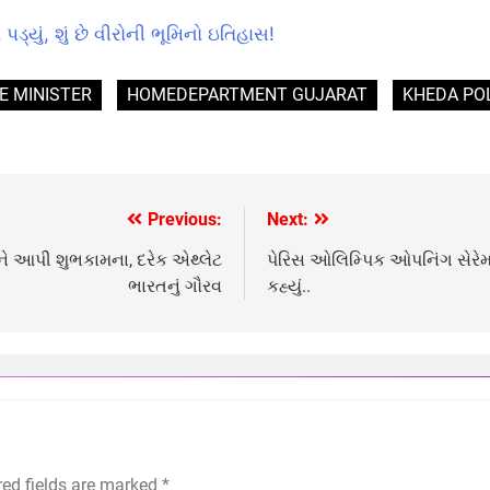
પડ્યું, શું છે વીરોની ભૂમિનો ઇતિહાસ!
E MINISTER
HOMEDEPARTMENT GUJARAT
KHEDA PO
Previous:
Next:
ે આપી શુભકામના, દરેક એથ્લેટ
પેરિસ ઓલિમ્પિક ઓપનિંગ સેરેમન
ભારતનું ગૌરવ
કહ્યું..
red fields are marked
*