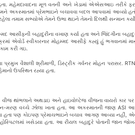
ા હતા. મહેમદાવાદના મૂળ વતની અને ખેડામાં એએસઆઇ તરીકે
તેમને અકસ્માતમાં પ્રેમભાઇને બચાવવા બદલ આપવામાં આવ્યો હત
 રહેલા તમામ સભ્યોએ તેમને ઉભા થઇને તેમનો દિલથી સન્માન કર્યો
મદ આસીફની બહાદુરીના વખાણ કર્યા હતા અને જિંદગીના બહાદુર વ્યક
ં એવોર્ડ સ્વીકારનાર મોહમ્મદ આસીફે કહ્યું હું ભગવાનમાં માન
આ કામ કરી ગઇ.
 પ્રમુખ વૈશાલી શ્રીમાળી, ડિસ્ટ્રીક ગર્વનર મોહન પરાસર. RT
માનો ઉપસ્થિત રહ્યા હતા.
ી વીજ થાંભલાને અથડાઇ અને હાઇવોલ્ટેજ વીજના વાયરો કાર પ
વન-મરણ વચ્ચે ઝોલા ખાતા હતા. આ અકસ્માતની જાણ ASI આસી
ા હતા પણ કોઇપણ પ્રેમાચભાઇને બચાવ આગણ આવ્યા નહીં, એવા
 હોસ્પિટલમાં ખસેડયા હતા. આ રીયલ બહાદુરે પોતાની જાન જોખમ