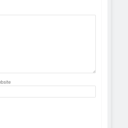
bsite
5