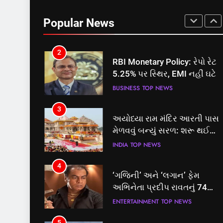
સમાજવાદી પાર્ટીએ અયોધ્યા
બેઠક પરથી પવન પાંડેને 2027
Popular News
માટે બનાવાયા ઉમેદવાર
INDIA
TOP NEWS
2
RBI Monetary Policy: રેપો રેટ
5.25% પર સ્થિર, EMI નહીં ઘટે
BUSINESS
TOP NEWS
3
અયોધ્યા રામ મંદિર આરતી પાસ
મેળવવું બન્યું સરળ: શરૂ થઈ
તત્કાલ સુવિધા, જાણો સંપૂર્ણ
INDIA
TOP NEWS
પ્રક્રિયા
4
‘ગજિની’ અને ‘લગાન’ ફેમ
અભિનેતા પ્રદીપ રાવતનું 74
વર્ષની વયે નિધન, બ્લડ કેન્સર
ENTERTAINMENT
TOP NEWS
સામે હારી ગયા જંગ
5