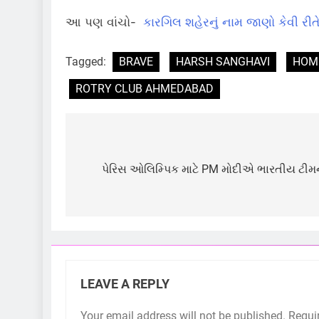
આ પણ વાંચો-
કારગિલ શહેરનું નામ જાણો કેવી રીતે 
Tagged:
BRAVE
HARSH SANGHAVI
HOM
ROTRY CLUB AHMEDABAD
Post
navigation
પેરિસ ઓલિમ્પિક માટે PM મોદીએ ભારતીય ટીમન
LEAVE A REPLY
Your email address will not be published.
Requi