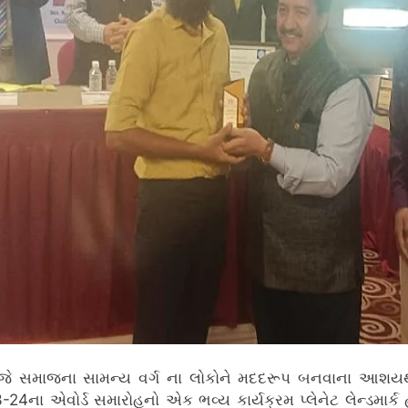
સમાજના સામન્ય વર્ગ ના લોકોને મદદરૂપ બનવાના આશયથી અ
3-24ના એવોર્ડ સમારોહનો એક ભવ્ય કાર્યક્રમ પ્લેનેટ લેન્ડમાર્