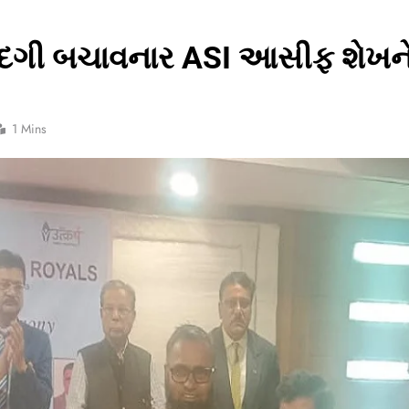
ંદગી બચાવનાર ASI આસીફ શેખન
1 Mins