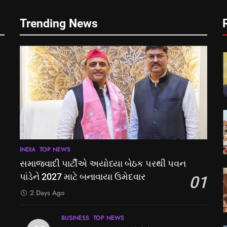
Trending News
INDIA
TOP NEWS
સમાજવાદી પાર્ટીએ અયોધ્યા બેઠક પરથી પવન
પાંડેને 2027 માટે બનાવાયા ઉમેદવાર
01
2 Days Ago
BUSINESS
TOP NEWS