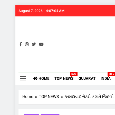
Skip
August 7, 2026
4:07:05 AM
to
content
Gujarats
NEW
THIS
HOME
TOP NEWS
GUJARAT
INDIA
Home
TOP NEWS
અમદાવાદ રોટરી કલબે જિંદગ