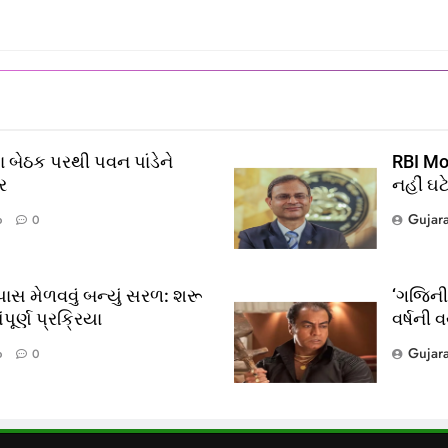
 બેઠક પરથી પવન પાંડેને
RBI Mon
ર
નહીં ઘટ
Gujar
o
0
ાસ મેળવવું બન્યું સરળ: શરૂ
‘ગજિની’
ૂર્ણ પ્રક્રિયા
વર્ષની 
?
Gujar
o
0
લ