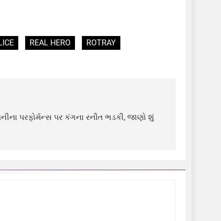
LICE
REAL HERO
ROTRAY
ીના પરફોર્મન્સ પર કંગના રનૌત ભડકી, જાણો શું