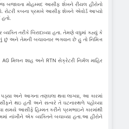
 ફરજ બજાવતા મોહમ્મદ આસીફ શેખને રીયલ હીરોનો
ો. રોટરી કબના પ્રમખે આસીફ શેખને એવોર્ડ આપ્યો
 હતો.
્તિ તરીકે બિરાદાવ્યા હતા. તેમણે વધુમાં કહ્યું કે
ું છું અને તેમની બચાવનાર ભગવાન છે હુ તો નિમિત્ત
N AG મિલન શાહ અને RTN સેક્રેટરી નિર્મલ માહિર
ર પડ્યા અને આગના તણઘલા થવા લાગ્યા, આ કારમાં
ફને થઇ હતી અને સત્વરે તે ઘટનાસ્થળે પહોચ્યા
 સમયે આસીફે હિમ્મત કરીને પ્રમભાઇને કારમાંથી
માં નાંખીને એક વ્યક્તિને બચાવ્યા હતા.આ હીરોને