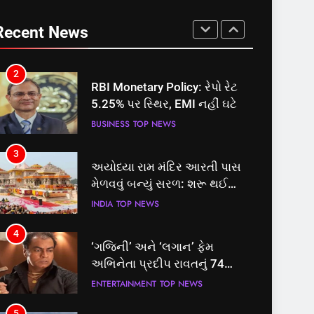
સમાજવાદી પાર્ટીએ અયોધ્યા
બેઠક પરથી પવન પાંડેને 2027
Recent News
માટે બનાવાયા ઉમેદવાર
INDIA
TOP NEWS
2
RBI Monetary Policy: રેપો રેટ
5.25% પર સ્થિર, EMI નહીં ઘટે
BUSINESS
TOP NEWS
3
અયોધ્યા રામ મંદિર આરતી પાસ
મેળવવું બન્યું સરળ: શરૂ થઈ
તત્કાલ સુવિધા, જાણો સંપૂર્ણ
INDIA
TOP NEWS
પ્રક્રિયા
4
‘ગજિની’ અને ‘લગાન’ ફેમ
અભિનેતા પ્રદીપ રાવતનું 74
વર્ષની વયે નિધન, બ્લડ કેન્સર
ENTERTAINMENT
TOP NEWS
સામે હારી ગયા જંગ
5