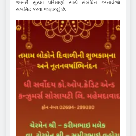
જરૂરી સુરક્ષા પરિમાણો સાથે સંબંધિત દસ્તાવેજો
સબમિટ કરવા જણાવ્યું છે.