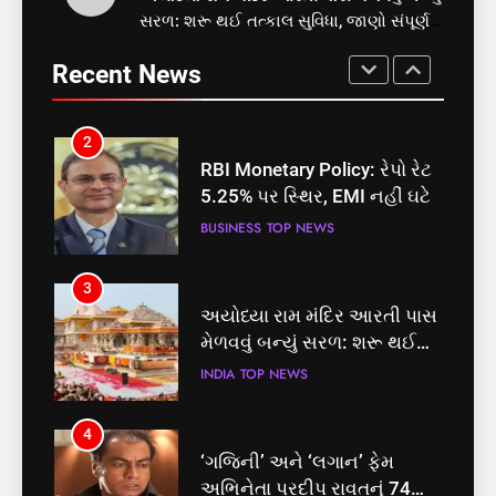
2
સરળ: શરૂ થઈ તત્કાલ સુવિધા, જાણો સંપૂર્ણ
સમાજવાદી પાર્ટીએ અયોધ્યા
RBI Monetary Policy: રેપો રેટ
પ્રક્રિયા
બેઠક પરથી પવન પાંડેને 2027
5.25% પર સ્થિર, EMI નહીં ઘટે
Recent News
માટે બનાવાયા ઉમેદવાર
INDIA
TOP NEWS
BUSINESS
TOP NEWS
2
3
RBI Monetary Policy: રેપો રેટ
અયોધ્યા રામ મંદિર આરતી પાસ
5.25% પર સ્થિર, EMI નહીં ઘટે
મેળવવું બન્યું સરળ: શરૂ થઈ
તત્કાલ સુવિધા, જાણો સંપૂર્ણ
BUSINESS
TOP NEWS
INDIA
TOP NEWS
પ્રક્રિયા
3
4
અયોધ્યા રામ મંદિર આરતી પાસ
‘ગજિની’ અને ‘લગાન’ ફેમ
મેળવવું બન્યું સરળ: શરૂ થઈ
અભિનેતા પ્રદીપ રાવતનું 74
તત્કાલ સુવિધા, જાણો સંપૂર્ણ
વર્ષની વયે નિધન, બ્લડ કેન્સર
INDIA
TOP NEWS
ENTERTAINMENT
TOP NEWS
પ્રક્રિયા
સામે હારી ગયા જંગ
4
5
‘ગજિની’ અને ‘લગાન’ ફેમ
કોડીનારના છારા દરિયાકાંઠે પાંચ
અભિનેતા પ્રદીપ રાવતનું 74
કિશોરો ડૂબ્યા, 3નો બચાવ, 2