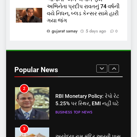
અભિનેતા પ્રદીપ રાવતનું 74 વર્ષની
8
વયે નિધન, બ્લડ કેન્સર સામે હારી
શું તમારું મધ કે ઘી ખરેખર શુદ્ધ
ગયા જંગ
છે? FSSAIએ ડાબરના દાવાઓની
પોલ ખોલી, મૂક્યો પ્રતિબંધ
gujarat samay
5 days ago
0
INDIA
TOP NEWS
1
સમાજવાદી પાર્ટીએ અયોધ્યા
બેઠક પરથી પવન પાંડેને 2027
Popular News
માટે બનાવાયા ઉમેદવાર
INDIA
TOP NEWS
2
RBI Monetary Policy: રેપો રેટ
5.25% પર સ્થિર, EMI નહીં ઘટે
BUSINESS
TOP NEWS
3
અયોધ્યા રામ મંદિર આરતી પાસ