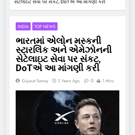
સેટેલાઇટ સેવા પર સંકટ, DoTએ આ માંગણી કરી
INDIA
TOP NEWS
ભારતમાં એલોન મસ્કની
સ્ટારલિંક અને એમેઝોનની
સેટેલાઇટ સેવા પર સંકટ,
DoTએ આ માંગણી કરી
0
Gujarat Samay
2 Years Ago
1 Mins