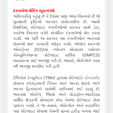
દસ્તાવેજ શેરિંગ સૂચનાઓ
અધિકારીનું કહેવું છે કે દેશમાં ઘણા એવા વિસ્તારો છે જે
સુરક્ષાની દૃષ્ટિએ અત્યંત સંવેદનશીલ છે. આવી
સ્થિતિમાં, સેટેલાઇટ કંપનીઓએ સરકાર સાથે ડેટા,
કવરેજ વિસ્તાર વગેરે સંબંધિત દસ્તાવેજો શેર કરવા
પડશે. આ પછી જ સરકાર આ કંપનીઓને ભારતમાં
સેવાઓ શરૂ કરવાની ઓફર કરશે. એલોન મસ્કએ
ઓક્ટોબર 2022માં ગ્લોબલ મોબાઇલ પર્સનલ
કોમ્યુનિકેશન્સ સેટેલાઇટ સર્વિસ (GMPCS)
લાયસન્સ માટે અરજી કરી છે. જ્યારે, એમેઝોને ગયા
વર્ષે અરજી સબમિટ કરી હતી.
ટેલિકોમ રેગ્યુલેટર (TRAI) હાલમાં સેટેલાઈટ ઈન્ટરનેટ
સેવાના સ્પેક્ટ્રમની કિંમત અને અન્ય શરતો અંગે
અન્ય હિતધારકો પાસેથી પ્રતિસાદ લઈ રહ્યું છે.
ભારતમાં એરટેલ, જિયો અને વોડાફોન-આઇડિયા
પાર્થિવ ક્ષેત્રની મોબાઇલ સેવા તેમજ સેટેલાઇટ સેવા
પ્રદાન કરશે. તે જ સમયે, એમેઝોન અને સ્ટારલિંક
પણ સેટેલાઇટ સેવામાં તેમની મુખ્ય હરીફ બનવા જઈ