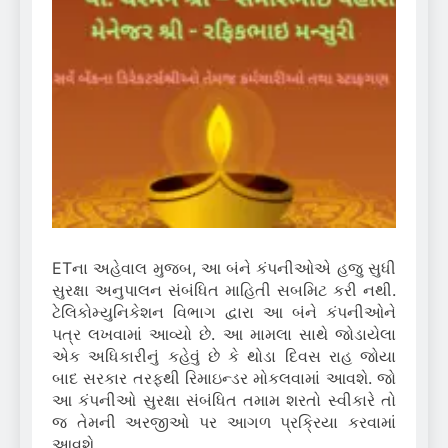
ETના અહેવાલ મુજબ, આ બંને કંપનીઓએ હજુ સુધી
સુરક્ષા અનુપાલન સંબંધિત માહિતી સબમિટ કરી નથી.
ટેલિકોમ્યુનિકેશન વિભાગ દ્વારા આ બંને કંપનીઓને
પત્ર લખવામાં આવ્યો છે. આ મામલા સાથે જોડાયેલા
એક અધિકારીનું કહેવું છે કે થોડા દિવસ રાહ જોયા
બાદ સરકાર તરફથી રિમાઇન્ડર મોકલવામાં આવશે. જો
આ કંપનીઓ સુરક્ષા સંબંધિત તમામ શરતો સ્વીકારે તો
જ તેમની અરજીઓ પર આગળ પ્રક્રિયા કરવામાં
આવશે.