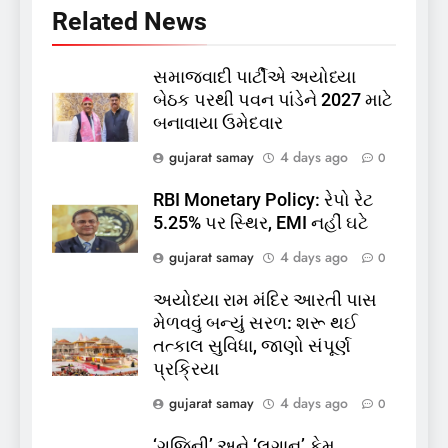
Related News
સમાજવાદી પાર્ટીએ અયોધ્યા
5
બેઠક પરથી પવન પાંડેને 2027 માટે
કોડીનારના છારા દરિયાકાંઠે પાંચ
બનાવાયા ઉમેદવાર
કિશોરો ડૂબ્યા, 3નો બચાવ, 2
લાપતા
GUJARAT
TOP NEWS
gujarat samay
4 days ago
0
RBI Monetary Policy: રેપો રેટ
6
5.25% પર સ્થિર, EMI નહીં ઘટે
પાસપોર્ટ વેરિફિકેશન માટે હવે
gujarat samay
4 days ago
0
પોલીસ સ્ટેશનના ધક્કામાંથી
મુક્તિ,ગુજરાતમાં વેરિફિકેશન
GUJARAT
TOP NEWS
અયોધ્યા રામ મંદિર આરતી પાસ
પ્રક્રિયા બની સરળ
મેળવવું બન્યું સરળ: શરૂ થઈ
7
તત્કાલ સુવિધા, જાણો સંપૂર્ણ
રાજ્યસભામાં ‘જન્મ અને મૃત્યુ
પ્રક્રિયા
નોંધણી બિલ2026’ ધ્વનિમતથી
gujarat samay
4 days ago
0
પાસ, વિપક્ષનો ઉગ્ર હોબાળો
INDIA
TOP NEWS
‘ગજિની’ અને ‘લગાન’ ફેમ