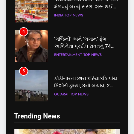
મેળવવું બન્યું સરળ: શરૂ થઈ
તત્કાલ સુવિધા, જાણો સંપૂર્ણ
INDIA
TOP NEWS
પ્રક્રિયા
4
‘ગજિની’ અને ‘લગાન’ ફેમ
અભિનેતા પ્રદીપ રાવતનું 74
વર્ષની વયે નિધન, બ્લડ કેન્સર
ENTERTAINMENT
TOP NEWS
સામે હારી ગયા જંગ
5
કોડીનારના છારા દરિયાકાંઠે પાંચ
કિશોરો ડૂબ્યા, 3નો બચાવ, 2
લાપતા
GUJARAT
TOP NEWS
5
6
Trending News
કોડીનારના છારા દરિયાકાંઠે પાંચ
પાસપોર્ટ વેરિફિકેશન માટે હવે
કિશોરો ડૂબ્યા, 3નો બચાવ, 2
પોલીસ સ્ટેશનના ધક્કામાંથી
લાપતા
મુક્તિ,ગુજરાતમાં વેરિફિકેશન
GUJARAT
TOP NEWS
GUJARAT
TOP NEWS