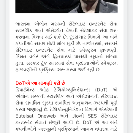
ભારતમાં એલોન મસ્કની સેટેલાઇટ ઇન્ટરનેટ સેવા
સ્ટારલિંક અને એમેઝોન વેબની સેટેલાઇટ સેવા શરૂ
કરવામાં વિલંબ થઈ શકે છે. દૂરસંચાર વિભાગે આ બંને
કંપનીઓ સમક્ષ મોટી માંગ મૂકી છે. તાજેતરમાં, સરકારે
સેટેલાઇટ ઇન્ટરનેટ સેવા માટે સ્પેક્ટ્રમ ફાળવણી,
કિંમત વગેરે અંગે હિતધારકો પાસેથી સૂચનો માંગ્યા
હતા. સરકાર ટૂંક સમયમાં સેવા પ્રદાતાઓને સ્પેક્ટ્રમ
ફાળવણીની પ્રક્રિયા શરૂ કરવા જઈ રહી છે.
DoTએ આ માંગણી કરી છે
ડિપાર્ટમેન્ટ ઓફ ટેલિકોમ્યુનિકેશન્સ (DoT) એ
એલોન મસ્કની સ્ટારલિંક અને એમેઝોનની સેટેલાઇટ
સેવા સંબંધિત સુરક્ષા સંબંધિત અનુપાલન ઝડપથી પૂર્ણ
કરવા જણાવ્યું છે. ટેલિકોમ્યુનિકેશન વિભાગે એરટેલની
Eutelsat Oneweb અને Jioની SES સેટેલાઇટ
ઇન્ટરનેટ સેવાને મંજૂરી આપી છે. DoT એ આ બંને
કંપનીઓને અરજીની પ્રક્રિયાને આગળ વધારવા માટે