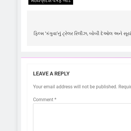
મધ્યપ્રદેશ વક્ફ બોર્ડે
Post
navigation
ફિલ્મ ‘કંગુવા’નું ટ્રેલર રિલીઝ, બોબી દેઓલ અને સૂર
LEAVE A REPLY
Your email address will not be published.
Requi
Comment
*