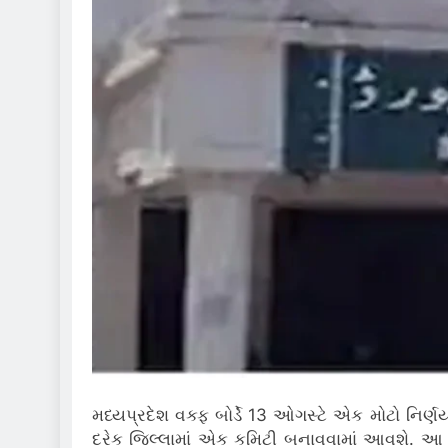
મધ્યપ્રદેશ વક્ફ બોર્ડે 13 ઓગસ્ટે એક મોટો નિર
દરેક જિલ્લામાં એક કમિટી બનાવવામાં આવશે. આ 