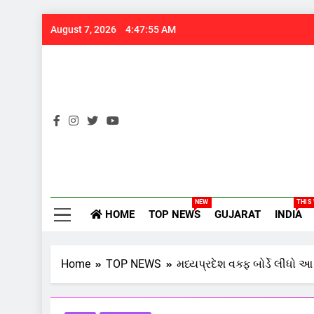
Skip
August 7, 2026
4:47:56 AM
to
content
Gujarats
NEW
THIS
HOME
TOP NEWS
GUJARAT
INDIA
Home
TOP NEWS
મધ્યપ્રદેશ વક્ફ બોર્ડે લીધો