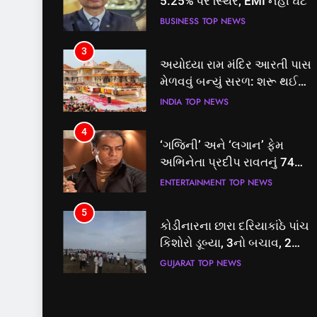
5.25% પર સ્થિર, EMI નહીં ઘટે
BUSINESS
TOP NEWS
3
અયોધ્યા રામ મંદિર આરતી પાસ
મેળવવું બન્યું સરળ: શરૂ થઈ
તત્કાલ સુવિધા, જાણો સંપૂર્ણ
INDIA
TOP NEWS
પ્રક્રિયા
4
‘ગજિની’ અને ‘લગાન’ ફેમ
અભિનેતા પ્રદીપ રાવતનું 74
વર્ષની વયે નિધન, બ્લડ કેન્સર
ENTERTAINMENT
TOP NEWS
સામે હારી ગયા જંગ
5
કોડીનારના છારા દરિયાકાંઠે પાંચ
કિશોરો ડૂબ્યા, 3નો બચાવ, 2
લાપતા
GUJARAT
TOP NEWS
6
પાસપોર્ટ વેરિફિકેશન માટે હવે