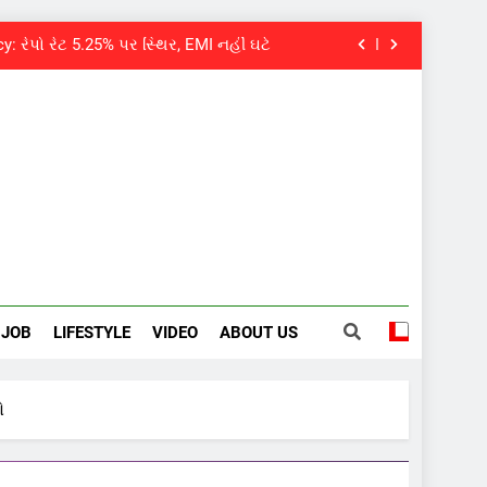
: રેપો રેટ 5.25% પર સ્થિર, EMI નહીં ઘટે
 તત્કાલ સુવિધા, જાણો સંપૂર્ણ પ્રક્રિયા
વયે નિધન, બ્લડ કેન્સર સામે હારી ગયા જંગ
પવન પાંડેને 2027 માટે બનાવાયા ઉમેદવાર
: રેપો રેટ 5.25% પર સ્થિર, EMI નહીં ઘટે
 તત્કાલ સુવિધા, જાણો સંપૂર્ણ પ્રક્રિયા
વયે નિધન, બ્લડ કેન્સર સામે હારી ગયા જંગ
JOB
LIFESTYLE
VIDEO
ABOUT US
ો