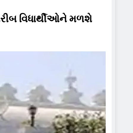
 ગરીબ વિધાર્થીઓને મળશે