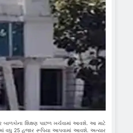
ાર બાળકોના શિક્ષણ પાછળ ખર્ચવામાં આવશે. આ માટે
માં વધુ 25 હજાર રૂપિયા આપવામાં આવશે. અત્યાર