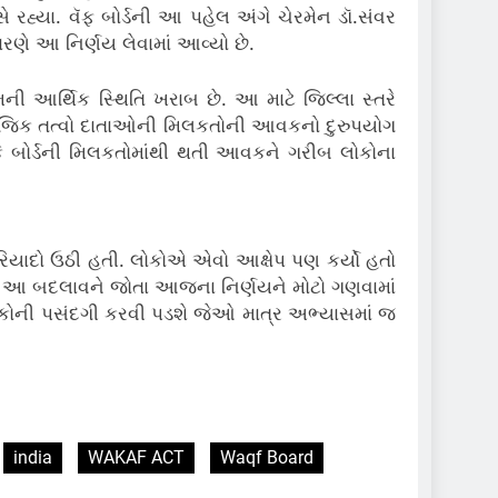
 રહ્યા. વૅફ બોર્ડની આ પહેલ અંગે ચેરમેન ડૉ.સંવર
કારણે આ નિર્ણય લેવામાં આવ્યો છે.
મની આર્થિક સ્થિતિ ખરાબ છે. આ માટે જિલ્લા સ્તરે
ામાજિક તત્વો દાતાઓની મિલકતોની આવકનો દુરુપયોગ
કે બોર્ડની મિલકતોમાંથી થતી આવકને ગરીબ લોકોના
.
ફરિયાદો ઉઠી હતી. લોકોએ એવો આક્ષેપ પણ કર્યો હતો
્યા. આ બદલાવને જોતા આજના નિર્ણયને મોટો ગણવામાં
કોની પસંદગી કરવી પડશે જેઓ માત્ર અભ્યાસમાં જ
india
WAKAF ACT
Waqf Board