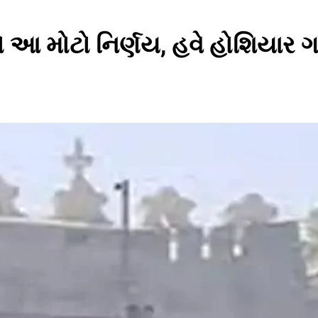
ીધો આ મોટો નિર્ણય, હવે હોશિયાર