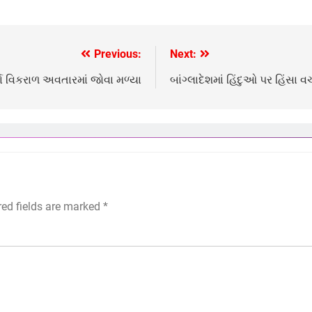
Previous:
Next:
્યા વિકરાળ અવતારમાં જોવા મળ્યા
બાંગ્લાદેશમાં હિંદુઓ પર હિંસા
red fields are marked
*