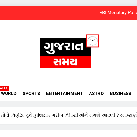
RBI Monetary Policy
અયોધ્યા રામ મંદિર આરતી પાસ મેળવવું બન્યું સરળ: શરૂ થઈ
‘ગજિની’ અને ‘લગાન’ ફેમ અભિનેતા પ્રદીપ રાવતનું 74 વર્ષની 
સમાજવાદી પાર્ટીએ અયોધ્યા બેઠક પરથી 
RBI Monetary Policy
અયોધ્યા રામ મંદિર આરતી પાસ મેળવવું બન્યું સરળ: શરૂ થઈ
amay
 WEEK
‘ગજિની’ અને ‘લગાન’ ફેમ અભિનેતા પ્રદીપ રાવતનું 74 વર્ષની 
WORLD
SPORTS
ENTERTAINMENT
ASTRO
BUSINESS
 આ મોટો નિર્ણય, હવે હોશિયાર ગરીબ વિધાર્થીઓને મળશે આટલી રકમ,જાણ