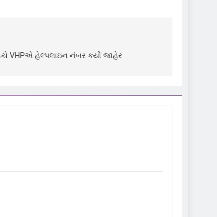
 વચ્ચે VHPએ હેલ્પલાઇન નંબર કર્યો જાહેર