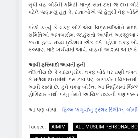
સુધી વેફ બોર્ડની કમિટી માત્ર સાત ટકા જ દાન બો
પટેલે જણાવ્યું હતું કે, દાતાઓએ જે હેતુથી વૅફ બોર
પટેલે કહ્યું કે વક્ફ બોર્ડ એવા વિદ્યાર્થીઓને 
સમિતિઓ અખબારોમાં જાહેરાતો આપીને અરજીઓ મંગાવ
કરતા હતા. મધ્યપ્રદેશમાં એક વર્ષ પહેલા વકફ બ
કલ્યાણ માટે ખર્ચવામાં આવે. વાફનો આશય એ છે કે 
આવી ફરિયાદો આવતી હતી
નોંધનીય છે કે મધ્યપ્રદેશ વક્ફ બોર્ડ પર ઘણી વખ
કે મળેલા દાનમાંથી દસ ટકા પણ બાળકોના વિકાસમાં 
આવી રહ્યો છે. હવે વકફ બોર્ડના આ નિર્ણયમાં 
હોશિયાર નથી પરંતુ તેમને આર્થિક મદદની પણ જરૂર
આ પણ વાંચો –
ફિલ્મ ‘કંગુવા’નું ટ્રેલર રિલીઝ, બ
Tagged:
AIMIM
ALL MUSLIM PERSONAL B