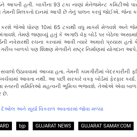
ર્ડને આપતી હતી. બાકીના 93 ટકા નાણાં મેનેજમેન્ટ કમિટીઓ પાસે
્ડને તેમની મિલકતો દાનમાં આપી છે તેનું પાલન કરવું જોઈએ. જેના 
મદદ કરશે જેઓ ધોરણ 10માં 65 ટકાથી વધુ માર્ક્સ મેળવશે અને જે
શે. તેમણે જણાવ્યું હતું કે અગાઉ વૅફ બોર્ડ પર બેઠેલા અસ
ોર્ડની નવેસરથી રચના કરવામાં આવી ત્યારે અમારો પ્રયાસ હતો 
ગરીબ બાળકો પણ શિક્ષણ મેળવીને રાષ્ટ્ર નિર્માણમાં યોગદાન આપે
ત સવાલો ઉઠાવવામાં આવ્યા હતા. તેમની કામગીરીમાં બેદરકારીની 
ખર્ચવામાં આવતા નથી. આ પછી સરકારે વક્ફ બોર્ડમાં ફેરફાર કર
જિલ્લા સ્તરની સમિતિઓ મહત્વની ભૂમિકા ભજવશે. તેઓએ એવા બાળ
 છે.
ોબી દેઓલ અને સૂર્યા વિકરાળ અવતારમાં જોવા મળ્યા
OARD
bjp
GUJARAT NEWS
GUJARAT SAMAY.COM