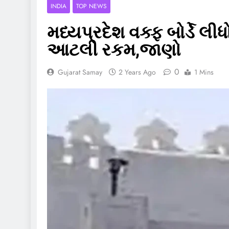
INDIA
TOP NEWS
મધ્યપ્રદેશ વક્ફ બોર્ડે લ
આટલી રકમ,જાણો
0
Gujarat Samay
2 Years Ago
1 Mins