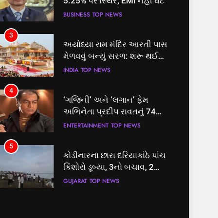
5.25% પર સ્થિર, EMI નહીં ઘટે
BUSINESS
TOP NEWS
3
અયોધ્યા રામ મંદિર આરતી પાસ
મેળવવું બન્યું સરળ: શરૂ થઈ
તત્કાલ સુવિધા, જાણો સંપૂર્ણ
INDIA
TOP NEWS
પ્રક્રિયા
4
‘ગજિની’ અને ‘લગાન’ ફેમ
અભિનેતા પ્રદીપ રાવતનું 74
વર્ષની વયે નિધન, બ્લડ કેન્સર
ENTERTAINMENT
TOP NEWS
સામે હારી ગયા જંગ
5
કોડીનારના છારા દરિયાકાંઠે પાંચ
કિશોરો ડૂબ્યા, 3નો બચાવ, 2
લાપતા
GUJARAT
TOP NEWS
6
પાસપોર્ટ વેરિફિકેશન માટે હવે