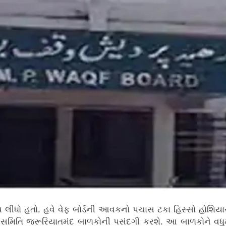
્ણય લીધો હતો. હવે વેફ બોર્ડની આવકનો પચાસ ટકા હિસ્સો હોશિય
સમિતિ જરૂરિયાતમંદ બાળકોની પસંદગી કરશે. આ બાળકોને વધુ