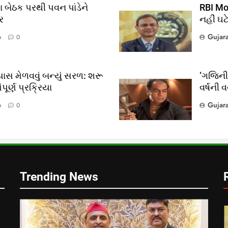
 બેઠક પરથી પવન પાંડેને
RBI Mon
ર
નહીં ઘટ
Gujar
o
0
ાસ મેળવવું બન્યું સરળ: શરૂ
‘ગજિની’
ૂર્ણ પ્રક્રિયા
વર્ષની 
?
Gujar
o
0
લ
Trending News