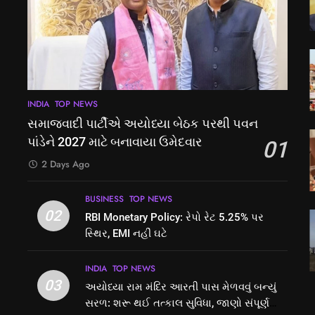
INDIA
TOP NEWS
સમાજવાદી પાર્ટીએ અયોધ્યા બેઠક પરથી પવન
પાંડેને 2027 માટે બનાવાયા ઉમેદવાર
01
2 Days Ago
BUSINESS
TOP NEWS
02
RBI Monetary Policy: રેપો રેટ 5.25% પર
સ્થિર, EMI નહીં ઘટે
INDIA
TOP NEWS
03
અયોધ્યા રામ મંદિર આરતી પાસ મેળવવું બન્યું
સરળ: શરૂ થઈ તત્કાલ સુવિધા, જાણો સંપૂર્ણ