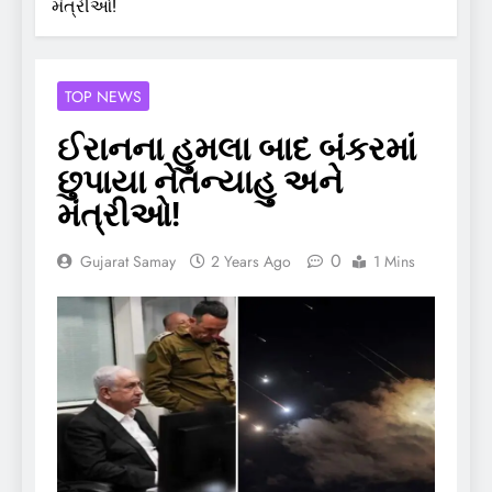
મંત્રીઓ!
TOP NEWS
ઈરાનના હુમલા બાદ બંકરમાં
છુપાયા નેતન્યાહુ અને
મંત્રીઓ!
0
Gujarat Samay
2 Years Ago
1 Mins