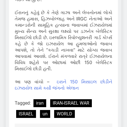
ઈરાનનું કહેવું છે કે તેણે ગાઝા અને લેબનોનમાં લોકો
તેમજ હમાસ, હિઝબોલ્લાહ અને IRGC નેતાઓ અને
કમાન્ડરોની સામૂહિક હત્યાના જવાબમાં ઈઝરાયેલમાં
મુખ્ય સૈન્ય અને સુરક્ષા લક્ષ્યો પર ડઝનેક બેલેસ્ટિક
મિસાઈલો છોડી છે. ઇસ્લામિક રિવોલ્યુશનરી ગાર્ડ કોર્પ્સ
કહે છે કે જો ઇઝરાયેલ આ હુમલાઓનો જવાબ
આપશે, તો તેને “કચડી નાખવા” માટે યોગ્ય જવાબ
આપવામાં આવશે. ઈરાને મંગળવારે રાત્રે ઈઝરાયેલના
વિવિધ શહેરો પર ઓછામાં ઓછી 150 બેલેસ્ટિક
મિસાઈલો છોડી હતી.
આ પણ વાંચો –
ઇરાને 150 મિસાઇલ છોડીને
ઇઝરાયેલ સામે કર્યો જંગનો એલાન
Tagged:
iran
IRAN-ISRAEL WAR
ISRAEL
un
WORLD