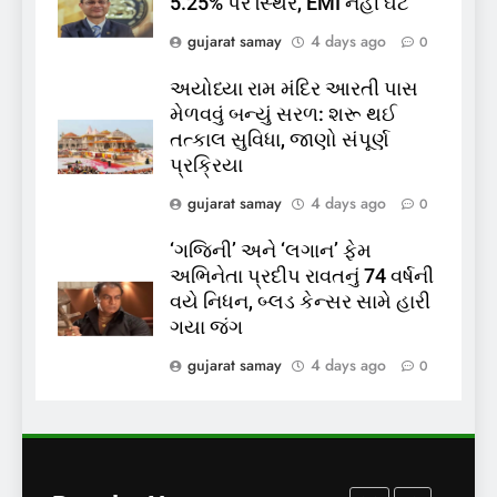
5.25% પર સ્થિર, EMI નહીં ઘટે
પાસપોર્ટ વેરિફિકેશન માટે હવે
gujarat samay
4 days ago
0
પોલીસ સ્ટેશનના ધક્કામાંથી
મુક્તિ,ગુજરાતમાં વેરિફિકેશન
GUJARAT
TOP NEWS
અયોધ્યા રામ મંદિર આરતી પાસ
પ્રક્રિયા બની સરળ
મેળવવું બન્યું સરળ: શરૂ થઈ
7
તત્કાલ સુવિધા, જાણો સંપૂર્ણ
રાજ્યસભામાં ‘જન્મ અને મૃત્યુ
પ્રક્રિયા
નોંધણી બિલ2026’ ધ્વનિમતથી
gujarat samay
4 days ago
0
પાસ, વિપક્ષનો ઉગ્ર હોબાળો
INDIA
TOP NEWS
‘ગજિની’ અને ‘લગાન’ ફેમ
અભિનેતા પ્રદીપ રાવતનું 74 વર્ષની
8
વયે નિધન, બ્લડ કેન્સર સામે હારી
શું તમારું મધ કે ઘી ખરેખર શુદ્ધ
ગયા જંગ
છે? FSSAIએ ડાબરના દાવાઓની
પોલ ખોલી, મૂક્યો પ્રતિબંધ
gujarat samay
4 days ago
0
INDIA
TOP NEWS
1
સમાજવાદી પાર્ટીએ અયોધ્યા
બેઠક પરથી પવન પાંડેને 2027