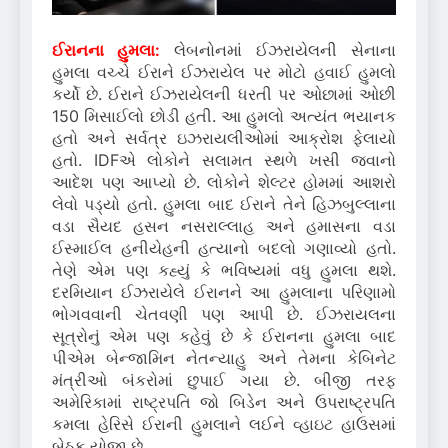
ઈરાનના હુમલા:
લેબનોનમાં ઈઝરાયેલની સેનાના
હુમલા વચ્ચે ઈરાને ઈઝરાયેલ પર મોટો હવાઈ હુમલો
કર્યો છે. ઈરાને ઈઝરાયેલની ધરતી પર ઓછામાં ઓછી
150 મિસાઈલો છોડી હતી. આ હુમલો અત્યંત ભયાનક
હતો અને સર્વત્ર ઇઝરાયલીઓમાં આક્રોશ ફેલાયો
હતો. IDFએ લોકોને સલામત સ્થળે ખસી જવાનો
આદેશ પણ આપ્યો છે. લોકોને શેલ્ટર હોમમાં આશરો
લેવો પડ્યો હતો. હુમલા બાદ ઈરાને તેને હિઝબુલ્લાના
વડા સૈયદ હસન નસરાલ્લાહ અને હમાસના વડા
ઈસ્માઈલ હનીયેહની હત્યાનો બદલો ગણાવ્યો હતો.
તેણે એમ પણ કહ્યું કે ભવિષ્યમાં વધુ હુમલા થશે.
દરમિયાન ઈઝરાયેલે ઈરાનને આ હુમલાના પરિણામો
ભોગવવાની ચેતવણી પણ આપી છે. ઈઝરાયલના
સૂત્રોનું એમ પણ કહેવું છે કે ઈરાનના હુમલા બાદ
પીએમ બેન્જામિન નેતન્યાહુ અને તેમના કેબિનેટ
મંત્રીઓ બંકરોમાં છુપાઈ ગયા છે. બીજી તરફ
અમેરિકામાં રાષ્ટ્રપતિ જો બિડેન અને ઉપરાષ્ટ્રપતિ
કમલા હેરિસે ઈરાની હુમલાને લઈને વ્હાઇટ હાઉસમાં
બેઠક યોજી છે.