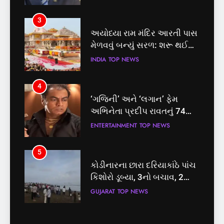
પ્રક્રિયા
3
4
અયોધ્યા રામ મંદિર આરતી પાસ
‘ગજિની’ અને ‘લગાન’ ફેમ
મેળવવું બન્યું સરળ: શરૂ થઈ
અભિનેતા પ્રદીપ રાવતનું 74
તત્કાલ સુવિધા, જાણો સંપૂર્ણ
વર્ષની વયે નિધન, બ્લડ કેન્સર
INDIA
TOP NEWS
ENTERTAINMENT
TOP NEWS
પ્રક્રિયા
સામે હારી ગયા જંગ
4
5
‘ગજિની’ અને ‘લગાન’ ફેમ
કોડીનારના છારા દરિયાકાંઠે પાંચ
અભિનેતા પ્રદીપ રાવતનું 74
કિશોરો ડૂબ્યા, 3નો બચાવ, 2
વર્ષની વયે નિધન, બ્લડ કેન્સર
લાપતા
ENTERTAINMENT
TOP NEWS
GUJARAT
TOP NEWS
સામે હારી ગયા જંગ
5
6
કોડીનારના છારા દરિયાકાંઠે પાંચ
પાસપોર્ટ વેરિફિકેશન માટે હવે
કિશોરો ડૂબ્યા, 3નો બચાવ, 2
પોલીસ સ્ટેશનના ધક્કામાંથી
લાપતા
મુક્તિ,ગુજરાતમાં વેરિફિકેશન
GUJARAT
TOP NEWS
GUJARAT
TOP NEWS
પ્રક્રિયા બની સરળ
6
7