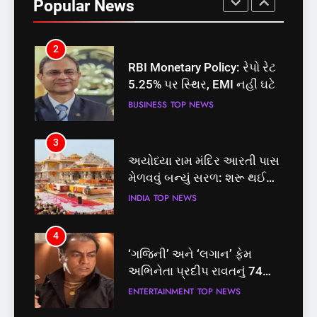
Popular News
માટે બનાવાયા ઉમેદવાર
INDIA
TOP NEWS
2
RBI Monetary Policy: રેપો રેટ
5.25% પર સ્થિર, EMI નહીં ઘટે
BUSINESS
TOP NEWS
3
અયોધ્યા રામ મંદિર આરતી પાસ
મેળવવું બન્યું સરળ: શરૂ થઈ
તત્કાલ સુવિધા, જાણો સંપૂર્ણ
INDIA
TOP NEWS
પ્રક્રિયા
4
‘ગજિની’ અને ‘લગાન’ ફેમ
અભિનેતા પ્રદીપ રાવતનું 74
વર્ષની વયે નિધન, બ્લડ કેન્સર
ENTERTAINMENT
TOP NEWS
સામે હારી ગયા જંગ