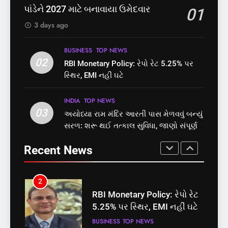
નોંધણી બિલ2026’ ધ્વનિમતથી
છે? FSSAIએ ડાબરના દાવાઓની
પાંડેને 2027 માટે બનાવાયા ઉમેદવાર
01
પાસ, વિપક્ષનો ઉગ્ર હોબાળો
પોલ ખોલી, મૂક્યો પ્રતિબંધ
INDIA
TOP NEWS
INDIA
TOP NEWS
3 days ago
8
1
BUSINESS
TOP NEWS
શું તમારું મધ કે ઘી ખરેખર શુદ્ધ
02
સમાજવાદી પાર્ટીએ અયોધ્યા
RBI Monetary Policy: રેપો રેટ 5.25% પર
છે? FSSAIએ ડાબરના દાવાઓની
બેઠક પરથી પવન પાંડેને 2027
સ્થિર, EMI નહીં ઘટે
પોલ ખોલી, મૂક્યો પ્રતિબંધ
માટે બનાવાયા ઉમેદવાર
INDIA
TOP NEWS
INDIA
TOP NEWS
INDIA
TOP NEWS
03
અયોધ્યા રામ મંદિર આરતી પાસ મેળવવું બન્યું
1
2
સરળ: શરૂ થઈ તત્કાલ સુવિધા, જાણો સંપૂર્ણ
સમાજવાદી પાર્ટીએ અયોધ્યા
RBI Monetary Policy: રેપો રેટ
પ્રક્રિયા
બેઠક પરથી પવન પાંડેને 2027
5.25% પર સ્થિર, EMI નહીં ઘટે
Recent News
માટે બનાવાયા ઉમેદવાર
INDIA
TOP NEWS
BUSINESS
TOP NEWS
2
3
RBI Monetary Policy: રેપો રેટ
અયોધ્યા રામ મંદિર આરતી પાસ
5.25% પર સ્થિર, EMI નહીં ઘટે
મેળવવું બન્યું સરળ: શરૂ થઈ
તત્કાલ સુવિધા, જાણો સંપૂર્ણ
BUSINESS
TOP NEWS
INDIA
TOP NEWS