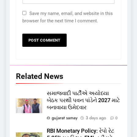
Save my name, email, and website in this
browser for the next time I comment.
Related News
સમાજવાદી પાર્ટીએ અયોધ્યા
5
બેઠક પરથી પવન પાંડેને 2027 માટે
કોડીનારના છારા દરિયાકાંઠે પાંચ
બનાવાયા ઉમેદવાર
કિશોરો ડૂબ્યા, 3નો બચાવ, 2
લાપતા
GUJARAT
TOP NEWS
gujarat samay
3 days ago
0
RBI Monetary Policy: રેપો રેટ
6