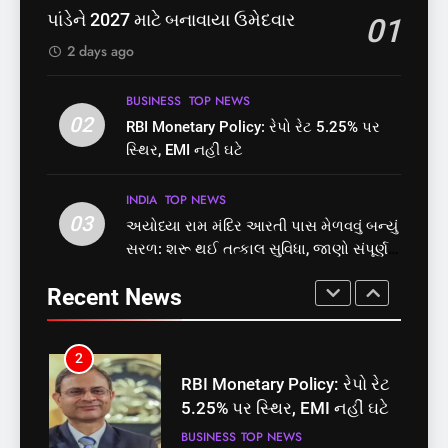
નોંધણી બિલ2026’ ધ્વનિમતથી
છે? FSSAIએ ડાબરના દાવાઓની
પાંડેને 2027 માટે બનાવાયા ઉમેદવાર
01
પાસ, વિપક્ષનો ઉગ્ર હોબાળો
પોલ ખોલી, મૂક્યો પ્રતિબંધ
INDIA
TOP NEWS
INDIA
TOP NEWS
2 days ago
8
1
BUSINESS
TOP NEWS
શું તમારું મધ કે ઘી ખરેખર શુદ્ધ
02
સમાજવાદી પાર્ટીએ અયોધ્યા
RBI Monetary Policy: રેપો રેટ 5.25% પર
છે? FSSAIએ ડાબરના દાવાઓની
બેઠક પરથી પવન પાંડેને 2027
સ્થિર, EMI નહીં ઘટે
પોલ ખોલી, મૂક્યો પ્રતિબંધ
માટે બનાવાયા ઉમેદવાર
INDIA
TOP NEWS
INDIA
TOP NEWS
INDIA
TOP NEWS
03
અયોધ્યા રામ મંદિર આરતી પાસ મેળવવું બન્યું
1
2
સરળ: શરૂ થઈ તત્કાલ સુવિધા, જાણો સંપૂર્ણ
સમાજવાદી પાર્ટીએ અયોધ્યા
RBI Monetary Policy: રેપો રેટ
પ્રક્રિયા
બેઠક પરથી પવન પાંડેને 2027
5.25% પર સ્થિર, EMI નહીં ઘટે
Recent News
માટે બનાવાયા ઉમેદવાર
INDIA
TOP NEWS
BUSINESS
TOP NEWS
2
3
RBI Monetary Policy: રેપો રેટ
અયોધ્યા રામ મંદિર આરતી પાસ
5.25% પર સ્થિર, EMI નહીં ઘટે
મેળવવું બન્યું સરળ: શરૂ થઈ
તત્કાલ સુવિધા, જાણો સંપૂર્ણ
BUSINESS
TOP NEWS
INDIA
TOP NEWS