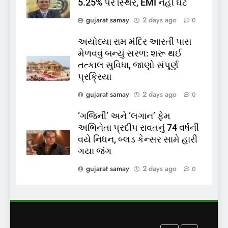
5.25% પર સ્થિર, EMI નહીં ઘટે
પાસપોર્ટ વેરિફિકેશન માટે હવે
gujarat samay
2 days ago
0
પોલીસ સ્ટેશનના ધક્કામાંથી
મુક્તિ,ગુજરાતમાં વેરિફિકેશન
GUJARAT
TOP NEWS
અયોધ્યા રામ મંદિર આરતી પાસ
પ્રક્રિયા બની સરળ
મેળવવું બન્યું સરળ: શરૂ થઈ
7
તત્કાલ સુવિધા, જાણો સંપૂર્ણ
રાજ્યસભામાં ‘જન્મ અને મૃત્યુ
પ્રક્રિયા
નોંધણી બિલ2026’ ધ્વનિમતથી
gujarat samay
2 days ago
0
પાસ, વિપક્ષનો ઉગ્ર હોબાળો
INDIA
TOP NEWS
‘ગજિની’ અને ‘લગાન’ ફેમ
અભિનેતા પ્રદીપ રાવતનું 74 વર્ષની
8
વયે નિધન, બ્લડ કેન્સર સામે હારી
શું તમારું મધ કે ઘી ખરેખર શુદ્ધ
ગયા જંગ
છે? FSSAIએ ડાબરના દાવાઓની
પોલ ખોલી, મૂક્યો પ્રતિબંધ
gujarat samay
2 days ago
0
INDIA
TOP NEWS
1
સમાજવાદી પાર્ટીએ અયોધ્યા
બેઠક પરથી પવન પાંડેને 2027