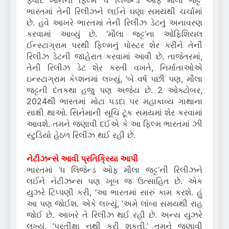
ફવાદ ખાનની ફિલ્મ ‘ધ લિજેન્ડ ઓફ મૌલા જટ્ટ’
ભારતમાં તેની રિલીઝને લઈને ઘણા સમયથી ચર્ચામાં
છે. હવે આખરે ભારતમાં તેની રિલીઝ ડેટનું અનાવરણ
કરવામાં આવ્યું છે. ‘મૌલા જટ્ટ’ના ઓફિશિયલ
ઈન્સ્ટાગ્રામ પરથી ફિલ્મનું પોસ્ટર શેર કરીને તેની
રિલીઝ ડેટની જાહેરાત કરવામાં આવી છે. તાજેતરમાં,
તેની રિલીઝ ડેટ શેર કરતી વખતે, નિર્માતાઓએ
ઇન્સ્ટાગ્રામ કેપ્શનમાં લખ્યું, ‘બે વર્ષ પછી પણ, મૌલા
જટ્ટની દંતકથા હજુ પણ અજેય છે. 2 ઓક્ટોબર,
2024થી ભારતમાં મોટા પડદા પર મહાકાવ્ય ગાથાના
સાક્ષી થાઓ. સિનેમાની સૂચિ ટૂંક સમયમાં શેર કરવામાં
આવશે. તમને જણાવી દઈએ કે આ ફિલ્મ ભારતમાં ઝી
સ્ટુડિયો હેઠળ રિલીઝ થઈ રહી છે.
નેટીઝન્સે આવી પ્રતિક્રિયા આપી
ભારતમાં ‘ધ લિજેન્ડ ઓફ મૌલા જટ્ટ’ની રિલીઝને
લઈને નેટીઝન્સ પણ ખૂબ જ ઉત્સાહિત છે. એક
યુઝરે ટિપ્પણી કરી, ‘આ ભારતમાં સારું કામ કરશે. હું
આ પણ જોઈશ. એકે લખ્યું, ‘અમે લાંબા સમયથી રાહ
જોઈ છે. આખરે તે રિલીઝ થઈ રહી છે. અન્ય યુઝરે
લખ્યું, ‘પ્રતીક્ષા નથી કરી શકતી.’ તમને જણાવી