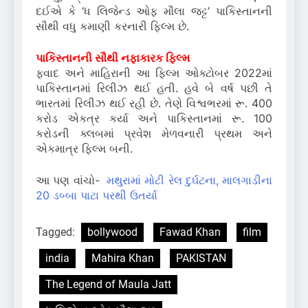
દઈએ કે ‘ધ લિજેન્ડ ઓફ મૌલા જટ્ટ’ પાકિસ્તાનની
સૌથી વધુ કમાણી કરનારી ફિલ્મ છે.
પાકિસ્તાનની સૌથી નફાકારક ફિલ્મ
ફવાદ અને માહિરાની આ ફિલ્મ ઓક્ટોબર 2022માં
પાકિસ્તાનમાં રિલીઝ થઈ હતી. હવે બે વર્ષ પછી તે
ભારતમાં રિલીઝ થઈ રહી છે. તેણે વિશ્વભરમાં રૂ. 400
કરોડ એકત્ર કર્યા અને પાકિસ્તાનમાં રૂ. 100
કરોડની ક્લબમાં પ્રવેશ મેળવનારી પ્રથમ અને
એકમાત્ર ફિલ્મ બની.
આ પણ વાંચો-
મથુરામાં મોટી રેલ દુર્ઘટના, માલગાડીના
20 ડબ્બા પાટા પરથી ઉતર્યા
Tagged:
bollywood
Fawad Khan
film
india
Mahira Khan
PAKISTAN
The Legend of Maula Jatt