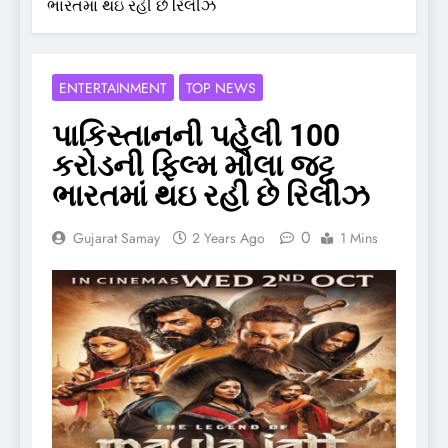
ભારતમાં થઇ રહી છે રિલીઝ
ENTERTAINMENT
TOP NEWS
પાકિસ્તાનની પહેલી 100
કરોડની ફિલ્મ મૌલા જટ્ટ
ભારતમાં થઇ રહી છે રિલીઝ
0
Gujarat Samay
2 Years Ago
1 Mins