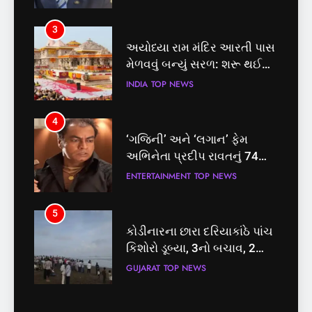
પ્રક્રિયા
3
4
અયોધ્યા રામ મંદિર આરતી પાસ
‘ગજિની’ અને ‘લગાન’ ફેમ
મેળવવું બન્યું સરળ: શરૂ થઈ
અભિનેતા પ્રદીપ રાવતનું 74
તત્કાલ સુવિધા, જાણો સંપૂર્ણ
વર્ષની વયે નિધન, બ્લડ કેન્સર
INDIA
TOP NEWS
ENTERTAINMENT
TOP NEWS
પ્રક્રિયા
સામે હારી ગયા જંગ
4
5
‘ગજિની’ અને ‘લગાન’ ફેમ
કોડીનારના છારા દરિયાકાંઠે પાંચ
અભિનેતા પ્રદીપ રાવતનું 74
કિશોરો ડૂબ્યા, 3નો બચાવ, 2
વર્ષની વયે નિધન, બ્લડ કેન્સર
લાપતા
ENTERTAINMENT
TOP NEWS
GUJARAT
TOP NEWS
સામે હારી ગયા જંગ
5
6
કોડીનારના છારા દરિયાકાંઠે પાંચ
પાસપોર્ટ વેરિફિકેશન માટે હવે
કિશોરો ડૂબ્યા, 3નો બચાવ, 2
પોલીસ સ્ટેશનના ધક્કામાંથી
લાપતા
મુક્તિ,ગુજરાતમાં વેરિફિકેશન
GUJARAT
TOP NEWS
GUJARAT
TOP NEWS
પ્રક્રિયા બની સરળ
6
7