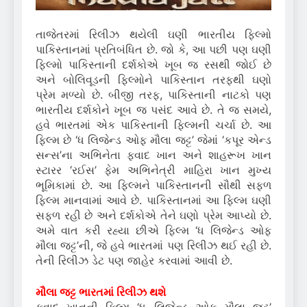
તાજેતરમાં રિલીઝ થયેલી ઘણી ભારતીય ફિલ્મો
પાકિસ્તાનમાં પ્રતિબંધિત છે. જો કે, આ પછી પણ ઘણી
ફિલ્મો પાકિસ્તાની દર્શકોએ ખૂબ જ રસથી જોઈ છે
અને બોલિવૂડની ફિલ્મોને પાકિસ્તાન તરફથી ઘણો
પ્રેમ મળ્યો છે. બીજી તરફ, પાકિસ્તાની નાટકો પણ
ભારતીય દર્શકોને ખૂબ જ પસંદ આવે છે. તે જ સમયે,
હવે ભારતમાં એક પાકિસ્તાની ફિલ્મની ચર્ચા છે. આ
ફિલ્મ છે ‘ધ લિજેન્ડ ઓફ મૌલા જટ્ટ’ જેમાં ‘કપૂર એન્ડ
સન્સ’ના અભિનેતા ફવાદ ખાન અને શાહરૂખ ખાન
સ્ટારર ‘રઈસ’ ફેમ અભિનેત્રી માહિરા ખાન મુખ્ય
ભૂમિકામાં છે. આ ફિલ્મને પાકિસ્તાનની સૌથી સફળ
ફિલ્મ માનવામાં આવે છે. પાકિસ્તાનમાં આ ફિલ્મ ઘણી
સફળ રહી છે અને દર્શકોએ તેને ઘણો પ્રેમ આપ્યો છે.
અમે વાત કરી રહ્યા છીએ ફિલ્મ ‘ધ લિજેન્ડ ઓફ
મૌલા જટ્ટ’ની, જે હવે ભારતમાં પણ રિલીઝ થઈ રહી છે.
તેની રિલીઝ ડેટ પણ જાહેર કરવામાં આવી છે.
મૌલા જટ્ટ ભારતમાં રિલીઝ થશે