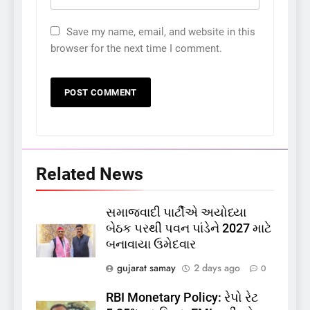
Save my name, email, and website in this
browser for the next time I comment.
Related News
સમાજવાદી પાર્ટીએ અયોધ્યા
5
બેઠક પરથી પવન પાંડેને 2027 માટે
કોડીનારના છારા દરિયાકાંઠે પાંચ
બનાવાયા ઉમેદવાર
કિશોરો ડૂબ્યા, 3નો બચાવ, 2
લાપતા
GUJARAT
TOP NEWS
gujarat samay
2 days ago
0
RBI Monetary Policy: રેપો રેટ
6