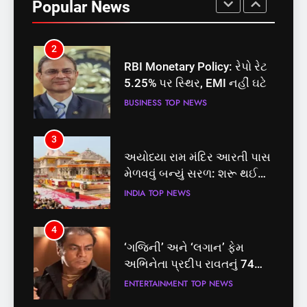
Popular News
માટે બનાવાયા ઉમેદવાર
INDIA
TOP NEWS
2
RBI Monetary Policy: રેપો રેટ
5.25% પર સ્થિર, EMI નહીં ઘટે
BUSINESS
TOP NEWS
3
અયોધ્યા રામ મંદિર આરતી પાસ
મેળવવું બન્યું સરળ: શરૂ થઈ
તત્કાલ સુવિધા, જાણો સંપૂર્ણ
INDIA
TOP NEWS
પ્રક્રિયા
4
‘ગજિની’ અને ‘લગાન’ ફેમ
અભિનેતા પ્રદીપ રાવતનું 74
વર્ષની વયે નિધન, બ્લડ કેન્સર
ENTERTAINMENT
TOP NEWS
સામે હારી ગયા જંગ