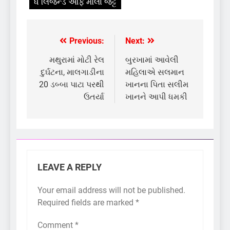
ધ લિજેન્ડ ઓફ મૌલા જટ્ટ
Previous:
Next:
Post
navigation
મથુરામાં મોટી રેલ
બુરખામાં આવેલી
દુર્ઘટના, માલગાડીના
મહિલાએ સલમાન
20 ડબ્બા પાટા પરથી
ખાનના પિતા સલીમ
ઉતર્યા
ખાનને આપી ધમકી
LEAVE A REPLY
Your email address will not be published.
Required fields are marked
*
Comment
*