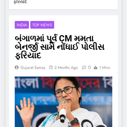
ફરિયાદ
INDIA
TOP NEWS
બંગાળમાં પૂર્વ CM મમતા
બેનર્જી સામે નોંધાઈ પોલીસ
ફરિયાદ
0
Gujarat Samay
2 Months Ago
1 Mins