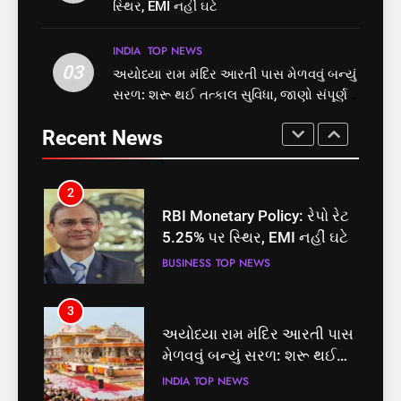
છે? FSSAIએ ડાબરના દાવાઓની
બેઠક પરથી પવન પાંડેને 2027
સ્થિર, EMI નહીં ઘટે
પોલ ખોલી, મૂક્યો પ્રતિબંધ
માટે બનાવાયા ઉમેદવાર
INDIA
TOP NEWS
INDIA
TOP NEWS
INDIA
TOP NEWS
03
અયોધ્યા રામ મંદિર આરતી પાસ મેળવવું બન્યું
1
2
સરળ: શરૂ થઈ તત્કાલ સુવિધા, જાણો સંપૂર્ણ
સમાજવાદી પાર્ટીએ અયોધ્યા
RBI Monetary Policy: રેપો રેટ
પ્રક્રિયા
બેઠક પરથી પવન પાંડેને 2027
5.25% પર સ્થિર, EMI નહીં ઘટે
Recent News
માટે બનાવાયા ઉમેદવાર
INDIA
TOP NEWS
BUSINESS
TOP NEWS
2
3
RBI Monetary Policy: રેપો રેટ
અયોધ્યા રામ મંદિર આરતી પાસ
5.25% પર સ્થિર, EMI નહીં ઘટે
મેળવવું બન્યું સરળ: શરૂ થઈ
તત્કાલ સુવિધા, જાણો સંપૂર્ણ
BUSINESS
TOP NEWS
INDIA
TOP NEWS
પ્રક્રિયા
3
4
અયોધ્યા રામ મંદિર આરતી પાસ
‘ગજિની’ અને ‘લગાન’ ફેમ
મેળવવું બન્યું સરળ: શરૂ થઈ
અભિનેતા પ્રદીપ રાવતનું 74
તત્કાલ સુવિધા, જાણો સંપૂર્ણ
વર્ષની વયે નિધન, બ્લડ કેન્સર
INDIA
TOP NEWS
ENTERTAINMENT
TOP NEWS
પ્રક્રિયા