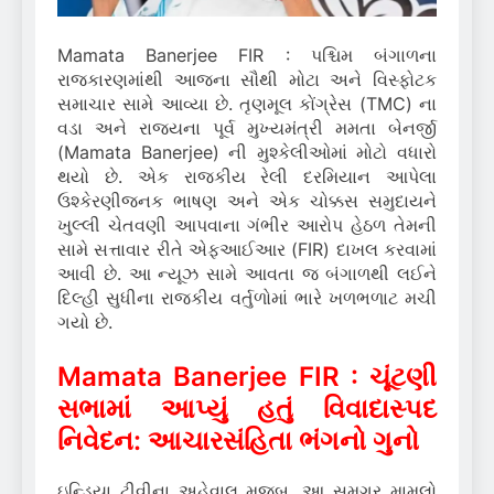
Mamata Banerjee FIR : પશ્ચિમ બંગાળના
રાજકારણમાંથી આજના સૌથી મોટા અને વિસ્ફોટક
સમાચાર સામે આવ્યા છે. તૃણમૂલ કોંગ્રેસ (TMC) ના
વડા અને રાજ્યના પૂર્વ મુખ્યમંત્રી મમતા બેનર્જી
(Mamata Banerjee) ની મુશ્કેલીઓમાં મોટો વધારો
થયો છે. એક રાજકીય રેલી દરમિયાન આપેલા
ઉશ્કેરણીજનક ભાષણ અને એક ચોક્કસ સમુદાયને
ખુલ્લી ચેતવણી આપવાના ગંભીર આરોપ હેઠળ તેમની
સામે સત્તાવાર રીતે એફઆઈઆર (FIR) દાખલ કરવામાં
આવી છે. આ ન્યૂઝ સામે આવતા જ બંગાળથી લઈને
દિલ્હી સુધીના રાજકીય વર્તુળોમાં ભારે ખળભળાટ મચી
ગયો છે.
Mamata Banerjee FIR : ચૂંટણી
સભામાં આપ્યું હતું વિવાદાસ્પદ
નિવેદન: આચારસંહિતા ભંગનો ગુનો
ઇન્ડિયા ટીવીના અહેવાલ મુજબ, આ સમગ્ર મામલો