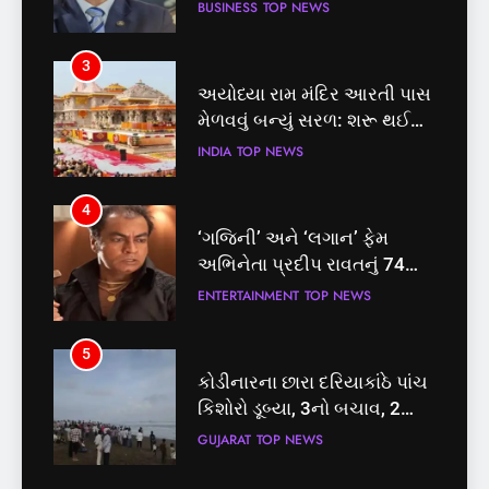
BUSINESS
TOP NEWS
3
અયોધ્યા રામ મંદિર આરતી પાસ
મેળવવું બન્યું સરળ: શરૂ થઈ
તત્કાલ સુવિધા, જાણો સંપૂર્ણ
INDIA
TOP NEWS
પ્રક્રિયા
4
‘ગજિની’ અને ‘લગાન’ ફેમ
અભિનેતા પ્રદીપ રાવતનું 74
વર્ષની વયે નિધન, બ્લડ કેન્સર
ENTERTAINMENT
TOP NEWS
સામે હારી ગયા જંગ
5
કોડીનારના છારા દરિયાકાંઠે પાંચ
કિશોરો ડૂબ્યા, 3નો બચાવ, 2
લાપતા
GUJARAT
TOP NEWS