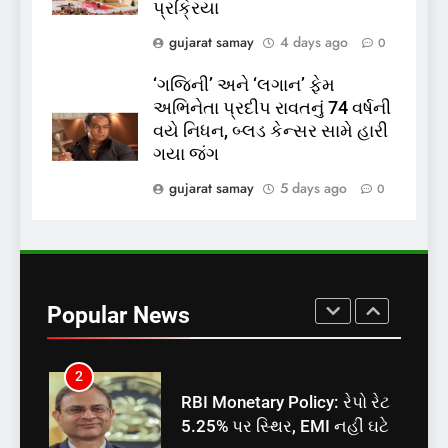
રાજ્યસભામાં ‘જન્મ અને મૃત્યુ
પ્રક્રિયા
નોંધણી બિલ2026’ ધ્વનિમતથી
gujarat samay
4 days ago
0
પાસ, વિપક્ષનો ઉગ્ર હોબાળો
INDIA
TOP NEWS
‘ગજિની’ અને ‘લગાન’ ફેમ
અભિનેતા પ્રદીપ રાવતનું 74 વર્ષની
8
વયે નિધન, બ્લડ કેન્સર સામે હારી
શું તમારું મધ કે ઘી ખરેખર શુદ્ધ
ગયા જંગ
છે? FSSAIએ ડાબરના દાવાઓની
પોલ ખોલી, મૂક્યો પ્રતિબંધ
gujarat samay
5 days ago
0
INDIA
TOP NEWS
1
સમાજવાદી પાર્ટીએ અયોધ્યા
બેઠક પરથી પવન પાંડેને 2027
Popular News
માટે બનાવાયા ઉમેદવાર
INDIA
TOP NEWS
2
RBI Monetary Policy: રેપો રેટ
5.25% પર સ્થિર, EMI નહીં ઘટે