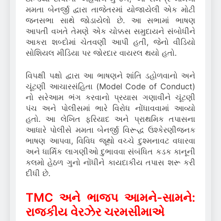
મમતા બેનર્જી દ્વારા તાજેતરમાં યોજાયેલી એક મોટી
જનસભા સાથે જોડાયેલો છે. આ સભામાં ભાષણ
આપતી વખતે તેમણે એક ચોક્કસ સમુદાયને સંબોધીને
આકરા શબ્દોમાં ચેતવણી આપી હતી, જેનો વીડિયો
સોશિયલ મીડિયા પર જોરદાર વાયરલ થયો હતો.
વિપક્ષી પક્ષો દ્વારા આ ભાષણને શાંતિ ડહોળવાનો અને
ચૂંટણી આચારસંહિતા (Model Code of Conduct)
નો સરેઆમ ભંગ કરવાનો પ્રયાસ ગણાવીને ચૂંટણી
પંચ અને પોલીસમાં ભારે વિરોધ નોંધાવવામાં આવ્યો
હતો. આ લેખિત ફરિયાદ અને પ્રાથમિક તપાસના
આધારે પોલીસે મમતા બેનર્જી વિરૂદ્ધ ઉશ્કેરણીજનક
ભાષણ આપવા, વિવિધ જૂથો વચ્ચે દુશ્મનાવટ વધારવા
અને ધાર્મિક લાગણીઓ દુભાવવા સંબંધિત કડક કાનૂની
કલમો હેઠળ ગુનો નોંધીને કાયદાકીય તપાસ શરૂ કરી
દીધી છે.
TMC અને ભાજપ આમને-સામને:
રાજકીય વેરઝેર ચરમસીમાએ