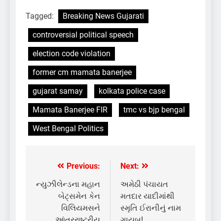
Tagged:
Breaking News Gujarati
controversial political speech
election code violation
former cm mamata banerjee
gujarat samay
kolkata police case
Mamata Banerjee FIR
tmc vs bjp bengal
West Bengal Politics
Previous:
Next:
Post
navigation
ન્યુઝીલેન્ડના મહાન
અમેઠી પંચાયત
બેટ્સમેન કેન
મતદાર યાદીમાંથી
વિલિયમસને
સ્મૃતિ ઈરાનીનું નામ
આંતરરાષ્ટ્રીય
ગાયબ!