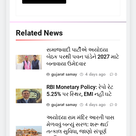
Related News
સમાજવાદી પાર્ટીએ અયોધ્યા
5
બેઠક પરથી પવન પાંડેને 2027 માટે
કોડીનારના છારા દરિયાકાંઠે પાંચ
બનાવાયા ઉમેદવાર
કિશોરો ડૂબ્યા, 3નો બચાવ, 2
લાપતા
GUJARAT
TOP NEWS
gujarat samay
4 days ago
0
RBI Monetary Policy: રેપો રેટ
6
5.25% પર સ્થિર, EMI નહીં ઘટે
પાસપોર્ટ વેરિફિકેશન માટે હવે
gujarat samay
4 days ago
0
પોલીસ સ્ટેશનના ધક્કામાંથી
મુક્તિ,ગુજરાતમાં વેરિફિકેશન
GUJARAT
TOP NEWS
અયોધ્યા રામ મંદિર આરતી પાસ
પ્રક્રિયા બની સરળ
મેળવવું બન્યું સરળ: શરૂ થઈ
7
તત્કાલ સુવિધા, જાણો સંપૂર્ણ