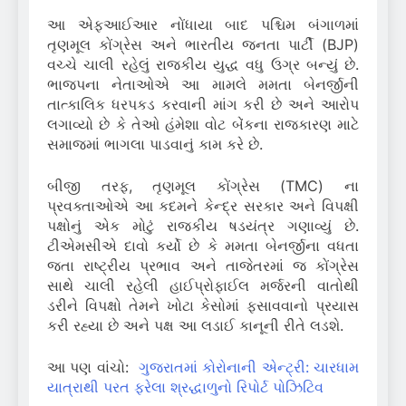
આ એફઆઈઆર નોંધાયા બાદ પશ્ચિમ બંગાળમાં
તૃણમૂલ કોંગ્રેસ અને ભારતીય જનતા પાર્ટી (BJP)
વચ્ચે ચાલી રહેલું રાજકીય યુદ્ધ વધુ ઉગ્ર બન્યું છે.
ભાજપના નેતાઓએ આ મામલે મમતા બેનર્જીની
તાત્કાલિક ધરપકડ કરવાની માંગ કરી છે અને આરોપ
લગાવ્યો છે કે તેઓ હંમેશા વોટ બેંકના રાજકારણ માટે
સમાજમાં ભાગલા પાડવાનું કામ કરે છે.
બીજી તરફ, તૃણમૂલ કોંગ્રેસ (TMC) ના
પ્રવક્તાઓએ આ કદમને કેન્દ્ર સરકાર અને વિપક્ષી
પક્ષોનું એક મોટું રાજકીય ષડયંત્ર ગણાવ્યું છે.
ટીએમસીએ દાવો કર્યો છે કે મમતા બેનર્જીના વધતા
જતા રાષ્ટ્રીય પ્રભાવ અને તાજેતરમાં જ કોંગ્રેસ
સાથે ચાલી રહેલી હાઈપ્રોફાઈલ મર્જરની વાતોથી
ડરીને વિપક્ષો તેમને ખોટા કેસોમાં ફસાવવાનો પ્રયાસ
કરી રહ્યા છે અને પક્ષ આ લડાઈ કાનૂની રીતે લડશે.
આ પણ વાંચો:
ગુજરાતમાં કોરોનાની એન્ટ્રી: ચારધામ
યાત્રાથી પરત ફરેલા શ્રદ્ધાળુનો રિપોર્ટ પોઝિટિવ