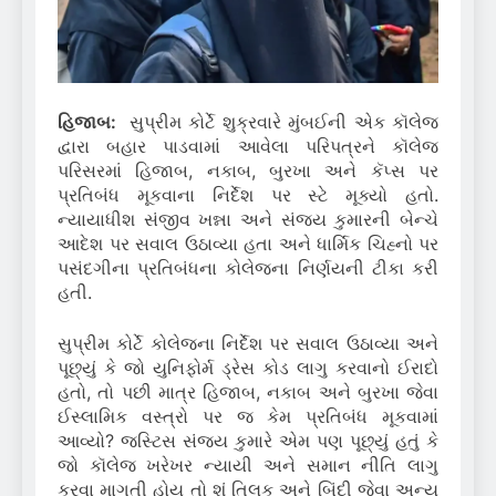
હિજાબ:
સુપ્રીમ કોર્ટે શુક્રવારે મુંબઈની એક કૉલેજ
દ્વારા બહાર પાડવામાં આવેલા પરિપત્રને કૉલેજ
પરિસરમાં હિજાબ, નકાબ, બુરખા અને કૅપ્સ પર
પ્રતિબંધ મૂકવાના નિર્દેશ પર સ્ટે મૂક્યો હતો.
ન્યાયાધીશ સંજીવ ખન્ના અને સંજય કુમારની બેન્ચે
આદેશ પર સવાલ ઉઠાવ્યા હતા અને ધાર્મિક ચિહ્નો પર
પસંદગીના પ્રતિબંધના કોલેજના નિર્ણયની ટીકા કરી
હતી.
સુપ્રીમ કોર્ટે કોલેજના નિર્દેશ પર સવાલ ઉઠાવ્યા અને
પૂછ્યું કે જો યુનિફોર્મ ડ્રેસ કોડ લાગુ કરવાનો ઈરાદો
હતો, તો પછી માત્ર હિજાબ, નકાબ અને બુરખા જેવા
ઈસ્લામિક વસ્ત્રો પર જ કેમ પ્રતિબંધ મૂકવામાં
આવ્યો? જસ્ટિસ સંજય કુમારે એમ પણ પૂછ્યું હતું કે
જો કૉલેજ ખરેખર ન્યાયી અને સમાન નીતિ લાગુ
કરવા માગતી હોય તો શું તિલક અને બિંદી જેવા અન્ય