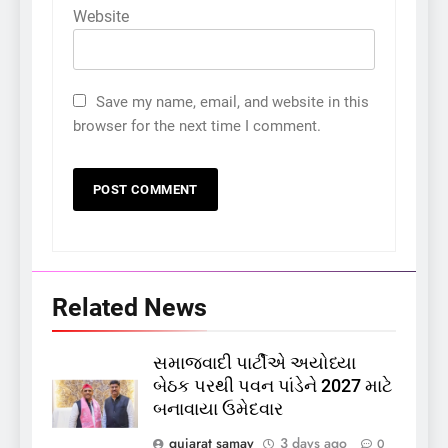
Website
Save my name, email, and website in this
browser for the next time I comment.
Related News
સમાજવાદી પાર્ટીએ અયોધ્યા
5
બેઠક પરથી પવન પાંડેને 2027 માટે
કોડીનારના છારા દરિયાકાંઠે પાંચ
બનાવાયા ઉમેદવાર
કિશોરો ડૂબ્યા, 3નો બચાવ, 2
લાપતા
GUJARAT
TOP NEWS
gujarat samay
3 days ago
0