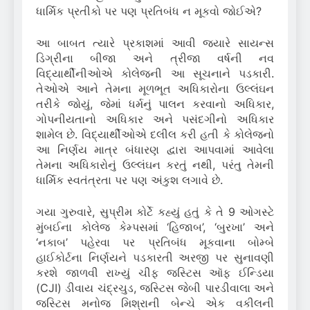
ધાર્મિક પ્રતીકો પર પણ પ્રતિબંધ ન મૂકવો જોઈએ?
આ બાબત ત્યારે પ્રકાશમાં આવી જ્યારે સાયન્સ
ડિગ્રીના બીજા અને ત્રીજા વર્ષની નવ
વિદ્યાર્થીનીઓએ કોલેજની આ સૂચનાને પડકારી.
તેઓએ આને તેમના મૂળભૂત અધિકારોના ઉલ્લંઘન
તરીકે જોયું, જેમાં ધર્મનું પાલન કરવાનો અધિકાર,
ગોપનીયતાનો અધિકાર અને પસંદગીનો અધિકાર
શામેલ છે. વિદ્યાર્થીઓએ દલીલ કરી હતી કે કોલેજનો
આ નિર્ણય માત્ર બંધારણ દ્વારા આપવામાં આવેલા
તેમના અધિકારોનું ઉલ્લંઘન કરતું નથી, પરંતુ તેમની
ધાર્મિક સ્વતંત્રતા પર પણ અંકુશ લગાવે છે.
ગયા ગુરુવારે, સુપ્રીમ કોર્ટે કહ્યું હતું કે તે 9 ઓગસ્ટે
મુંબઈના કોલેજ કેમ્પસમાં ‘હિજાબ’, ‘બુરખા’ અને
‘નકાબ’ પહેરવા પર પ્રતિબંધ મૂકવાના બોમ્બે
હાઈકોર્ટના નિર્ણયને પડકારતી અરજી પર સુનાવણી
કરશે જાળવી રાખ્યું ચીફ જસ્ટિસ ઑફ ઈન્ડિયા
(CJI) ડીવાય ચંદ્રચુડ, જસ્ટિસ જેબી પારડીવાલા અને
જસ્ટિસ મનોજ મિશ્રાની બેન્ચે એક વકીલની