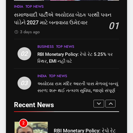
7
INDIA
TOP NEWS
8
રાજ્યસભામાં ‘જન્મ અને મૃત્યુ
શું તમારું મધ કે ઘી ખરેખર શુદ્ધ
સમાજવાદી પાર્ટીએ અયોધ્યા બેઠક પરથી પવન
નોંધણી બિલ2026’ ધ્વનિમતથી
છે? FSSAIએ ડાબરના દાવાઓની
પાંડેને 2027 માટે બનાવાયા ઉમેદવાર
01
પાસ, વિપક્ષનો ઉગ્ર હોબાળો
પોલ ખોલી, મૂક્યો પ્રતિબંધ
INDIA
TOP NEWS
INDIA
TOP NEWS
3 days ago
8
1
BUSINESS
TOP NEWS
શું તમારું મધ કે ઘી ખરેખર શુદ્ધ
02
સમાજવાદી પાર્ટીએ અયોધ્યા
RBI Monetary Policy: રેપો રેટ 5.25% પર
છે? FSSAIએ ડાબરના દાવાઓની
બેઠક પરથી પવન પાંડેને 2027
સ્થિર, EMI નહીં ઘટે
પોલ ખોલી, મૂક્યો પ્રતિબંધ
માટે બનાવાયા ઉમેદવાર
INDIA
TOP NEWS
INDIA
TOP NEWS
INDIA
TOP NEWS
03
અયોધ્યા રામ મંદિર આરતી પાસ મેળવવું બન્યું
1
2
સરળ: શરૂ થઈ તત્કાલ સુવિધા, જાણો સંપૂર્ણ
સમાજવાદી પાર્ટીએ અયોધ્યા
RBI Monetary Policy: રેપો રેટ
પ્રક્રિયા
બેઠક પરથી પવન પાંડેને 2027
5.25% પર સ્થિર, EMI નહીં ઘટે
Recent News
માટે બનાવાયા ઉમેદવાર
INDIA
TOP NEWS
BUSINESS
TOP NEWS
2
3
RBI Monetary Policy: રેપો રેટ
અયોધ્યા રામ મંદિર આરતી પાસ