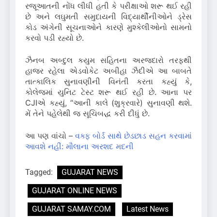
રજૂઆતની નોંધ લીધી હતી કે પરીક્ષાઓ શરૂ થઈ રહી
છે અને લઘુમતી સમુદાયની વિદ્યાર્થીનીઓને ડ્રેસ
કોડ અંગેની સૂચનાઓને કારણે મુશ્કેલીઓનો સામનો
કરવો પડી રહ્યો છે.
ઝૈનબ અબ્દુલ કયુમ સહિતના અરજદારો તરફથી
હાજર રહેલા એડવોકેટ અબીહા ઝૈદીએ આ બાબતે
તાત્કાલિક સુનાવણીની વિનંતી કરતા કહ્યું કે,
કોલેજમાં યુનિટ ટેસ્ટ શરૂ થઈ રહી છે. આના પર
CJIએ કહ્યું, “આની કાલે (શુક્રવારે) સુનાવણી થશે.
મેં તેને પહેલેથી જ સૂચિબદ્ધ કરી દીધું છે.
આ પણ વાંચો –
વક્ફ બોર્ડ સાથે છેડછાડ સહન કરવામાં
આવશે નહીં: મૌલાના અરશદ મદની
Tagged:
GUJARAT NEWS
GUJARAT ONLINE NEWS
GUJARAT SAMAY.COM
Latest News