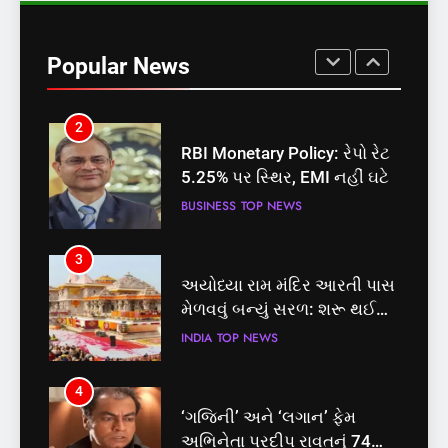
સમાજવાદી પાર્ટીએ અયોધ્યા
બેઠક પરથી પવન પાંડેને 2027
Popular News
માટે બનાવાયા ઉમેદવાર
INDIA
TOP NEWS
2
RBI Monetary Policy: રેપો રેટ
5.25% પર સ્થિર, EMI નહીં ઘટે
BUSINESS
TOP NEWS
3
અયોધ્યા રામ મંદિર આરતી પાસ
મેળવવું બન્યું સરળ: શરૂ થઈ
તત્કાલ સુવિધા, જાણો સંપૂર્ણ
INDIA
TOP NEWS
પ્રક્રિયા
4
‘ગજિની’ અને ‘લગાન’ ફેમ
અભિનેતા પ્રદીપ રાવતનું 74