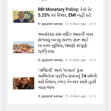
RBI Monetary Policy: રેપો રેટ
6
5.25% પર સ્થિર, EMI નહીં ઘટે
પાસપોર્ટ વેરિફિકેશન માટે હવે
gujarat samay
4 days ago
0
પોલીસ સ્ટેશનના ધક્કામાંથી
મુક્તિ,ગુજરાતમાં વેરિફિકેશન
GUJARAT
TOP NEWS
અયોધ્યા રામ મંદિર આરતી પાસ
પ્રક્રિયા બની સરળ
મેળવવું બન્યું સરળ: શરૂ થઈ
7
તત્કાલ સુવિધા, જાણો સંપૂર્ણ
રાજ્યસભામાં ‘જન્મ અને મૃત્યુ
પ્રક્રિયા
નોંધણી બિલ2026’ ધ્વનિમતથી
gujarat samay
4 days ago
0
પાસ, વિપક્ષનો ઉગ્ર હોબાળો
INDIA
TOP NEWS
‘ગજિની’ અને ‘લગાન’ ફેમ
અભિનેતા પ્રદીપ રાવતનું 74 વર્ષની
8
વયે નિધન, બ્લડ કેન્સર સામે હારી
શું તમારું મધ કે ઘી ખરેખર શુદ્ધ
ગયા જંગ
છે? FSSAIએ ડાબરના દાવાઓની
પોલ ખોલી, મૂક્યો પ્રતિબંધ
gujarat samay
4 days ago
0
INDIA
TOP NEWS
1