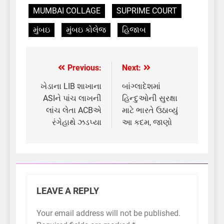
MUMBAI COLLAGE
SUPRIME COURT
મુંબઇ
મુંબઇ કોલેજ
હિજાબ
Previous:
Next:
Post
navigation
ખેડાના LIB શાખાના
બાંગ્લાદેશમાં
ASIને પાંચ લાખની
હિન્દુઓની સુરક્ષા
લાંચ લેતા ACBએ
માટે ભારતે ઉઠાવ્યું
રંગેહાથે ઝડપ્યા
આ કદમ, જાણો
LEAVE A REPLY
Your email address will not be published.