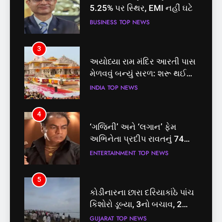
5.25% પર સ્થિર, EMI નહીં ઘટે
મેળવવું બન્યું સરળ: શરૂ થઈ
તત્કાલ સુવિધા, જાણો સંપૂર્ણ
BUSINESS
TOP NEWS
INDIA
TOP NEWS
પ્રક્રિયા
3
4
અયોધ્યા રામ મંદિર આરતી પાસ
‘ગજિની’ અને ‘લગાન’ ફેમ
મેળવવું બન્યું સરળ: શરૂ થઈ
અભિનેતા પ્રદીપ રાવતનું 74
તત્કાલ સુવિધા, જાણો સંપૂર્ણ
વર્ષની વયે નિધન, બ્લડ કેન્સર
INDIA
TOP NEWS
ENTERTAINMENT
TOP NEWS
પ્રક્રિયા
સામે હારી ગયા જંગ
4
5
‘ગજિની’ અને ‘લગાન’ ફેમ
કોડીનારના છારા દરિયાકાંઠે પાંચ
અભિનેતા પ્રદીપ રાવતનું 74
કિશોરો ડૂબ્યા, 3નો બચાવ, 2
વર્ષની વયે નિધન, બ્લડ કેન્સર
લાપતા
ENTERTAINMENT
TOP NEWS
GUJARAT
TOP NEWS
સામે હારી ગયા જંગ
5
6
કોડીનારના છારા દરિયાકાંઠે પાંચ
પાસપોર્ટ વેરિફિકેશન માટે હવે
કિશોરો ડૂબ્યા, 3નો બચાવ, 2
પોલીસ સ્ટેશનના ધક્કામાંથી
લાપતા
મુક્તિ,ગુજરાતમાં વેરિફિકેશન
GUJARAT
TOP NEWS
GUJARAT
TOP NEWS