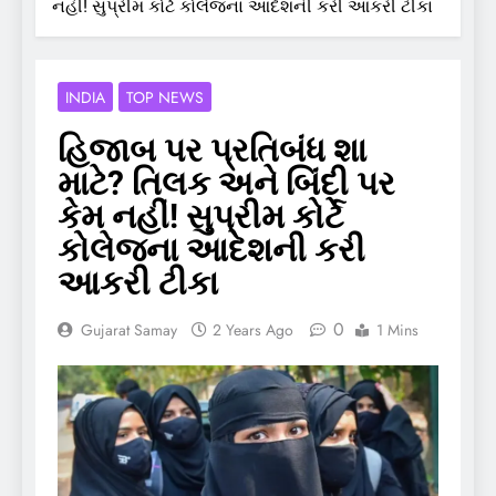
નહીં! સુપ્રીમ કોર્ટે કોલેજના આદેશની કરી આકરી ટીકા
INDIA
TOP NEWS
હિજાબ પર પ્રતિબંધ શા
માટે? તિલક અને બિંદી પર
કેમ નહીં! સુપ્રીમ કોર્ટે
કોલેજના આદેશની કરી
આકરી ટીકા
0
Gujarat Samay
2 Years Ago
1 Mins