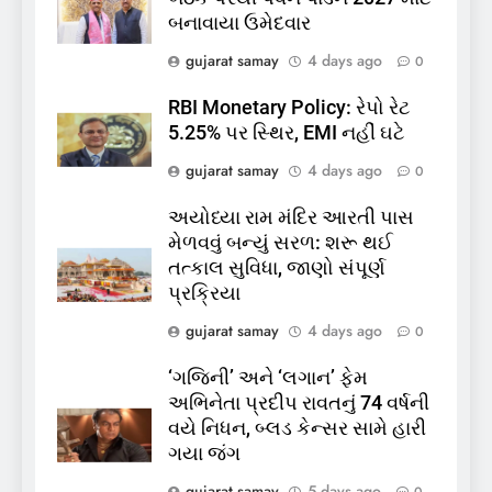
કોડીનારના છારા દરિયાકાંઠે પાંચ
બનાવાયા ઉમેદવાર
કિશોરો ડૂબ્યા, 3નો બચાવ, 2
લાપતા
GUJARAT
TOP NEWS
gujarat samay
4 days ago
0
RBI Monetary Policy: રેપો રેટ
6
5.25% પર સ્થિર, EMI નહીં ઘટે
પાસપોર્ટ વેરિફિકેશન માટે હવે
gujarat samay
4 days ago
0
પોલીસ સ્ટેશનના ધક્કામાંથી
મુક્તિ,ગુજરાતમાં વેરિફિકેશન
GUJARAT
TOP NEWS
અયોધ્યા રામ મંદિર આરતી પાસ
પ્રક્રિયા બની સરળ
મેળવવું બન્યું સરળ: શરૂ થઈ
7
તત્કાલ સુવિધા, જાણો સંપૂર્ણ
રાજ્યસભામાં ‘જન્મ અને મૃત્યુ
પ્રક્રિયા
નોંધણી બિલ2026’ ધ્વનિમતથી
gujarat samay
4 days ago
0
પાસ, વિપક્ષનો ઉગ્ર હોબાળો
INDIA
TOP NEWS
‘ગજિની’ અને ‘લગાન’ ફેમ
અભિનેતા પ્રદીપ રાવતનું 74 વર્ષની
8
વયે નિધન, બ્લડ કેન્સર સામે હારી
શું તમારું મધ કે ઘી ખરેખર શુદ્ધ
ગયા જંગ
છે? FSSAIએ ડાબરના દાવાઓની
પોલ ખોલી, મૂક્યો પ્રતિબંધ
gujarat samay
5 days ago