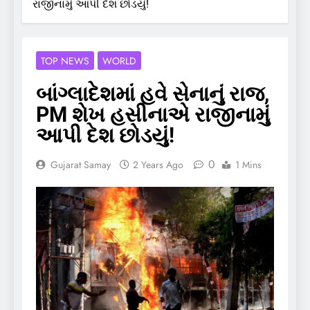
રાજીનામું આપી દેશ છોડયું!
TOP NEWS
WORLD
બાંગ્લાદેશમાં હવે સેનાનું રાજ,
PM શેખ હસીનાએ રાજીનામું
આપી દેશ છોડયું!
0
Gujarat Samay
2 Years Ago
1 Mins