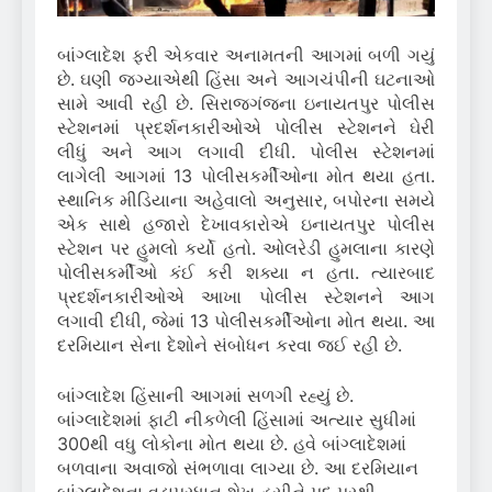
બાંગ્લાદેશ ફરી એકવાર અનામતની આગમાં બળી ગયું
છે. ઘણી જગ્યાએથી હિંસા અને આગચંપીની ઘટનાઓ
સામે આવી રહી છે. સિરાજગંજના ઇનાયતપુર પોલીસ
સ્ટેશનમાં પ્રદર્શનકારીઓએ પોલીસ સ્ટેશનને ઘેરી
લીધું અને આગ લગાવી દીધી. પોલીસ સ્ટેશનમાં
લાગેલી આગમાં 13 પોલીસકર્મીઓના મોત થયા હતા.
સ્થાનિક મીડિયાના અહેવાલો અનુસાર, બપોરના સમયે
એક સાથે હજારો દેખાવકારોએ ઇનાયતપુર પોલીસ
સ્ટેશન પર હુમલો કર્યો હતો. ઓલરેડી હુમલાના કારણે
પોલીસકર્મીઓ કંઈ કરી શક્યા ન હતા. ત્યારબાદ
પ્રદર્શનકારીઓએ આખા પોલીસ સ્ટેશનને આગ
લગાવી દીધી, જેમાં 13 પોલીસકર્મીઓના મોત થયા. આ
દરમિયાન સેના દેશોને સંબોધન કરવા જઈ રહી છે.
બાંગ્લાદેશ હિંસાની આગમાં સળગી રહ્યું છે.
બાંગ્લાદેશમાં ફાટી નીકળેલી હિંસામાં અત્યાર સુધીમાં
300થી વધુ લોકોના મોત થયા છે.
હવે બાંગ્લાદેશમાં
બળવાના અવાજો સંભળાવા લાગ્યા છે.
આ દરમિયાન