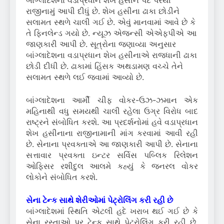
બાંગ્લાદેશના વડાપ્રધાન શેખ હસીને પદ પરથી
રાજીનામું આપી દીધું છે.
શેખ હસીના ઢાકા છોડીને
સલામત સ્થળે ચાલી ગઈ છે.
એવું માનવામાં આવે છે કે
તે ફિનલેન્ડ ગયો છે.
ન્યૂઝ એજન્સી એએફપીએ આ
જાણકારી આપી છે.
સૂત્રોના જણાવ્યા અનુસાર
બાંગ્લાદેશના વડાપ્રધાન શેખ હસીનાએ રાજધાની ઢાકા
છોડી દીધી છે.
ઢાકામાં હિંસક અથડામણ વચ્ચે તેને
સલામત સ્થળે લઈ જવામાં આવ્યો છે.
બાંગ્લાદેશના આર્મી ચીફ વોકર-ઉઝ-ઝમાન એક
મહિનાથી વધુ સમયથી ચાલી રહેલા ઉગ્ર વિરોધ બાદ
રાષ્ટ્રને સંબોધિત કરશે. આ પ્રદર્શનોમાં હવે વડાપ્રધાન
શેખ હસીનાના રાજીનામાની માંગ કરવામાં આવી રહી
છે. સેનાના પ્રવક્તાએ આ જાણકારી આપી છે. સેનાના
સત્તાવાર પ્રવક્તા ઇન્ટર સર્વિસ પબ્લિક રિલેશન
ઓફિસર રશીદુલ આલમે કહ્યું કે જનરલ વોકર
લોકોને સંબોધિત કરશે.
સેના ટેન્ક સાથે શેરીઓમાં પેટ્રોલિંગ કરી રહી છે
બાંગ્લાદેશમાં સ્થિતિ એટલી હદે ખરાબ થઈ ગઈ છે કે
સેના રસ્તાઓ પર ટેન્ક સાથે પેટ્રોલિંગ કરી રહી છે.