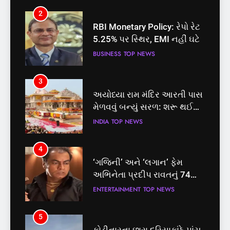
2
3
RBI Monetary Policy: રેપો રેટ
અયોધ્યા રામ મંદિર આરતી પાસ
5.25% પર સ્થિર, EMI નહીં ઘટે
મેળવવું બન્યું સરળ: શરૂ થઈ
તત્કાલ સુવિધા, જાણો સંપૂર્ણ
BUSINESS
TOP NEWS
INDIA
TOP NEWS
પ્રક્રિયા
3
4
અયોધ્યા રામ મંદિર આરતી પાસ
‘ગજિની’ અને ‘લગાન’ ફેમ
મેળવવું બન્યું સરળ: શરૂ થઈ
અભિનેતા પ્રદીપ રાવતનું 74
તત્કાલ સુવિધા, જાણો સંપૂર્ણ
વર્ષની વયે નિધન, બ્લડ કેન્સર
INDIA
TOP NEWS
ENTERTAINMENT
TOP NEWS
પ્રક્રિયા
સામે હારી ગયા જંગ
4
5
‘ગજિની’ અને ‘લગાન’ ફેમ
કોડીનારના છારા દરિયાકાંઠે પાંચ
અભિનેતા પ્રદીપ રાવતનું 74
કિશોરો ડૂબ્યા, 3નો બચાવ, 2
વર્ષની વયે નિધન, બ્લડ કેન્સર
લાપતા
ENTERTAINMENT
TOP NEWS
GUJARAT
TOP NEWS
સામે હારી ગયા જંગ
5
6