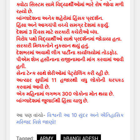
ક્વોટા સિસ્ટમ સામે વિદ્યાર્થીઓમાં ભારે રોષ જોવા મળી
રહ્યો છે.
બાંગ્લાદેશના અનેક શહેરોમાં હિંસક પ્રદર્શન.
હિંસા અને આગચંપી વચ્ચે સમગ્ર દેશમાં કર્ફ્યુ.
દેશમાં 3 દિવસ માટે સરકારી કચેરીઓ બંધ.
વિરોધ પક્ષો વિદ્યાર્થીઓ સાથે પ્રદર્શનમાં જોડાયા હતા.
સરકારી મિલકતોને નુકસાન થયું હતું.
દેશભરમાં અવામી લીગ પાર્ટીના કાર્યાલયોમાં તોડફોડ.
પીએમ શેખ હસીનાના રાજીનામાની માંગ કરવામાં આવી
હતી.
સેના ટેન્ક સાથે શેરીઓમાં પેટ્રોલિંગ કરી રહી છે.
અત્યાર સુધીમાં 11 હજારથી વધુ લોકોની ધરપકડ
કરવામાં આવી છે.
એક મહિનામાં લગભગ 300 લોકોના મોત થયા છે.
બાંગ્લાદેશમાં જુલાઈથી હિંસા ચાલુ છે.
આ પણ વાંચો-
વિશ્વની આ 10 સુંદર અને ઐતિહાસિક
મસ્જિદ વિશે જાણો!
Tagged:
ARMY
bBANGLADESH