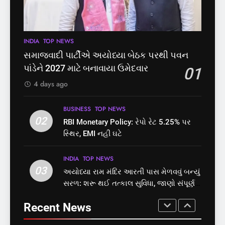
નોંધણી બિલ2026’ ધ્વનિમતથી
મુક્તિ,ગુજરાતમાં વેરિફિકેશન
પાસ, વિપક્ષનો ઉગ્ર હોબાળો
GUJARAT
TOP NEWS
INDIA
TOP NEWS
પ્રક્રિયા બની સરળ
7
INDIA
TOP NEWS
8
રાજ્યસભામાં ‘જન્મ અને મૃત્યુ
શું તમારું મધ કે ઘી ખરેખર શુદ્ધ
સમાજવાદી પાર્ટીએ અયોધ્યા બેઠક પરથી પવન
નોંધણી બિલ2026’ ધ્વનિમતથી
છે? FSSAIએ ડાબરના દાવાઓની
પાંડેને 2027 માટે બનાવાયા ઉમેદવાર
01
પાસ, વિપક્ષનો ઉગ્ર હોબાળો
પોલ ખોલી, મૂક્યો પ્રતિબંધ
INDIA
TOP NEWS
INDIA
TOP NEWS
4 days ago
8
1
BUSINESS
TOP NEWS
શું તમારું મધ કે ઘી ખરેખર શુદ્ધ
02
સમાજવાદી પાર્ટીએ અયોધ્યા
RBI Monetary Policy: રેપો રેટ 5.25% પર
છે? FSSAIએ ડાબરના દાવાઓની
બેઠક પરથી પવન પાંડેને 2027
સ્થિર, EMI નહીં ઘટે
પોલ ખોલી, મૂક્યો પ્રતિબંધ
માટે બનાવાયા ઉમેદવાર
INDIA
TOP NEWS
INDIA
TOP NEWS
INDIA
TOP NEWS
03
અયોધ્યા રામ મંદિર આરતી પાસ મેળવવું બન્યું
1
2
સરળ: શરૂ થઈ તત્કાલ સુવિધા, જાણો સંપૂર્ણ
સમાજવાદી પાર્ટીએ અયોધ્યા
RBI Monetary Policy: રેપો રેટ
પ્રક્રિયા
બેઠક પરથી પવન પાંડેને 2027
5.25% પર સ્થિર, EMI નહીં ઘટે
Recent News
માટે બનાવાયા ઉમેદવાર
INDIA
TOP NEWS
BUSINESS
TOP NEWS