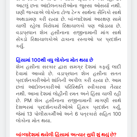
આટલું છતા આંદોલનકારીઓના જુસ્સા ઓસર્યા નથી.
ઘણી જગ્યાએ લોકોના ટોળા ટેન્ક સાથેના સૈનિકો સાથે
અથડામણ કરી રહ્યા છે. બાંગ્લાદેશમાં આરક્ષણ સામે
ચાલી રહેલા વિરોધમાં રિક્ષાચાલકો પણ જોડાયા છે.
વડાપ્રધાન શેખ હસીનાના રાજીનામાની માંગ સાથે
સેંકડો રિક્ષાચાલકોએ ઢાકાના રસ્તાઓ પર પ્રદર્શન
કર્યું.
હિંસામાં 100થી વધુ લોકોના મોત થયા છે
શેખ હસીના સરકાર દ્વારા સમગ્ર દેશમાં કર્ફ્યુ લાદી
દેવામાં આવ્યો છે. વડાપ્રધાન શેખ હસીના સતત
પ્રદર્શનકારીઓને શાંતિની અપીલ કરી રહ્યા છે. આમ
છતાં આંદોલનકારીઓ પરિસ્થિતિ સ્વીકારવા તૈયાર
નથી. આખા દેશમાં લોહીની રમત અને હિંસા ચાલી રહી
છે. PM શેખ હસીનાના રાજીનામાની માગણી સાથે
દેશભરમાં પ્રદર્શનકારીઓએ હિંસક પ્રદર્શન કર્યું,
જેમાં 13 પોલીસકર્મીઓ અને 6 પત્રકારો સહિત 100
લોકોના મોત થયા.
બાંગ્લાદેશમાં થયેલી હિંસામાં અત્યાર સુધી શું થયું છે?