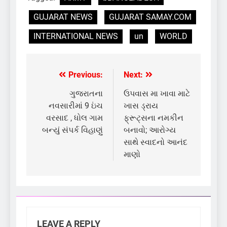
GUJARAT NEWS
GUJARAT SAMAY.COM
INTERNATIONAL NEWS
un
WORLD
Previous:
Next:
Post
navigation
ગુજરાતના
ઉપવાસ મા ખાવા માટે
નવસારીમાં 9 ઇંચ
ખાસ ડ્રાય
વરસાદ , ધોલ ગામ
ફ્રૂટ્સના નમકીન
બન્યું સંપર્ક વિહાણું
બનાવો; આરોગ્ય
સાથે સ્વાદનો આનંદ
માણો
LEAVE A REPLY