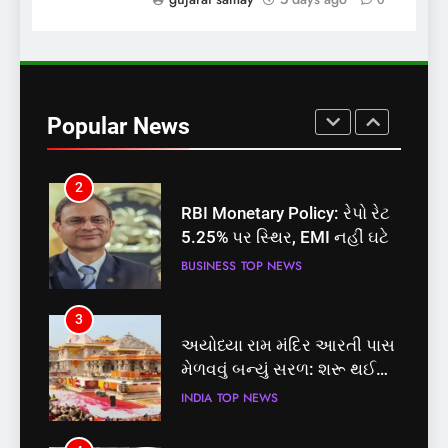
0
INDIA
TOP NEWS
1
સમાજવાદી પાર્ટીએ અયોધ્યા
બેઠક પરથી પવન પાંડેને 2027
Popular News
માટે બનાવાયા ઉમેદવાર
INDIA
TOP NEWS
2
RBI Monetary Policy: રેપો રેટ
5.25% પર સ્થિર, EMI નહીં ઘટે
BUSINESS
TOP NEWS
3
અયોધ્યા રામ મંદિર આરતી પાસ
મેળવવું બન્યું સરળ: શરૂ થઈ
તત્કાલ સુવિધા, જાણો સંપૂર્ણ
INDIA
TOP NEWS
પ્રક્રિયા