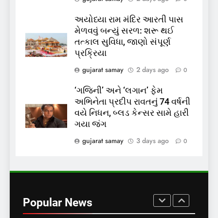
મુક્તિ,ગુજરાતમાં વેરિફિકેશન
GUJARAT
TOP NEWS
અયોધ્યા રામ મંદિર આરતી પાસ
પ્રક્રિયા બની સરળ
મેળવવું બન્યું સરળ: શરૂ થઈ
7
તત્કાલ સુવિધા, જાણો સંપૂર્ણ
રાજ્યસભામાં ‘જન્મ અને મૃત્યુ
પ્રક્રિયા
નોંધણી બિલ2026’ ધ્વનિમતથી
gujarat samay
2 days ago
0
પાસ, વિપક્ષનો ઉગ્ર હોબાળો
INDIA
TOP NEWS
‘ગજિની’ અને ‘લગાન’ ફેમ
અભિનેતા પ્રદીપ રાવતનું 74 વર્ષની
8
વયે નિધન, બ્લડ કેન્સર સામે હારી
શું તમારું મધ કે ઘી ખરેખર શુદ્ધ
ગયા જંગ
છે? FSSAIએ ડાબરના દાવાઓની
પોલ ખોલી, મૂક્યો પ્રતિબંધ
gujarat samay
3 days ago
0
INDIA
TOP NEWS
1
સમાજવાદી પાર્ટીએ અયોધ્યા
બેઠક પરથી પવન પાંડેને 2027
Popular News
માટે બનાવાયા ઉમેદવાર
INDIA
TOP NEWS