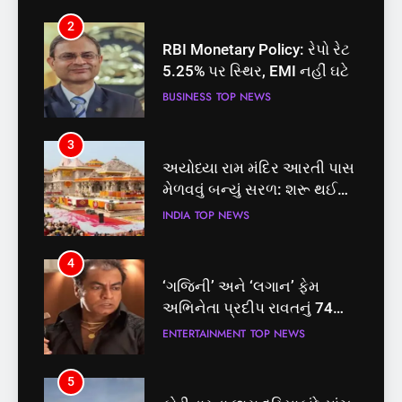
2
RBI Monetary Policy: રેપો રેટ
5.25% પર સ્થિર, EMI નહીં ઘટે
BUSINESS
TOP NEWS
3
અયોધ્યા રામ મંદિર આરતી પાસ
મેળવવું બન્યું સરળ: શરૂ થઈ
તત્કાલ સુવિધા, જાણો સંપૂર્ણ
INDIA
TOP NEWS
પ્રક્રિયા
4
‘ગજિની’ અને ‘લગાન’ ફેમ
અભિનેતા પ્રદીપ રાવતનું 74
વર્ષની વયે નિધન, બ્લડ કેન્સર
ENTERTAINMENT
TOP NEWS
સામે હારી ગયા જંગ
5