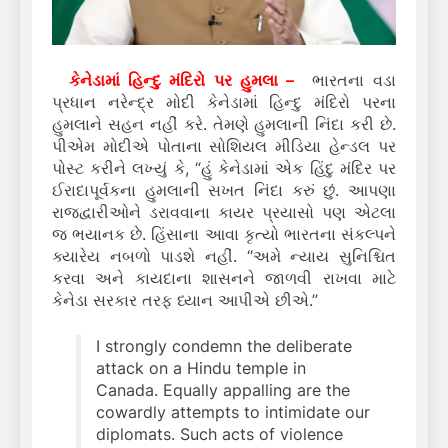
કેનેડામાં હિન્દુ મંદિરો પર હુમલા –
ભારતના વડા
પ્રધાન નરેન્દ્ર મોદી કેનેડામાં હિન્દુ મંદિરો પરના
હુમલાને સહન નહીં કરે. તેમણે હુમલાની નિંદા કરી છે.
પીએમ મોદીએ પોતાના સોશિયલ મીડિયા હેન્ડલ પર
પોસ્ટ કરીને લખ્યું કે, “હું કેનેડામાં એક હિંદુ મંદિર પર
ઈરાદાપૂર્વકના હુમલાની સખત નિંદા કરું છું. આપણા
રાજદ્વારીઓને ડરાવવાના કાયર પ્રયાસો પણ એટલા
જ ભયાનક છે. હિંસાના આવા કૃત્યો ભારતના સંકલ્પને
ક્યારેય નબળો પાડશે નહીં. “અમે ન્યાય સુનિશ્ચિત
કરવા અને કાયદાના શાસનને જાળવી રાખવા માટે
કેનેડા સરકાર તરફ ધ્યાન આપીએ છીએ.”
I strongly condemn the deliberate
attack on a Hindu temple in
Canada. Equally appalling are the
cowardly attempts to intimidate our
diplomats. Such acts of violence