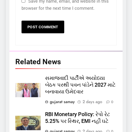
Save my name, email, and website in this
browser for the next time I comment.
Related News
સમાજવાદી પાર્ટીએ અયોધ્યા
5
બેઠક પરથી પવન પાંડેને 2027 માટે
કોડીનારના છારા દરિયાકાંઠે પાંચ
બનાવાયા ઉમેદવાર
કિશોરો ડૂબ્યા, 3નો બચાવ, 2
લાપતા
GUJARAT
TOP NEWS
gujarat samay
2 days ago
0
RBI Monetary Policy: રેપો રેટ
6
5.25% પર સ્થિર, EMI નહીં ઘટે
પાસપોર્ટ વેરિફિકેશન માટે હવે
gujarat samay
2 days ago
0
પોલીસ સ્ટેશનના ધક્કામાંથી