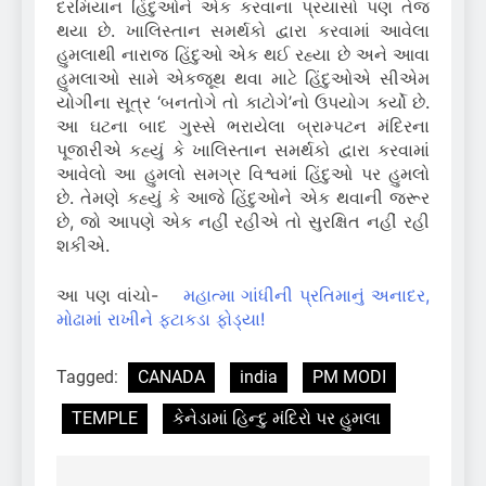
દરમિયાન હિંદુઓને એક કરવાના પ્રયાસો પણ તેજ
થયા છે. ખાલિસ્તાન સમર્થકો દ્વારા કરવામાં આવેલા
હુમલાથી નારાજ હિંદુઓ એક થઈ રહ્યા છે અને આવા
હુમલાઓ સામે એકજૂથ થવા માટે હિંદુઓએ સીએમ
યોગીના સૂત્ર ‘બનતોગે તો કાટોગે’નો ઉપયોગ કર્યો છે.
આ ઘટના બાદ ગુસ્સે ભરાયેલા બ્રામ્પટન મંદિરના
પૂજારીએ કહ્યું કે ખાલિસ્તાન સમર્થકો દ્વારા કરવામાં
આવેલો આ હુમલો સમગ્ર વિશ્વમાં હિંદુઓ પર હુમલો
છે. તેમણે કહ્યું કે આજે હિંદુઓને એક થવાની જરૂર
છે, જો આપણે એક નહીં રહીએ તો સુરક્ષિત નહીં રહી
શકીએ.
આ પણ વાંચો-
મહાત્મા ગાંધીની પ્રતિમાનું અનાદર,
મોઢામાં રાખીને ફટાકડા ફોડ્યા!
Tagged:
CANADA
india
PM MODI
TEMPLE
કેનેડામાં હિન્દુ મંદિરો પર હુમલા