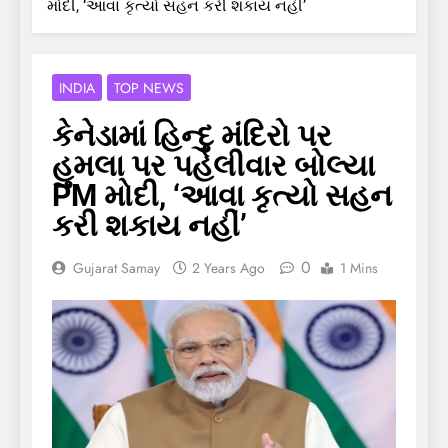
મોદી, ‘આવા કૃત્યો સહન કરી શકાય નહીં’
INDIA
TOP NEWS
કેનેડામાં હિન્દુ મંદિરો પર
હુમલા પર પહેલીવાર બોલ્યા
PM મોદી, ‘આવા કૃત્યો સહન
કરી શકાય નહીં’
0
Gujarat Samay
2 Years Ago
1 Mins