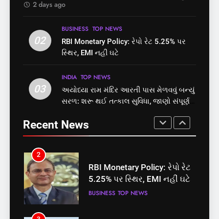
INDIA
TOP NEWS
2 days ago
8
1
BUSINESS
TOP NEWS
શું તમારું મધ કે ઘી ખરેખર શુદ્ધ
02
સમાજવાદી પાર્ટીએ અયોધ્યા
RBI Monetary Policy: રેપો રેટ 5.25% પર
છે? FSSAIએ ડાબરના દાવાઓની
બેઠક પરથી પવન પાંડેને 2027
સ્થિર, EMI નહીં ઘટે
પોલ ખોલી, મૂક્યો પ્રતિબંધ
માટે બનાવાયા ઉમેદવાર
INDIA
TOP NEWS
INDIA
TOP NEWS
INDIA
TOP NEWS
03
અયોધ્યા રામ મંદિર આરતી પાસ મેળવવું બન્યું
1
2
સરળ: શરૂ થઈ તત્કાલ સુવિધા, જાણો સંપૂર્ણ
સમાજવાદી પાર્ટીએ અયોધ્યા
RBI Monetary Policy: રેપો રેટ
પ્રક્રિયા
બેઠક પરથી પવન પાંડેને 2027
5.25% પર સ્થિર, EMI નહીં ઘટે
Recent News
માટે બનાવાયા ઉમેદવાર
INDIA
TOP NEWS
BUSINESS
TOP NEWS
2
3
RBI Monetary Policy: રેપો રેટ
અયોધ્યા રામ મંદિર આરતી પાસ
5.25% પર સ્થિર, EMI નહીં ઘટે
મેળવવું બન્યું સરળ: શરૂ થઈ
તત્કાલ સુવિધા, જાણો સંપૂર્ણ
BUSINESS
TOP NEWS
INDIA
TOP NEWS
પ્રક્રિયા