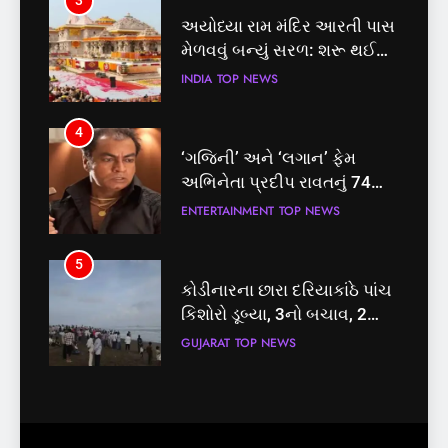
3
4
અયોધ્યા રામ મંદિર આરતી પાસ
‘ગજિની’ અને ‘લગાન’ ફેમ
મેળવવું બન્યું સરળ: શરૂ થઈ
અભિનેતા પ્રદીપ રાવતનું 74
તત્કાલ સુવિધા, જાણો સંપૂર્ણ
વર્ષની વયે નિધન, બ્લડ કેન્સર
INDIA
TOP NEWS
ENTERTAINMENT
TOP NEWS
પ્રક્રિયા
સામે હારી ગયા જંગ
4
5
‘ગજિની’ અને ‘લગાન’ ફેમ
કોડીનારના છારા દરિયાકાંઠે પાંચ
અભિનેતા પ્રદીપ રાવતનું 74
કિશોરો ડૂબ્યા, 3નો બચાવ, 2
વર્ષની વયે નિધન, બ્લડ કેન્સર
લાપતા
ENTERTAINMENT
TOP NEWS
GUJARAT
TOP NEWS
સામે હારી ગયા જંગ
5
6
કોડીનારના છારા દરિયાકાંઠે પાંચ
પાસપોર્ટ વેરિફિકેશન માટે હવે
કિશોરો ડૂબ્યા, 3નો બચાવ, 2
પોલીસ સ્ટેશનના ધક્કામાંથી
લાપતા
મુક્તિ,ગુજરાતમાં વેરિફિકેશન
GUJARAT
TOP NEWS
GUJARAT
TOP NEWS
પ્રક્રિયા બની સરળ
6
7
પાસપોર્ટ વેરિફિકેશન માટે હવે
રાજ્યસભામાં ‘જન્મ અને મૃત્યુ
પોલીસ સ્ટેશનના ધક્કામાંથી