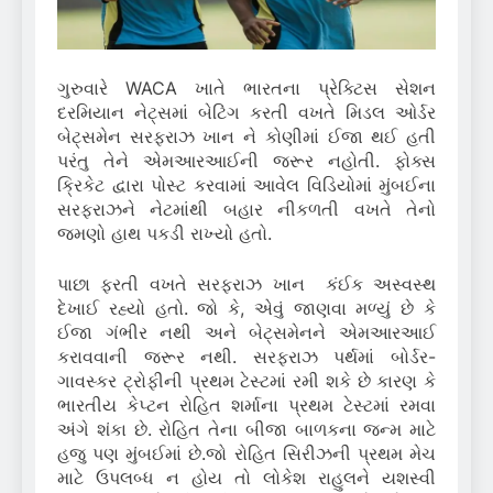
ગુરુવારે WACA ખાતે ભારતના પ્રેક્ટિસ સેશન
દરમિયાન નેટ્સમાં બેટિંગ કરતી વખતે મિડલ ઓર્ડર
બેટ્સમેન સરફરાઝ ખાન ને કોણીમાં ઈજા થઈ હતી
પરંતુ તેને એમઆરઆઈની જરૂર નહોતી. ફોક્સ
ક્રિકેટ દ્વારા પોસ્ટ કરવામાં આવેલ વિડિયોમાં મુંબઈના
સરફરાઝને નેટમાંથી બહાર નીકળતી વખતે તેનો
જમણો હાથ પકડી રાખ્યો હતો.
પાછા ફરતી વખતે સરફરાઝ ખાન કંઈક અસ્વસ્થ
દેખાઈ રહ્યો હતો. જો કે, એવું જાણવા મળ્યું છે કે
ઈજા ગંભીર નથી અને બેટ્સમેનને એમઆરઆઈ
કરાવવાની જરૂર નથી. સરફરાઝ પર્થમાં બોર્ડર-
ગાવસ્કર ટ્રોફીની પ્રથમ ટેસ્ટમાં રમી શકે છે કારણ કે
ભારતીય કેપ્ટન રોહિત શર્માના પ્રથમ ટેસ્ટમાં રમવા
અંગે શંકા છે. રોહિત તેના બીજા બાળકના જન્મ માટે
હજુ પણ મુંબઈમાં છે.જો રોહિત સિરીઝની પ્રથમ મેચ
માટે ઉપલબ્ધ ન હોય તો લોકેશ રાહુલને યશસ્વી