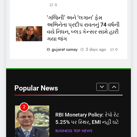
નોંધણી બિલ2026’ ધ્વનિમતથી
0
પાસ, વિપક્ષનો ઉગ્ર હોબાળો
INDIA
TOP NEWS
‘ગજિની’ અને ‘લગાન’ ફેમ
અભિનેતા પ્રદીપ રાવતનું 74 વર્ષની
8
વયે નિધન, બ્લડ કેન્સર સામે હારી
શું તમારું મધ કે ઘી ખરેખર શુદ્ધ
ગયા જંગ
છે? FSSAIએ ડાબરના દાવાઓની
પોલ ખોલી, મૂક્યો પ્રતિબંધ
gujarat samay
2 days ago
0
INDIA
TOP NEWS
1
સમાજવાદી પાર્ટીએ અયોધ્યા
બેઠક પરથી પવન પાંડેને 2027
Popular News
માટે બનાવાયા ઉમેદવાર
INDIA
TOP NEWS
2
RBI Monetary Policy: રેપો રેટ
5.25% પર સ્થિર, EMI નહીં ઘટે
BUSINESS
TOP NEWS