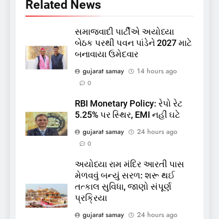
Related News
સમાજવાદી પાર્ટીએ અયોધ્યા
બેઠક પરથી પવન પાંડેને 2027 માટે
બનાવાયા ઉમેદવાર
5
gujarat samay
14 hours ago
કોડીનારના છારા દરિયાકાંઠે પાંચ
0
કિશોરો ડૂબ્યા, 3નો બચાવ, 2
લાપતા
RBI Monetary Policy: રેપો રેટ
GUJARAT
TOP NEWS
5.25% પર સ્થિર, EMI નહીં ઘટે
gujarat samay
24 hours ago
6
0
પાસપોર્ટ વેરિફિકેશન માટે હવે
પોલીસ સ્ટેશનના ધક્કામાંથી
અયોધ્યા રામ મંદિર આરતી પાસ
મુક્તિ,ગુજરાતમાં વેરિફિકેશન
GUJARAT
TOP NEWS
મેળવવું બન્યું સરળ: શરૂ થઈ
પ્રક્રિયા બની સરળ
તત્કાલ સુવિધા, જાણો સંપૂર્ણ
7
પ્રક્રિયા
રાજ્યસભામાં ‘જન્મ અને મૃત્યુ
gujarat samay
24 hours ago