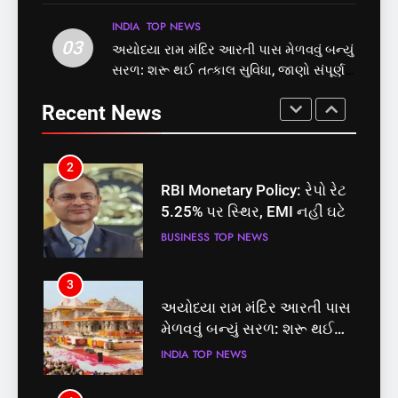
માટે બનાવાયા ઉમેદવાર
INDIA
TOP NEWS
INDIA
TOP NEWS
INDIA
TOP NEWS
03
અયોધ્યા રામ મંદિર આરતી પાસ મેળવવું બન્યું
1
2
સરળ: શરૂ થઈ તત્કાલ સુવિધા, જાણો સંપૂર્ણ
સમાજવાદી પાર્ટીએ અયોધ્યા
RBI Monetary Policy: રેપો રેટ
પ્રક્રિયા
બેઠક પરથી પવન પાંડેને 2027
5.25% પર સ્થિર, EMI નહીં ઘટે
Recent News
માટે બનાવાયા ઉમેદવાર
INDIA
TOP NEWS
BUSINESS
TOP NEWS
2
3
RBI Monetary Policy: રેપો રેટ
અયોધ્યા રામ મંદિર આરતી પાસ
5.25% પર સ્થિર, EMI નહીં ઘટે
મેળવવું બન્યું સરળ: શરૂ થઈ
તત્કાલ સુવિધા, જાણો સંપૂર્ણ
BUSINESS
TOP NEWS
INDIA
TOP NEWS
પ્રક્રિયા
3
4
અયોધ્યા રામ મંદિર આરતી પાસ
‘ગજિની’ અને ‘લગાન’ ફેમ
મેળવવું બન્યું સરળ: શરૂ થઈ
અભિનેતા પ્રદીપ રાવતનું 74
તત્કાલ સુવિધા, જાણો સંપૂર્ણ
વર્ષની વયે નિધન, બ્લડ કેન્સર
INDIA
TOP NEWS
ENTERTAINMENT
TOP NEWS
પ્રક્રિયા
સામે હારી ગયા જંગ