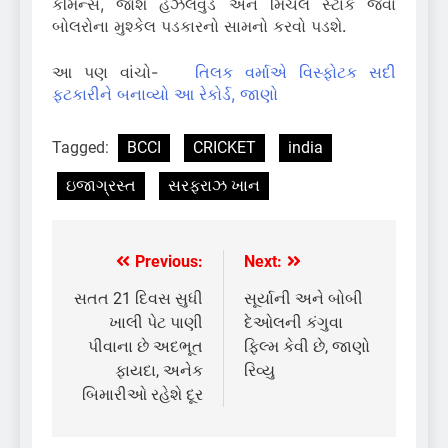
કમિન્સ, જોશ હેઝલવુડ અને મિચેલ સ્ટાર્ક જેવા
બોલરોના મુશ્કેલ પડકારનો સામનો કરવો પડશે.
આ પણ વાંચો-
તિલક વર્માએ વિસ્ફોટક સદી
ફટકારીને બનાવ્યો આ રેકોર્ડ, જાણો
Tagged:
BCCI
CRICKET
india
ઇજાગ્રસ્ત
સરફરાઝ ખાન
Previous:
Next:
Post
navigation
સતત 21 દિવસ સુધી
સૂર્યાની અને બોબી
ખાલી પેટ પાણી
દેઓલની કંગુવા
પીવાના છે અદભૂત
ફિલ્મ કેવી છે, જાણો
ફાયદા, અનેક
રિવ્યુ
બિમારીઓ રહેશે દૂર