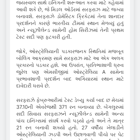
જયસ્વાલ સાથે ઇનિંગની શરૂઆત કરવા માટે કહેવામાં
આવી શકે છે, જે મિડલ ઓર્ડરમાં સરફરાઝ માટે જગ્યા
બનાવશે. સરફરાઝે ડોમેસ્ટિક ક્રિકેટમાં તેના શાનદાર
પ્રદર્શનને કારણે ભારતીય ટીમમાં સ્થાન મેળવ્યું હતું
અને ન્યૂઝીલેન્ડ સામેની હોમ સિરીઝમાં તેની પ્રથમ
ટેસ્ટ સદી પણ ફટકારી હતી.
જોકે, ઓસ્ટ્રેલિયાની પડકારજનક સ્થિતિમાં મજબૂત
બોલિંગ આક્રમણ સામે સરફરાઝ માટે આ એક અલગ
પ્રકારનો પડકાર હશે. આ ઉપરાંત, પ્રતિભાશાળી ધ્રુવ
જુરેલ પણ એમસીજીમાં ઓસ્ટ્રેલિયા A સામેના
પ્રભાવશાળી પ્રદર્શન બાદ અગિયારમાં સ્થાન માટે
દાવેદારી ધરાવે છે.
સરફરાઝે ફેબ્રુઆરીમાં ટેસ્ટ ડેબ્યુ કર્યા બાદ છ મેચમાં
37.10ની એવરેજથી 371 રન બનાવ્યા છે. બેંગલુરુમાં
સદી સિવાય સરફરાઝને ન્યૂઝીલેન્ડ સામેની અન્ય
પાંચ ઇનિંગ્સમાં સંઘર્ષ કરવો પડ્યો હતો અને તે માત્ર
21 રન બનાવી શક્યો હતો. 27 વર્ષીય ખેલાડીને
ઓસ્ટ્રેલિયાની ઝડપી અને ઉછાળવાળી પીચો પર પેટ