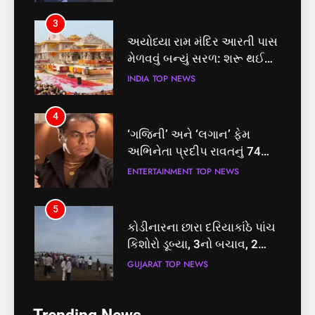
3
અયોધ્યા રામ મંદિર આરતી પાસ
મેળવવું બન્યું સરળ: શરૂ થઈ
તત્કાલ સુવિધા, જાણો સંપૂર્ણ
INDIA
TOP NEWS
પ્રક્રિયા
4
‘ગજિની’ અને ‘લગાન’ ફેમ
અભિનેતા પ્રદીપ રાવતનું 74
વર્ષની વયે નિધન, બ્લડ કેન્સર
ENTERTAINMENT
TOP NEWS
સામે હારી ગયા જંગ
5
કોડીનારના છારા દરિયાકાંઠે પાંચ
કિશોરો ડૂબ્યા, 3નો બચાવ, 2
લાપતા
GUJARAT
TOP NEWS
5
6