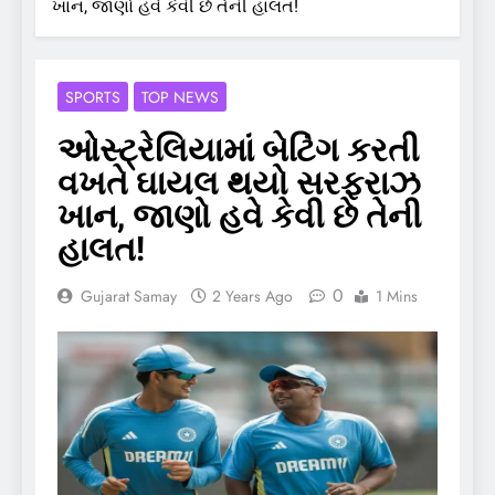
ખાન, જાણો હવે કેવી છે તેની હાલત!
SPORTS
TOP NEWS
ઓસ્ટ્રેલિયામાં બેટિંગ કરતી
વખતે ઘાયલ થયો સરફરાઝ
ખાન, જાણો હવે કેવી છે તેની
હાલત!
0
Gujarat Samay
2 Years Ago
1 Mins