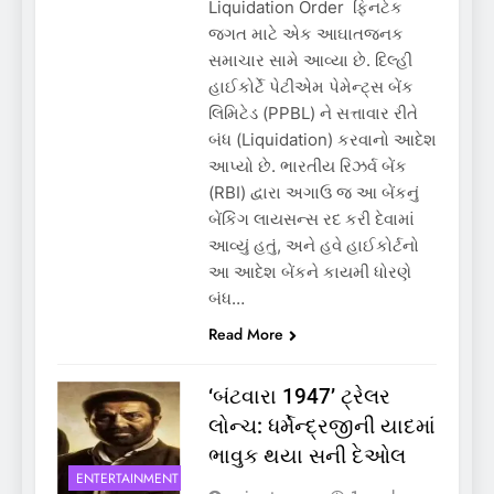
Liquidation Order ફિનટેક
જગત માટે એક આઘાતજનક
સમાચાર સામે આવ્યા છે. દિલ્હી
હાઈકોર્ટે પેટીએમ પેમેન્ટ્સ બેંક
લિમિટેડ (PPBL) ને સત્તાવાર રીતે
બંધ (Liquidation) કરવાનો આદેશ
આપ્યો છે. ભારતીય રિઝર્વ બેંક
(RBI) દ્વારા અગાઉ જ આ બેંકનું
બેંકિંગ લાયસન્સ રદ કરી દેવામાં
આવ્યું હતું, અને હવે હાઈકોર્ટનો
આ આદેશ બેંકને કાયમી ધોરણે
બંધ…
Read More
‘બંટવારા 1947’ ટ્રેલર
લોન્ચ: ધર્મેન્દ્રજીની યાદમાં
ભાવુક થયા સની દેઓલ
ENTERTAINMENT