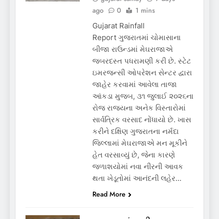
ago
0
1 mins
Gujarat Rainfall
Report ગુજરાતમાં ચોમાસાના
બીજા રાઉન્ડમાં મેઘરાજાએ
જબરદસ્ત પધરામણી કરી છે. સ્ટેટ
ઇમરજન્સી ઓપરેશન સેન્ટર દ્વારા
જાહેર કરવામાં આવેલા તાજા
આંકડા મુજબ, ૩૧ જુલાઈ ૨૦૨૬ના
રોજ રાજ્યના અનેક વિસ્તારોમાં
સાર્વત્રિક વરસાદ નોંધાયો છે. ખાસ
કરીને દક્ષિણ ગુજરાતના નર્મદા
જિલ્લામાં મેઘરાજાએ મન મૂકીને
હેત વરસાવ્યું છે, જેના કારણે
જળાશયોમાં નવા નીરની આવક
થતા ખેડૂતોમાં આનંદની લહેર…
Read More