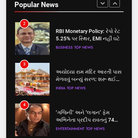
Popular News
BUSINESS
TOP NEWS
3
અયોધ્યા રામ મંદિર આરતી પાસ
મેળવવું બન્યું સરળ: શરૂ થઈ
તત્કાલ સુવિધા, જાણો સંપૂર્ણ
INDIA
TOP NEWS
પ્રક્રિયા
4
‘ગજિની’ અને ‘લગાન’ ફેમ
અભિનેતા પ્રદીપ રાવતનું 74
વર્ષની વયે નિધન, બ્લડ કેન્સર
ENTERTAINMENT
TOP NEWS
સામે હારી ગયા જંગ
5
કોડીનારના છારા દરિયાકાંઠે પાંચ
કિશોરો ડૂબ્યા, 3નો બચાવ, 2
લાપતા
GUJARAT
TOP NEWS