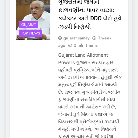
ગુજરાતમાં જમીન
ફાળવણીના પાવર વધ્યા:
કલેક્ટર અને DDO લેશે હવે
GUJARAT
ઝડપી નિર્ણયો
TOP NEWS
gujarat samay
1 week
ago
0
1 mins
Gujarat Land Allotment
Powers ગુજરાત સરકાર દ્વારા
વહીવટી પ્રક્રિયાઓને વધુ સરળ
અને ઝડપી બનાવવાના હેતુથી એક
મહત્વપૂર્ણ નિર્ણય લેવામાં આવ્યો
છે. રાજ્યના મુખ્યમંત્રીએ જમીન
ફાળવણીના સત્તાધિકારોમાં મોટો
વધારો કરવાની જાહેરાત કરી છે,
જેનાથી હવે જિલ્લા કક્ષાએ જ
વિકાસલક્ષી પ્રોજેક્ટ્સને ઝડપથી
મંજૂરી મળી શકશે. આ નિર્ણયને
કારણે અત્યાર સુધી જે ફાઈલો