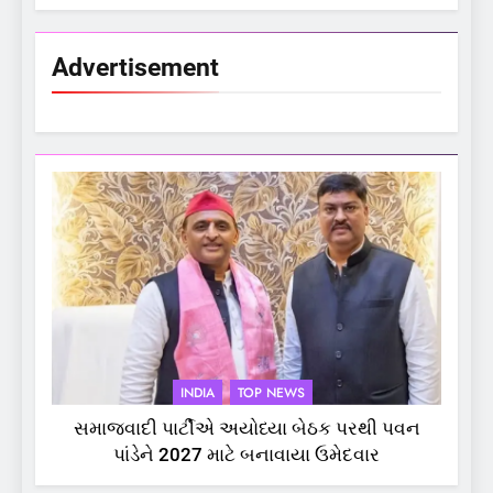
Advertisement
INDIA
TOP NEWS
સમાજવાદી પાર્ટીએ અયોધ્યા બેઠક પરથી પવન
પાંડેને 2027 માટે બનાવાયા ઉમેદવાર