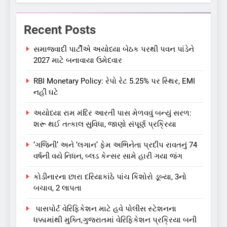
Recent Posts
સમાજવાદી પાર્ટીએ અયોધ્યા બેઠક પરથી પવન પાંડેને
2027 માટે બનાવાયા ઉમેદવાર
RBI Monetary Policy: રેપો રેટ 5.25% પર સ્થિર, EMI
નહીં ઘટે
અયોધ્યા રામ મંદિર આરતી પાસ મેળવવું બન્યું સરળ:
શરૂ થઈ તત્કાલ સુવિધા, જાણો સંપૂર્ણ પ્રક્રિયા
‘ગજિની’ અને ‘લગાન’ ફેમ અભિનેતા પ્રદીપ રાવતનું 74
વર્ષની વયે નિધન, બ્લડ કેન્સર સામે હારી ગયા જંગ
કોડીનારના છારા દરિયાકાંઠે પાંચ કિશોરો ડૂબ્યા, 3નો
બચાવ, 2 લાપતા
પાસપોર્ટ વેરિફિકેશન માટે હવે પોલીસ સ્ટેશનના
ધક્કામાંથી મુક્તિ,ગુજરાતમાં વેરિફિકેશન પ્રક્રિયા બની