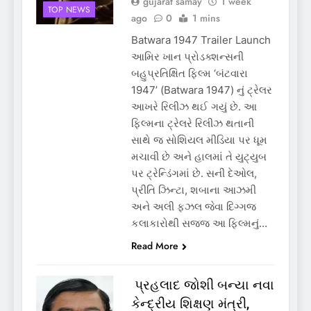
gujarat samay
1 week
TOP NEWS
ago
0
1 mins
Batwara 1947 Trailer Launch
આમિર ખાન પ્રોડક્શન્સની
બહુપ્રતિક્ષિત ફિલ્મ ‘બંટવારા
1947’ (Batwara 1947) નું ટ્રેલર
આખરે રિલીઝ થઈ ગયું છે. આ
ફિલ્મના ટ્રેલરે રિલીઝ થતાની
સાથે જ સોશિયલ મીડિયા પર ધૂમ
મચાવી છે અને હાલમાં તે યુટ્યુબ
પર ટ્રેન્ડિંગમાં છે. સની દેઓલ,
પ્રીતિ ઝિન્ટા, શબાના આઝમી
અને અલી ફઝલ જેવા દિગ્ગજ
કલાકારોથી સજ્જ આ ફિલ્મનું…
Read More
પ્રહલાદ જોશી બન્યા નવા
કેન્દ્રીય શિક્ષણ મંત્રી,