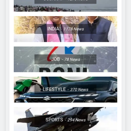
INDIA
1178
News
JOB
78
News
LIFESTYLE
370
News
SPORTS
294
News