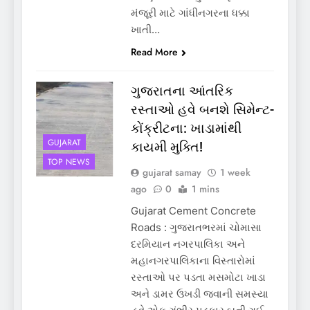
મંજૂરી માટે ગાંધીનગરના ધક્કા
ખાતી…
Read More
ગુજરાતના આંતરિક
રસ્તાઓ હવે બનશે સિમેન્ટ-
કોંક્રીટના: ખાડામાંથી
GUJARAT
કાયમી મુક્તિ!
TOP NEWS
gujarat samay
1 week
ago
0
1 mins
Gujarat Cement Concrete
Roads : ગુજરાતભરમાં ચોમાસા
દરમિયાન નગરપાલિકા અને
મહાનગરપાલિકાના વિસ્તારોમાં
રસ્તાઓ પર પડતા મસમોટા ખાડા
અને ડામર ઉખડી જવાની સમસ્યા