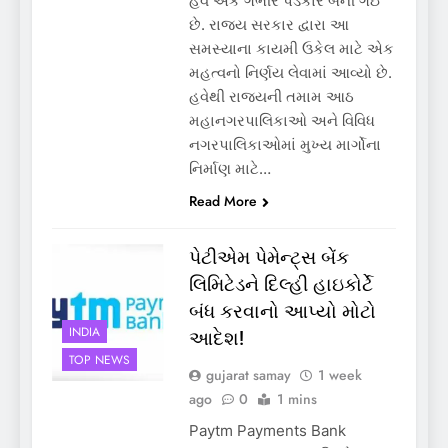
હવે એક ગંભીર પડકાર બની ગઈ
છે. રાજ્ય સરકાર દ્વારા આ
સમસ્યાના કાયમી ઉકેલ માટે એક
મહત્વનો નિર્ણય લેવામાં આવ્યો છે.
હવેથી રાજ્યની તમામ આઠ
મહાનગરપાલિકાઓ અને વિવિધ
નગરપાલિકાઓમાં મુખ્ય માર્ગોના
નિર્માણ માટે…
Read More
પેટીએમ પેમેન્ટ્સ બેંક
લિમિટેડને દિલ્હી હાઇકોર્ટે
બંધ કરવાનો આપ્યો મોટો
INDIA
આદેશ!
TOP NEWS
gujarat samay
1 week
ago
0
1 mins
Paytm Payments Bank