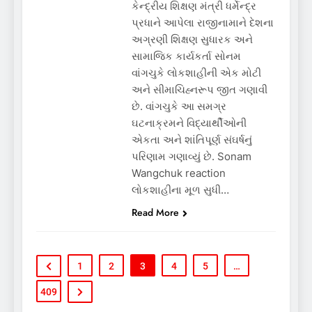
કેન્દ્રીય શિક્ષણ મંત્રી ધર્મેન્દ્ર
પ્રધાને આપેલા રાજીનામાને દેશના
અગ્રણી શિક્ષણ સુધારક અને
સામાજિક કાર્યકર્તા સોનમ
વાંગચુકે લોકશાહીની એક મોટી
અને સીમાચિહ્નરૂપ જીત ગણાવી
છે. વાંગચુકે આ સમગ્ર
ઘટનાક્રમને વિદ્યાર્થીઓની
એકતા અને શાંતિપૂર્ણ સંઘર્ષનું
પરિણામ ગણાવ્યું છે. Sonam
Wangchuk reaction
લોકશાહીના મૂળ સુધી…
Read More
1
2
3
4
5
…
409