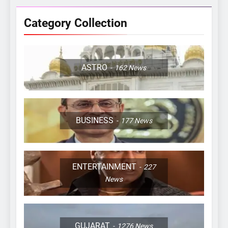
Category Collection
ASTRO
162
News
BUSINESS
177
News
ENTERTAINMENT
227
News
GUJARAT
1276
News