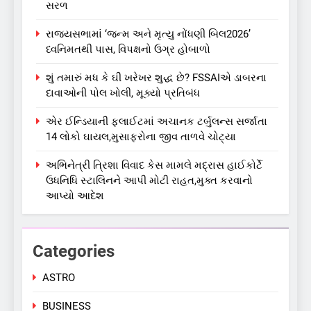
સરળ
રાજ્યસભામાં ‘જન્મ અને મૃત્યુ નોંધણી બિલ2026’
ધ્વનિમતથી પાસ, વિપક્ષનો ઉગ્ર હોબાળો
શું તમારું મધ કે ઘી ખરેખર શુદ્ધ છે? FSSAIએ ડાબરના
દાવાઓની પોલ ખોલી, મૂક્યો પ્રતિબંધ
એર ઈન્ડિયાની ફ્લાઈટમાં અચાનક ટર્બુલન્સ સર્જાતા
5
14 લોકો ઘાયલ,મુસાફરોના જીવ તાળવે ચોટ્યા
કોડીનારના છારા દરિયાકાંઠે પાંચ
કિશોરો ડૂબ્યા, 3નો બચાવ, 2
અભિનેત્રી ત્રિશા વિવાદ કેસ મામલે મદ્રાસ હાઈકોર્ટે
લાપતા
GUJARAT
TOP NEWS
ઉધનિધિ સ્ટાલિનને આપી મોટી રાહત,મુક્ત કરવાનો
આપ્યો આદેશ
6
પાસપોર્ટ વેરિફિકેશન માટે હવે
Categories
પોલીસ સ્ટેશનના ધક્કામાંથી
મુક્તિ,ગુજરાતમાં વેરિફિકેશન
GUJARAT
TOP NEWS
ASTRO
પ્રક્રિયા બની સરળ
BUSINESS
7