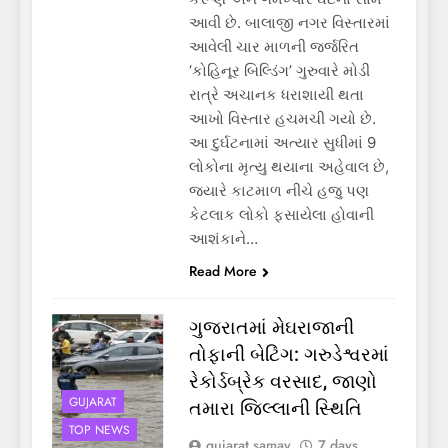
આવી છે. બાલાજી નગર વિસ્તારમાં
આવેલી ચાર માળની જર્જરિત
‘કોહિનૂર બિલ્ડિંગ’ ગુરુવારે મોડી
રાત્રે અચાનક ધરાશાયી થતા
આખો વિસ્તાર હચમચી ગયો છે.
આ દુર્ઘટનામાં અત્યાર સુધીમાં 9
લોકોના મૃત્યુ થયાના અહેવાલ છે,
જ્યારે કાટમાળ નીચે હજુ પણ
કેટલાક લોકો ફસાયેલા હોવાની
આશંકાને…
Read More
ગુજરાતમાં મેઘરાજાની
તોફાની બેટિંગ: ગરુડેશ્વરમાં
રેકોર્ડબ્રેક વરસાદ, જાણો
GUJARAT
તમારા જિલ્લાની સ્થિતિ
TOP NEWS
gujarat samay
7 days