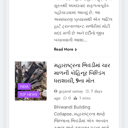
સુરતથી અમદાવાદ સફળતાપૂર્વક
પહોંચાડવામાં આવ્યું છે. આ
અસાધારણ પ્રયાસથી એક જટિલ
હાર્ટ ટ્રાન્સપ્લાન્ટ સર્જરીમાં મોટી
મદદ મળી છે અને દર્દીનો જીવ
બચાવવાની આશા…
Read More
મહારાષ્ટ્રના ભિવંડીમાં ચાર
માળની કોહિનૂર બિલ્ડિંગ
ધરાશાયી, 9ના મોત
INDIA
gujarat samay
7 days
TOP NEWS
ago
0
1 mins
Bhiwandi Building
Collapse..મહારાષ્ટ્રના થાણે
જિલ્લાના ભિવંડીમાં એક અત્યંત
કરૂણ અને ગમખ્વાર ઘટના સામે