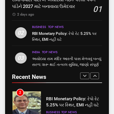
છે? FSSAIએ ડાબરના દાવાઓની
બેઠક પરથી પવન પાંડેને 2027
પાંડેને 2027 માટે બનાવાયા ઉમેદવાર
01
પોલ ખોલી, મૂક્યો પ્રતિબંધ
માટે બનાવાયા ઉમેદવાર
INDIA
TOP NEWS
INDIA
TOP NEWS
2 days ago
1
2
BUSINESS
TOP NEWS
સમાજવાદી પાર્ટીએ અયોધ્યા
02
RBI Monetary Policy: રેપો રેટ
RBI Monetary Policy: રેપો રેટ 5.25% પર
બેઠક પરથી પવન પાંડેને 2027
5.25% પર સ્થિર, EMI નહીં ઘટે
સ્થિર, EMI નહીં ઘટે
માટે બનાવાયા ઉમેદવાર
INDIA
TOP NEWS
BUSINESS
TOP NEWS
INDIA
TOP NEWS
03
અયોધ્યા રામ મંદિર આરતી પાસ મેળવવું બન્યું
2
3
સરળ: શરૂ થઈ તત્કાલ સુવિધા, જાણો સંપૂર્ણ
RBI Monetary Policy: રેપો રેટ
અયોધ્યા રામ મંદિર આરતી પાસ
પ્રક્રિયા
5.25% પર સ્થિર, EMI નહીં ઘટે
મેળવવું બન્યું સરળ: શરૂ થઈ
Recent News
તત્કાલ સુવિધા, જાણો સંપૂર્ણ
BUSINESS
TOP NEWS
INDIA
TOP NEWS
પ્રક્રિયા
3
4
અયોધ્યા રામ મંદિર આરતી પાસ
‘ગજિની’ અને ‘લગાન’ ફેમ
મેળવવું બન્યું સરળ: શરૂ થઈ
અભિનેતા પ્રદીપ રાવતનું 74
તત્કાલ સુવિધા, જાણો સંપૂર્ણ
વર્ષની વયે નિધન, બ્લડ કેન્સર
INDIA
TOP NEWS
ENTERTAINMENT
TOP NEWS