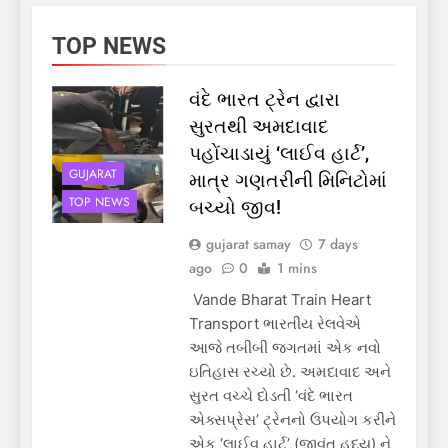
TOP NEWS
વંદે ભારત ટ્રેન દ્વારા
સુરતથી અમદાવાદ
પહોંચાડાયું ‘લાઈવ હાર્ટ’,
GUJARAT
માત્ર ગણતરીની મિનિટોમાં
TOP NEWS
બચ્યો જીવ!
gujarat samay
7 days
ago
0
1 mins
Vande Bharat Train Heart
Transport ભારતીય રેલવેએ
આજે તબીબી જગતમાં એક નવો
ઇતિહાસ રચ્યો છે. અમદાવાદ અને
સુરત વચ્ચે દોડતી ‘વંદે ભારત
એક્સપ્રેસ’ ટ્રેનનો ઉપયોગ કરીને
એક ‘લાઈવ હાર્ટ’ (જીવંત હૃદય) ને