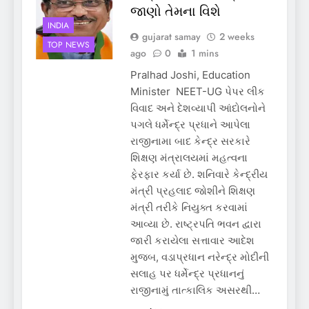
જાણો તેમના વિશે
INDIA
gujarat samay
2 weeks
TOP NEWS
ago
0
1 mins
Pralhad Joshi, Education
Minister NEET-UG પેપર લીક
વિવાદ અને દેશવ્યાપી આંદોલનોને
પગલે ધર્મેન્દ્ર પ્રધાને આપેલા
રાજીનામા બાદ કેન્દ્ર સરકારે
શિક્ષણ મંત્રાલયમાં મહત્વના
ફેરફાર કર્યા છે. શનિવારે કેન્દ્રીય
મંત્રી પ્રહલાદ જોશીને શિક્ષણ
મંત્રી તરીકે નિયુક્ત કરવામાં
આવ્યા છે. રાષ્ટ્રપતિ ભવન દ્વારા
જારી કરાયેલા સત્તાવાર આદેશ
મુજબ, વડાપ્રધાન નરેન્દ્ર મોદીની
સલાહ પર ધર્મેન્દ્ર પ્રધાનનું
રાજીનામું તાત્કાલિક અસરથી…