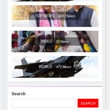
TOP NEWS
4087
News
VIDEO
32
News
WORLD
472
News
Search
SEARCH