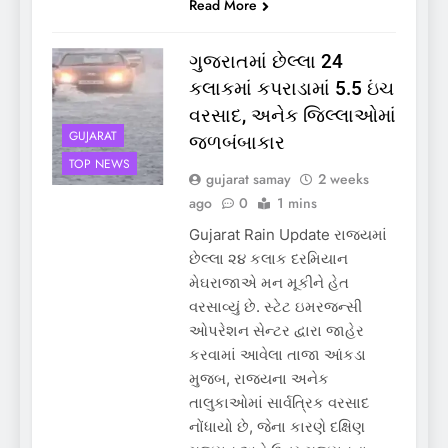
Read More
ગુજરાતમાં છેલ્લા 24
કલાકમાં કપરાડામાં 5.5 ઇંચ
વરસાદ, અનેક જિલ્લાઓમાં
GUJARAT
જળબંબાકાર
TOP NEWS
gujarat samay
2 weeks
ago
0
1 mins
Gujarat Rain Update રાજ્યમાં
છેલ્લા ૨૪ કલાક દરમિયાન
મેઘરાજાએ મન મૂકીને હેત
વરસાવ્યું છે. સ્ટેટ ઇમરજન્સી
ઓપરેશન સેન્ટર દ્વારા જાહેર
કરવામાં આવેલા તાજા આંકડા
મુજબ, રાજ્યના અનેક
તાલુકાઓમાં સાર્વત્રિક વરસાદ
નોંધાયો છે, જેના કારણે દક્ષિણ