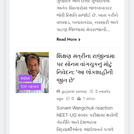
ગુજરાત અને ઉત્તર ગુજરાતના
અનેક વિસ્તારોમાં જળબંબાકાર
જેવી સ્થિતિ સર્જાઈ છે. ખાસ કરીને
વલસાડ, બનાસકાંઠા, નવસારી અને
પાટણ જિલ્લામાં મેઘરાજાની…
Read More
શિક્ષણ મંત્રીના રાજીનામા
પર સોનમ વાંગચુકનું મોટું
નિવેદન: ‘આ લોકશાહીની
INDIA
જીત છે’
TOP NEWS
gujarat samay
2 weeks
ago
0
1 mins
Sonam Wangchuk reaction
NEET-UG ૨૦૨૬ પરીક્ષામાં થયેલી
ગેરરીતિ અને દેશભરના
વિદ્યાર્થીઓના આંદોલનને પગલે