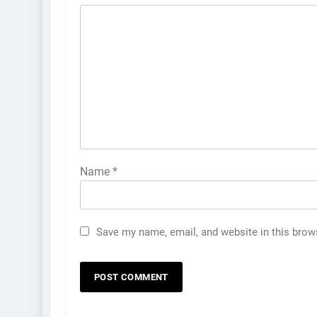
Name
*
Save my name, email, and website in this brow
5
કોડીનારના છારા દરિયાકાંઠે પાંચ
કિશોરો ડૂબ્યા, 3નો બચાવ, 2