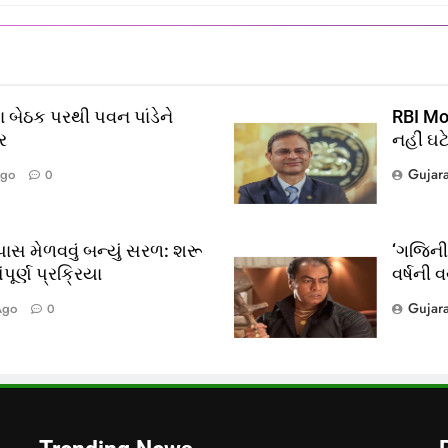
 બેઠક પરથી પવન પાંડેને
RBI Mon
ર
નહીં ઘટ
Gujar
Ago
0
ાસ મેળવવું બન્યું સરળ: શરૂ
‘ગજિની’
ૂર્ણ પ્રક્રિયા
વર્ષની 
?
Gujar
Ago
0
લ