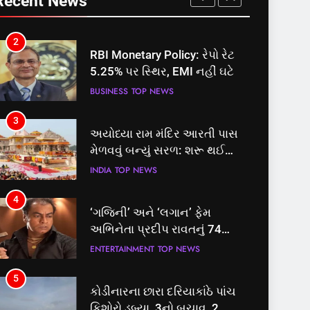
Recent News
માટે બનાવાયા ઉમેદવાર
INDIA
TOP NEWS
2
RBI Monetary Policy: રેપો રેટ
5.25% પર સ્થિર, EMI નહીં ઘટે
BUSINESS
TOP NEWS
3
અયોધ્યા રામ મંદિર આરતી પાસ
મેળવવું બન્યું સરળ: શરૂ થઈ
તત્કાલ સુવિધા, જાણો સંપૂર્ણ
INDIA
TOP NEWS
પ્રક્રિયા
4
‘ગજિની’ અને ‘લગાન’ ફેમ
અભિનેતા પ્રદીપ રાવતનું 74
વર્ષની વયે નિધન, બ્લડ કેન્સર
ENTERTAINMENT
TOP NEWS
સામે હારી ગયા જંગ
5
કોડીનારના છારા દરિયાકાંઠે પાંચ
કિશોરો ડૂબ્યા, 3નો બચાવ, 2