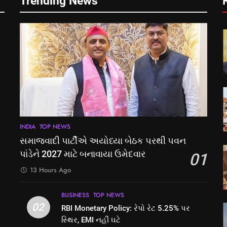
Trending News
INDIA
TOP NEWS
સમાજવાદી પાર્ટીએ અયોધ્યા બેઠક પરથી પવન
પાંડેને 2027 માટે બનાવાયા ઉમેદવાર
01
13 Hours Ago
BUSINESS
TOP NEWS
02
RBI Monetary Policy: રેપો રેટ 5.25% પર
સ્થિર, EMI નહીં ઘટે