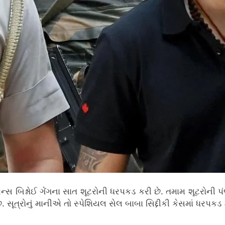
લોરેન્સ બિશ્નોઈ ગેંગના સાત શૂટરોની ધરપકડ કરી છે. તમામ શૂટર
સૂત્રોનું માનીએ તો સ્પેશિયલ સેલ બાબા સિદ્દીકી કેસમાં ધરપકડ