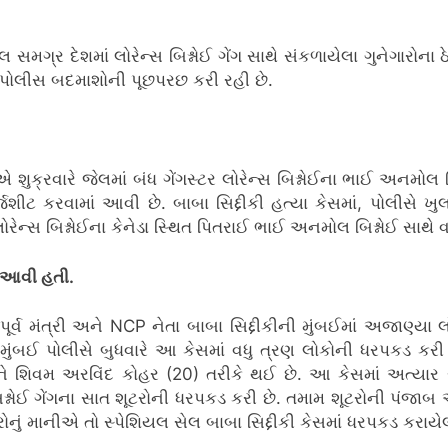
સમગ્ર દેશમાં લોરેન્સ બિશ્નોઈ ગેંગ સાથે સંકળાયેલા ગુનેગારોન
પોલીસ બદમાશોની પૂછપરછ કરી રહી છે.
ક્રવારે જેલમાં બંધ ગેંગસ્ટર લોરેન્સ બિશ્નોઈના ભાઈ અનમોલ બિશ્
ર્જશીટ કરવામાં આવી છે. બાબા સિદ્દીકી હત્યા કેસમાં, પોલીસે ખ
 લોરેન્સ બિશ્નોઈના કેનેડા સ્થિત પિતરાઈ ભાઈ અનમોલ બિશ્નોઈ સાથે
ં આવી હતી.
ર્વ મંત્રી અને NCP નેતા બાબા સિદ્દીકીની મુંબઈમાં અજાણ્યા
ું હતું. મુંબઈ પોલીસે બુધવારે આ કેસમાં વધુ ત્રણ લોકોની ધર
અને શિવમ અરવિંદ કોહર (20) તરીકે થઈ છે. આ કેસમાં અત્યાર 
સ બિશ્નોઈ ગેંગના સાત શૂટરોની ધરપકડ કરી છે. તમામ શૂટરોની પ
રોનું માનીએ તો સ્પેશિયલ સેલ બાબા સિદ્દીકી કેસમાં ધરપકડ કરાય