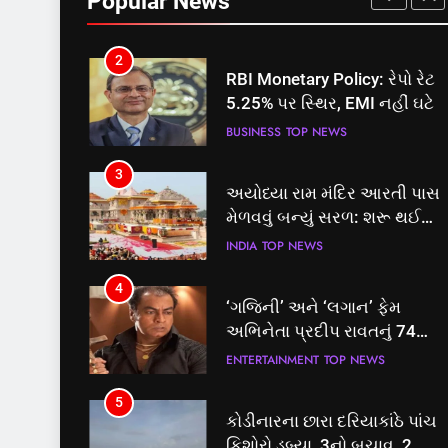
Popular News
માટે બનાવાયા ઉમેદવાર
INDIA
TOP NEWS
2
RBI Monetary Policy: રેપો રેટ
5.25% પર સ્થિર, EMI નહીં ઘટે
BUSINESS
TOP NEWS
3
અયોધ્યા રામ મંદિર આરતી પાસ
મેળવવું બન્યું સરળ: શરૂ થઈ
તત્કાલ સુવિધા, જાણો સંપૂર્ણ
INDIA
TOP NEWS
પ્રક્રિયા
4
‘ગજિની’ અને ‘લગાન’ ફેમ
અભિનેતા પ્રદીપ રાવતનું 74
વર્ષની વયે નિધન, બ્લડ કેન્સર
ENTERTAINMENT
TOP NEWS
સામે હારી ગયા જંગ
5
કોડીનારના છારા દરિયાકાંઠે પાંચ
કિશોરો ડૂબ્યા, 3નો બચાવ, 2