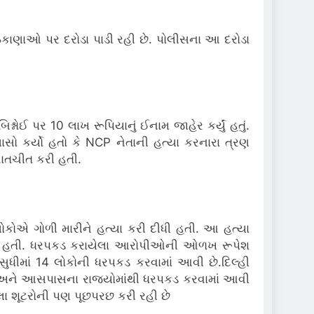
ા ઠેકાણાઓ પર દરોડા પાડી રહી છે. પોલીસના આ દરોડા
નોઈ પર 10 લાખ રૂપિયાનું ઈનામ જાહેર કર્યું હતું.
ુલાસો કર્યો હતો કે NCP નેતાની હત્યા કરનારા ત્રણ
 વાતચીત કરી હતી.
 લોકોએ ગોળી મારીને હત્યા કરી દીધી હતી. આ હત્યા
પકડ કરી હતી. ધરપકડ કરાયેલા આરોપીઓની ઓળખ રૂપેશ
સુધીમાં 14 લોકોની ધરપકડ કરવામાં આવી છે.દિલ્હી
ંજાબ અને આસપાસના રાજ્યોમાંથી ધરપકડ કરવામાં આવી
ેલા શૂટરોની પણ પૂછપરછ કરી રહી છે