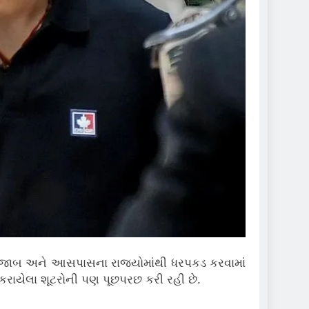
ોની પંજાબ અને આસપાસના રાજ્યોમાંથી ધરપકડ કરવામાં
 કરાયેલા શૂટરોની પણ પૂછપરછ કરી રહી છે.