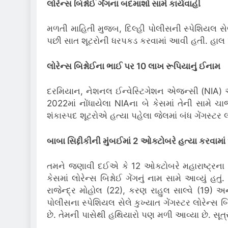
લોરેન્સ બિશ્નોઈ ગેંગના બદમાશો સામે કાર્યવાહી
મળતી માહિતી મુજબ, દિલ્હી પોલીસની સ્પેશિયલ સેલ 
પછી સાત શૂટરોની ધરપકડ કરવામાં આવી હતી. હાલ 
લોરેન્સ બિશ્નોઈના ભાઈ પર 10 લાખ રૂપિયાનું ઈનામ
દરમિયાન, નેશનલ ઈન્વેસ્ટિગેશન એજન્સી (NIA) એ શુ
2022માં નોંધાયેલા NIAના બે કેસમાં તેની સામે ચા
શંકાસ્પદ શૂટરોએ હત્યા પહેલા જેલમાં બંધ ગેંગસ્ટર
બાબા સિદ્દીકીની મુંબઈમાં 2 ઓક્ટોબરે હત્યા કરવામા
તમને જણાવી દઈએ કે 12 ઓક્ટોબરે મહારાષ્ટ્રના પૂ
કેસમાં લોરેન્સ બિશ્નોઈ ગેંગનું નામ સામે આવ્ય
રાજેન્દ્ર મોહોલ (22), કરણ રાહુલ સાલ્વે (19) 
પોલીસના સ્પેશિયલ સેલે કુખ્યાત ગેંગસ્ટર લોરેન્
છે. તેમની પાસેથી હથિયારો પણ મળી આવ્યા છે. સૂત્