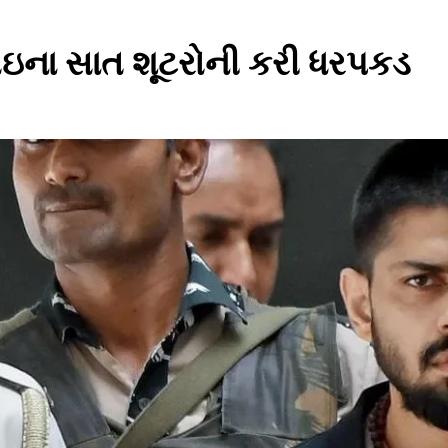
શ્નોઇના સાત શૂટરોની કરી ધરપકડ