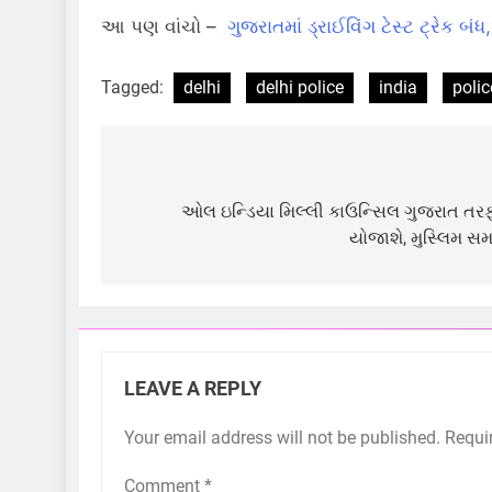
આ પણ વાંચો –
ગુજરાતમાં ડ્રાઈવિંગ ટેસ્ટ ટ્રેક બં
Tagged:
delhi
delhi police
india
polic
Post
navigation
ઓલ ઇન્ડિયા મિલ્લી કાઉન્સિલ ગુજરાત તરફ
યોજાશે, મુસ્લિમ સમા
LEAVE A REPLY
Your email address will not be published.
Requi
Comment
*