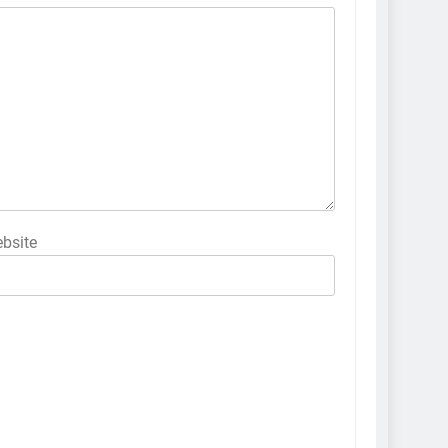
bsite
5
કોડીનારના છારા દરિયાકાંઠે પાંચ
કિશોરો ડૂબ્યા, 3નો બચાવ, 2