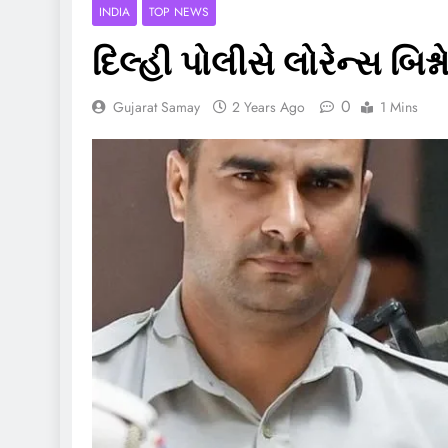
INDIA
TOP NEWS
દિલ્હી પોલીસે લોરેન્સ બિ
0
Gujarat Samay
2 Years Ago
1 Mins