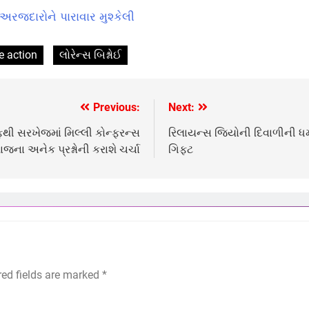
ધ,અરજદારોને પારાવાર મુશ્કેલી
e action
લોરેન્સ બિશ્નોઈ
Previous:
Next:
થી સરખેજમાં મિલ્લી કોન્ફરન્સ
રિલાયન્સ જિયોની દિવાળીની ધમ
જના અનેક પ્રશ્નોની કરાશે ચર્ચા
ગિફ્ટ
red fields are marked
*