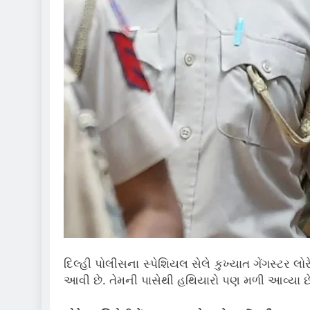
દિલ્હી પોલીસના સ્પેશિયલ સેલે કુખ્યાત ગેંગસ્ટર 
આવી છે. તેમની પાસેથી હથિયારો પણ મળી આવ્યા છે. 