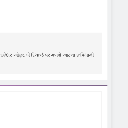
ાકેદાર ઓફર, બે રિચાર્જ પર મળશે આટલા રૂપિયાની