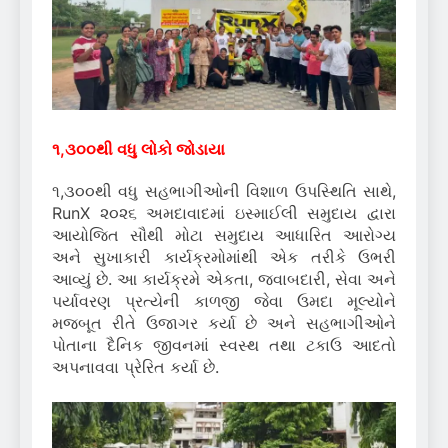
૧,૩૦૦થી વધુ લોકો જોડાયા
૧,૩૦૦થી વધુ સહભાગીઓની વિશાળ ઉપસ્થિતિ સાથે,
RunX ૨૦૨૬ અમદાવાદમાં ઇસ્માઈલી સમુદાય દ્વારા
આયોજિત સૌથી મોટા સમુદાય આધારિત આરોગ્ય
અને સુખાકારી કાર્યક્રમોમાંથી એક તરીકે ઉભરી
આવ્યું છે. આ કાર્યક્રમે એકતા, જવાબદારી, સેવા અને
પર્યાવરણ પ્રત્યેની કાળજી જેવા ઉમદા મૂલ્યોને
મજબૂત રીતે ઉજાગર કર્યા છે અને સહભાગીઓને
પોતાના દૈનિક જીવનમાં સ્વસ્થ તથા ટકાઉ આદતો
અપનાવવા પ્રેરિત કર્યા છે.