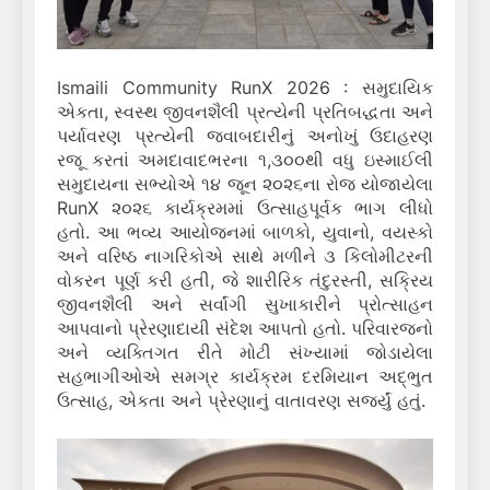
Ismaili Community RunX 2026 : સમુદાયિક
એકતા, સ્વસ્થ જીવનશૈલી પ્રત્યેની પ્રતિબદ્ધતા અને
પર્યાવરણ પ્રત્યેની જવાબદારીનું અનોખું ઉદાહરણ
રજૂ કરતાં અમદાવાદભરના ૧,૩૦૦થી વધુ ઇસ્માઈલી
સમુદાયના સભ્યોએ ૧૪ જૂન ૨૦૨૬ના રોજ યોજાયેલા
RunX ૨૦૨૬ કાર્યક્રમમાં ઉત્સાહપૂર્વક ભાગ લીધો
હતો. આ ભવ્ય આયોજનમાં બાળકો, યુવાનો, વયસ્કો
અને વરિષ્ઠ નાગરિકોએ સાથે મળીને ૩ કિલોમીટરની
વોકરન પૂર્ણ કરી હતી, જે શારીરિક તંદુરસ્તી, સક્રિય
જીવનશૈલી અને સર્વાંગી સુખાકારીને પ્રોત્સાહન
આપવાનો પ્રેરણાદાયી સંદેશ આપતો હતો. પરિવારજનો
અને વ્યક્તિગત રીતે મોટી સંખ્યામાં જોડાયેલા
સહભાગીઓએ સમગ્ર કાર્યક્રમ દરમિયાન અદ્ભુત
ઉત્સાહ, એકતા અને પ્રેરણાનું વાતાવરણ સર્જ્યું હતું.