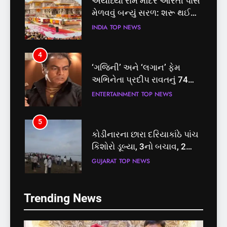
અયોધ્યા રામ મંદિર આરતી પાસ
મેળવવું બન્યું સરળ: શરૂ થઈ
તત્કાલ સુવિધા, જાણો સંપૂર્ણ
INDIA
TOP NEWS
પ્રક્રિયા
4
‘ગજિની’ અને ‘લગાન’ ફેમ
અભિનેતા પ્રદીપ રાવતનું 74
વર્ષની વયે નિધન, બ્લડ કેન્સર
ENTERTAINMENT
TOP NEWS
સામે હારી ગયા જંગ
5
કોડીનારના છારા દરિયાકાંઠે પાંચ
કિશોરો ડૂબ્યા, 3નો બચાવ, 2
લાપતા
GUJARAT
TOP NEWS
5
6
Trending News
કોડીનારના છારા દરિયાકાંઠે પાંચ
પાસપોર્ટ વેરિફિકેશન માટે હવે
કિશોરો ડૂબ્યા, 3નો બચાવ, 2
પોલીસ સ્ટેશનના ધક્કામાંથી
લાપતા
મુક્તિ,ગુજરાતમાં વેરિફિકેશન
GUJARAT
TOP NEWS