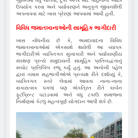
ઉપયોગ કરવા અને પર્યાવરણને અનુકૂળ જીવનશૈલી
અપનાવવા માટે ખાસ પ્રેરણા આપવામાં આવી હતી.
વિવિધ જમાતખાનાઓની સામૂહિક ભાગીદારી
ખાસ નોંધનીય છે કે, અમદાવાદના વિવિધ
જમાતખાનાઓમાં એકસાથે થયેલી આ વ્યાપક
ભાગીદારીએ વ્યક્તિગત સુખાકારી અને પર્યાવરણીય
સંરક્ષણ પ્રત્યે સમુદાયની સામૂહિક પ્રતિબદ્ધતાનું
સચોટ પ્રતિબિંબ રજૂ કર્યું હતું. આ અનોખી પહેલ
દ્વારા તમામ સહભાગીઓએ પ્રત્યક્ષ રીતે દર્શાવ્યું કે,
વ્યક્તિગત સ્તરે લેવામાં આવતા નાના-નાના
સકારાત્મક પગલાં પણ એકત્રિત રીતે કાર્બન
ફૂટપ્રિન્ટ ઘટાડવામાં અને વધુ ટકાઉ સમાજના
નિર્માણમાં કેટલું મહત્વપૂર્ણ યોગદાન આપી શકે છે.