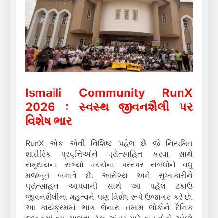
Ismaili Community RunX
2026 : સ્વસ્થ જીવનશૈલી પર
વિશેષ ભાર
RunX એક એવી વિશિષ્ટ પહેલ છે જે નિયમિત
શારીરિક પ્રવૃત્તિઓને પ્રોત્સાહિત કરવા સાથે
સમુદાયના સભ્યો વચ્ચેના પરસ્પર સંબંધોને વધુ
મજબૂત બનાવે છે. આરોગ્ય અને સુખાકારીને
પ્રોત્સાહન આપવાની સાથે આ પહેલ ટકાઉ
જીવનશૈલીના મહત્વને પણ વિશેષ રૂપે ઉજાગર કરે છે.
આ કાર્યક્રમમાં ભાગ લેનારા તમામ લોકોને દૈનિક
જીવનમાં વધુ ચાલવા, ટૂંકા અંતર માટે વાહનોનો ઓછો