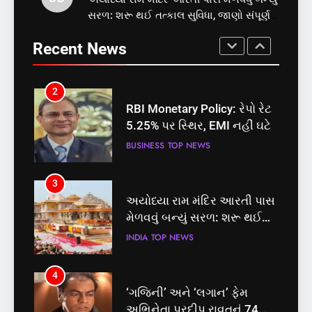
2
સરળ: શરૂ થઈ તત્કાલ સુવિધા, જાણો સંપૂર્ણ
સમાજવાદી પાર્ટીએ અયોધ્યા
RBI Monetary Policy: રેપો રેટ
પ્રક્રિયા
બેઠક પરથી પવન પાંડેને 2027
5.25% પર સ્થિર, EMI નહીં ઘટે
Recent News
માટે બનાવાયા ઉમેદવાર
INDIA
TOP NEWS
BUSINESS
TOP NEWS
2
3
RBI Monetary Policy: રેપો રેટ
અયોધ્યા રામ મંદિર આરતી પાસ
5.25% પર સ્થિર, EMI નહીં ઘટે
મેળવવું બન્યું સરળ: શરૂ થઈ
તત્કાલ સુવિધા, જાણો સંપૂર્ણ
BUSINESS
TOP NEWS
INDIA
TOP NEWS
પ્રક્રિયા
3
4
અયોધ્યા રામ મંદિર આરતી પાસ
‘ગજિની’ અને ‘લગાન’ ફેમ
મેળવવું બન્યું સરળ: શરૂ થઈ
અભિનેતા પ્રદીપ રાવતનું 74
તત્કાલ સુવિધા, જાણો સંપૂર્ણ
વર્ષની વયે નિધન, બ્લડ કેન્સર
INDIA
TOP NEWS
ENTERTAINMENT
TOP NEWS
પ્રક્રિયા
સામે હારી ગયા જંગ
4
5
‘ગજિની’ અને ‘લગાન’ ફેમ
કોડીનારના છારા દરિયાકાંઠે પાંચ
અભિનેતા પ્રદીપ રાવતનું 74