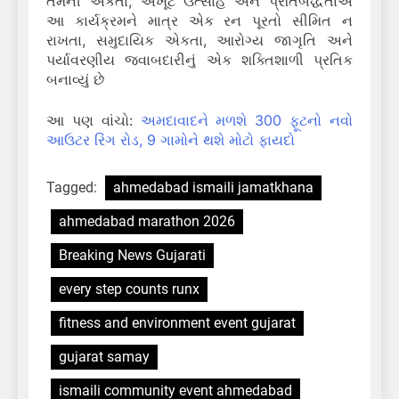
તેમની એકતા, અખૂટ ઉત્સાહ અને પ્રતિબદ્ધતાએ
આ કાર્યક્રમને માત્ર એક રન પૂરતો સીમિત ન
રાખતા, સમુદાયિક એકતા, આરોગ્ય જાગૃતિ અને
પર્યાવરણીય જવાબદારીનું એક શક્તિશાળી પ્રતિક
બનાવ્યું છે
આ પણ વાંચો:
અમદાવાદને મળશે 300 ફૂટનો નવો
આઉટર રિંગ રોડ, 9 ગામોને થશે મોટો ફાયદો
Tagged:
ahmedabad ismaili jamatkhana
ahmedabad marathon 2026
Breaking News Gujarati
every step counts runx
fitness and environment event gujarat
gujarat samay
ismaili community event ahmedabad