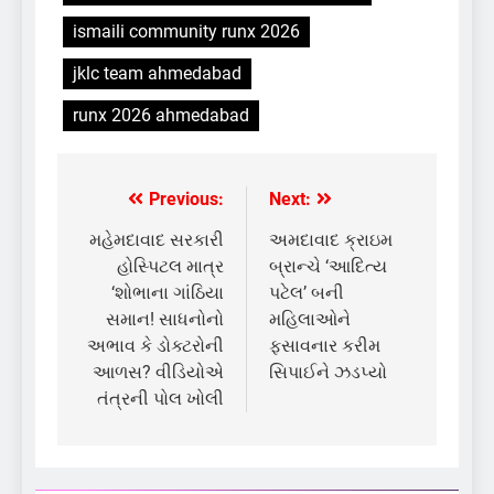
ismaili community runx 2026
jklc team ahmedabad
runx 2026 ahmedabad
Previous:
Next:
Post
navigation
મહેમદાવાદ સરકારી
અમદાવાદ ક્રાઇમ
હોસ્પિટલ માત્ર
બ્રાન્ચે ‘આદિત્ય
‘શોભાના ગાંઠિયા
પટેલ’ બની
સમાન! સાધનોનો
મહિલાઓને
અભાવ કે ડોક્ટરોની
ફસાવનાર કરીમ
આળસ? વીડિયોએ
સિપાઈને ઝડપ્યો
તંત્રની પોલ ખોલી