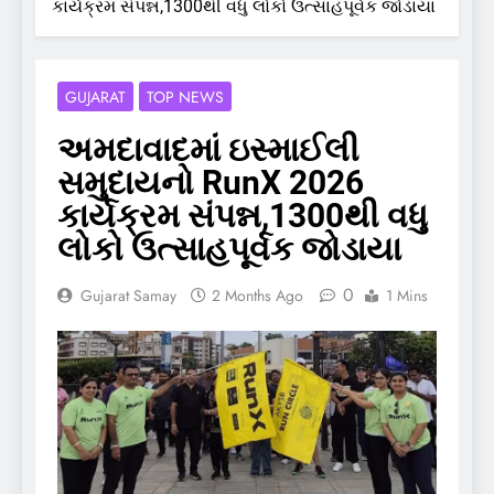
કાર્યક્રમ સંપન્ન,1300થી વધુ લોકો ઉત્સાહપૂર્વક જોડાયા
GUJARAT
TOP NEWS
અમદાવાદમાં ઇસ્માઈલી
સમુદાયનો RunX 2026
કાર્યક્રમ સંપન્ન,1300થી વધુ
લોકો ઉત્સાહપૂર્વક જોડાયા
0
Gujarat Samay
2 Months Ago
1 Mins