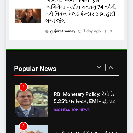
‘ગજિની’ અને ‘લગાન’ ફેમ
અભિનેતા પ્રદીપ રાવતનું 74 વર્ષની
8
વયે નિધન, બ્લડ કેન્સર સામે હારી
શું તમારું મધ કે ઘી ખરેખર શુદ્ધ
ગયા જંગ
છે? FSSAIએ ડાબરના દાવાઓની
પોલ ખોલી, મૂક્યો પ્રતિબંધ
gujarat samay
1 day ago
0
INDIA
TOP NEWS
1
સમાજવાદી પાર્ટીએ અયોધ્યા
બેઠક પરથી પવન પાંડેને 2027
Popular News
માટે બનાવાયા ઉમેદવાર
INDIA
TOP NEWS
2
RBI Monetary Policy: રેપો રેટ
5.25% પર સ્થિર, EMI નહીં ઘટે
BUSINESS
TOP NEWS
3