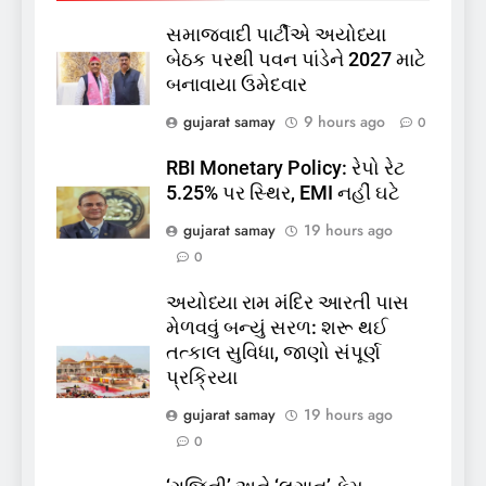
સમાજવાદી પાર્ટીએ અયોધ્યા
બેઠક પરથી પવન પાંડેને 2027 માટે
બનાવાયા ઉમેદવાર
5
કોડીનારના છારા દરિયાકાંઠે પાંચ
gujarat samay
9 hours ago
0
કિશોરો ડૂબ્યા, 3નો બચાવ, 2
લાપતા
RBI Monetary Policy: રેપો રેટ
GUJARAT
TOP NEWS
5.25% પર સ્થિર, EMI નહીં ઘટે
gujarat samay
19 hours ago
6
0
પાસપોર્ટ વેરિફિકેશન માટે હવે
પોલીસ સ્ટેશનના ધક્કામાંથી
અયોધ્યા રામ મંદિર આરતી પાસ
મુક્તિ,ગુજરાતમાં વેરિફિકેશન
GUJARAT
TOP NEWS
મેળવવું બન્યું સરળ: શરૂ થઈ
પ્રક્રિયા બની સરળ
તત્કાલ સુવિધા, જાણો સંપૂર્ણ
7
પ્રક્રિયા
રાજ્યસભામાં ‘જન્મ અને મૃત્યુ
gujarat samay
19 hours ago
નોંધણી બિલ2026’ ધ્વનિમતથી
0
પાસ, વિપક્ષનો ઉગ્ર હોબાળો
INDIA
TOP NEWS