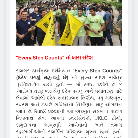
“Every Step Counts” નો ખાસ સંદેશ
સમગ્ર કાર્યક્રમ દરમિયાન
“Every Step Counts”
(દરેક પગલું મહત્વનું છે)
નો મુખ્ય સંદેશ સર્વત્ર
પ્રતિધ્વનિત થયો હતો — જે સ્પષ્ટ દર્શાવે છે કે
આરોગ્ય તરફ ભરાયેલું દરેક પગલું અને પર્યાવરણ માટે
લેવામાં આવેલો દરેક સકારાત્મક નિર્ણય, વધુ મજબૂત,
સ્વસ્થ અને ટકાઉ ભવિષ્યના નિર્માણમાં મોટું યોગદાન
આપે છે. RunX ૨૦૨૬ની આ અદભુત સફળતા પાછળ
નિઃસ્વાર્થ સેવા આપતા સ્વયંસેવકો, JKLC ટીમો,
સમુદાયના અગ્રણી આગેવાનો અને તમામ
સહભાગીઓનો સમર્પિત પરિશ્રમ મુખ્ય રહ્યો હતો.